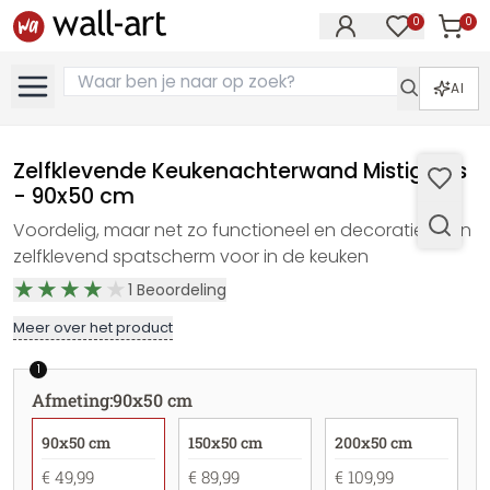
0
0
Artike
Artikelen in 
AI
Zelfklevende Keukenachterwand Mistig Bos
- 90x50 cm
Voordelig, maar net zo functioneel en decoratief: een
zelfklevend spatscherm voor in de keuken
1
Beoordeling
Meer over het product
1
Afmeting
:
90x50 cm
90x50 cm
150x50 cm
200x50 cm
€ 49,99
€ 89,99
€ 109,99