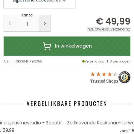
Bijpassend accessoires
Aantal
€ 49,99
incl. btw excl. verzending
In winkelwagen
Art.-nr.
:
SKR8141-P90X50
Verzendklaar
: 1-3 werkdagen
Trusted Shops
VERGELIJKBARE PRODUCTEN
Zelfklevende Keukenachterwand uplusmestudio - Beautiful Flow
 59,99
€
vanaf