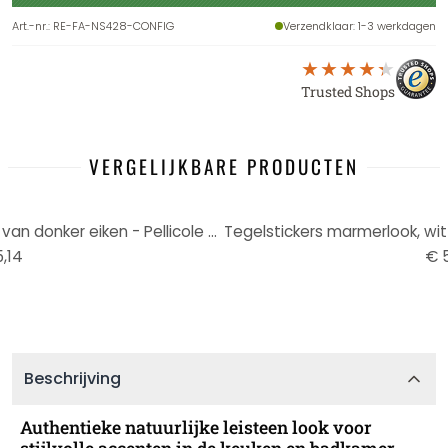
Art.-nr.
:
RE-FA-NS428-CONFIG
Verzendklaar
: 1-3 werkdagen
Trusted Shops
VERGELIJKBARE PRODUCTEN
Tegelstickers met houteffect van donker eiken - Pellicole per mobili, Keukenachterwand, Badkamerfoli
,14
€ 5
Beschrijving
Authentieke natuurlijke leisteen look voor