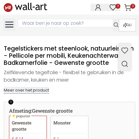
0
0
Artike
Artikelen in 
AI
Tegelstickers met steenlook, natuurleisteen
- Pellicole per mobili, Keukenachterwand,
Badkamerfolie - Gewenste grootte
Zelfklevende tegelfolie - flexibel te gebruiken in de
badkamer, keuken en meer
Meer over het product
1
Afmeting
:
Gewenste grootte
★
populair
Gewenste
Monster
grootte
€ 5,14
€ 1