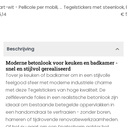
Tegelstickers marmerlook, zwart-wit - Pellicole per mobili, Keukenachterwand, Badkamerfolie
,14
€ 5
Beschrijving
Moderne betonlook voor keuken en badkamer -
snel en stijlvol gerealiseerd
Tover je keuken of badkamer om in een stijlvolle
feelgood sfeer met moderne industriële charme
met deze Tegelstickers van hoge kwaliteit. De
zelfklevende folies in een realistische betonlook zijn
ideaal om bestaande betegelde oppervlakken in
een handomdraai te verfraaien - zonder boren,
hameren of tijdrovende renovatiewerkzaamheden.
Of het nu gaat om een Spatscherm achter het