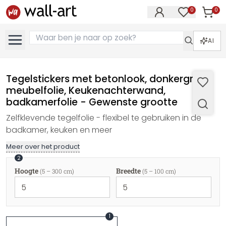
0
0
Artike
Artikelen in 
AI
Tegelstickers met betonlook, donkergrijs -
meubelfolie, Keukenachterwand,
badkamerfolie - Gewenste grootte
Zelfklevende tegelfolie - flexibel te gebruiken in de
badkamer, keuken en meer
Meer over het product
2
Hoogte
Breedte
(5 – 300 cm)
(5 – 100 cm)
1