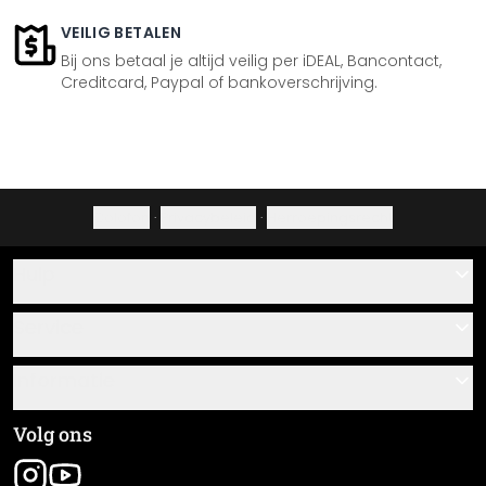
VEILIG BETALEN
Bij ons betaal je altijd veilig per iDEAL, Bancontact,
Creditcard, Paypal of bankoverschrijving.
Colofon
·
Privacybeleid
·
Herroepingsrecht
Hulp
Contact
Service
Over ons
Cadeaubonnen
Informatie
Veelgestelde vragen
Plak- en montagehandleidingen
Algemene voorwaarden
Volg ons
Materiaaloverzicht
Colofon