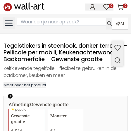
0
0
Artike
Artikelen in 
AI
Tegelstickers in steenlook, donker terrazzo -
Pellicole per mobili, Keukenachterwand,
Badkamerfolie - Gewenste grootte
Zelfklevende tegelfolie - flexibel te gebruiken in de
badkamer, keuken en meer
Meer over het product
1
Afmeting
:
Gewenste grootte
★
populair
Gewenste
Monster
grootte
€ 5,14
€ 1