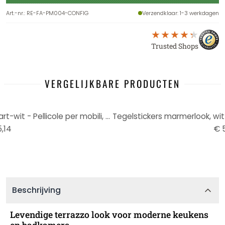
Art.-nr.
:
RE-FA-PM004-CONFIG
Verzendklaar
: 1-3 werkdagen
Trusted Shops
VERGELIJKBARE PRODUCTEN
Tegelstickers marmerlook, zwart-wit - Pellicole per mobili, Keukenachterwand, Badkamerfolie
,14
€ 5
Beschrijving
Levendige terrazzo look voor moderne keukens