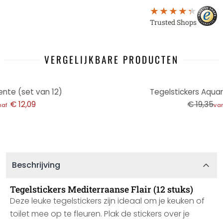
Trusted Shops
VERGELIJKBARE PRODUCTEN
-38%
ente (set van 12)
Tegelstickers Aquare
€ 12,09
€ 19,35
naf
va
Beschrijving
Tegelstickers Mediterraanse Flair (12 stuks)
Deze leuke tegelstickers zijn ideaal om je keuken of
toilet mee op te fleuren. Plak de stickers over je