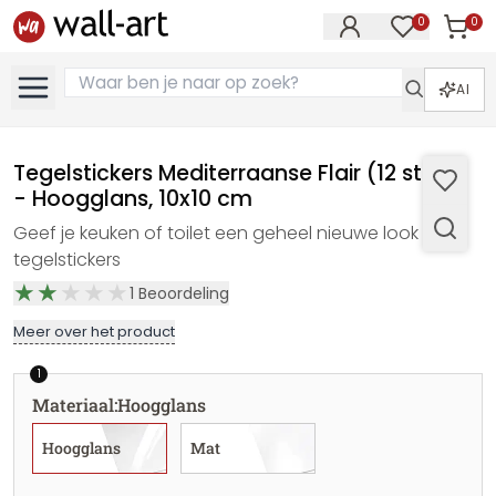
0
0
Artike
Artikelen in 
AI
Tegelstickers Mediterraanse Flair (12 stuks)
- Hoogglans, 10x10 cm
Geef je keuken of toilet een geheel nieuwe look met
tegelstickers
1
Beoordeling
Meer over het product
1
Materiaal
:
Hoogglans
Hoogglans
Mat