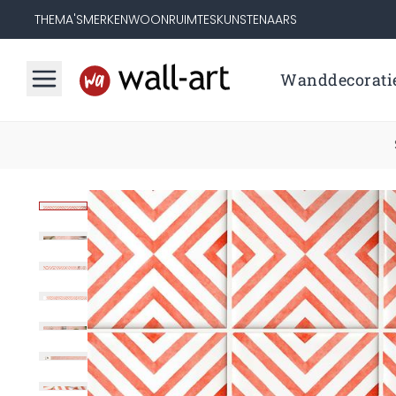
THEMA'S
MERKEN
WOONRUIMTES
KUNSTENAARS
Wanddecorati