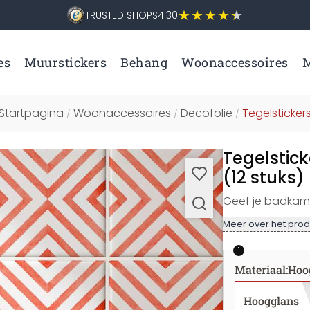
TRUSTED SHOPS
4.30
es
Muurstickers
Behang
Woonaccessoires
M
Startpagina
Woonaccessoires
Decofolie
Tegelsticker
/
/
/
Tegelstic
(12 stuks)
Geef je badkame
Meer over het prod
1
Materiaal
:
Hoo
Hoogglans