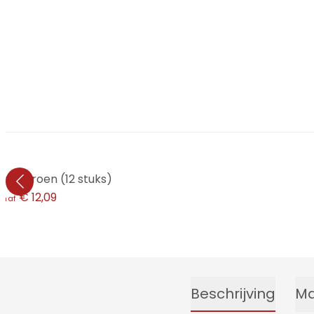
arel Groen (12 stuks)
€ 12,09
anaf
Beschrijving
Ma