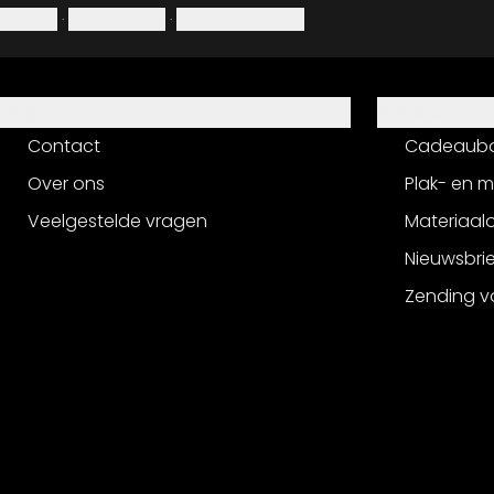
Colofon
·
Privacybeleid
·
Herroepingsrecht
Hulp
Service
Contact
Cadeaub
Over ons
Plak- en 
Veelgestelde vragen
Materiaalo
Nieuwsbri
Zending v