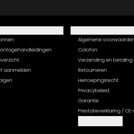
Informatie
onnen
Algemene voorwaarde
montagehandleidingen
Colofon
verzicht
Verzending en betaling
ef aanmelden
Retourneren
olgen
Herroepingsrecht
Privacybeleid
Garantie
Prestatieverklaring / CE
Cookie-instellingen