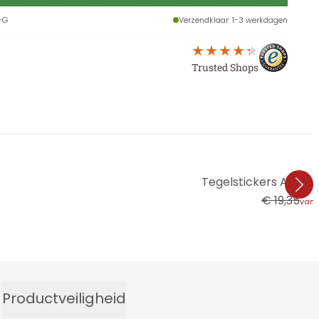
-G
Verzendklaar
: 1-3 werkdagen
Trusted Shops
Tegelstickers Aquarel
€ 19,35
van
Productveiligheid