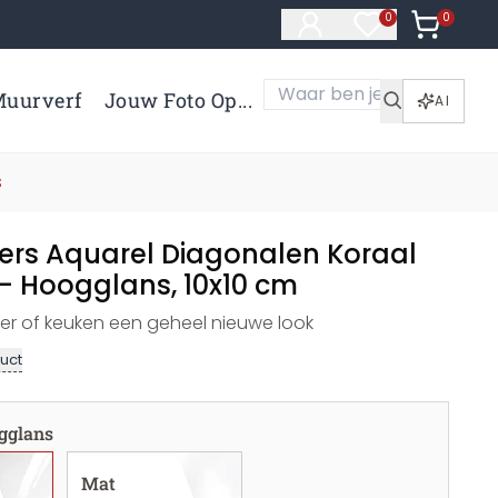
0
Artikelen 
0
Artikelen in verl
uurverf
Jouw Foto Op...
AI
s
kers Aquarel Diagonalen Koraal
 - Hoogglans, 10x10 cm
r of keuken een geheel nieuwe look
uct
gglans
Mat