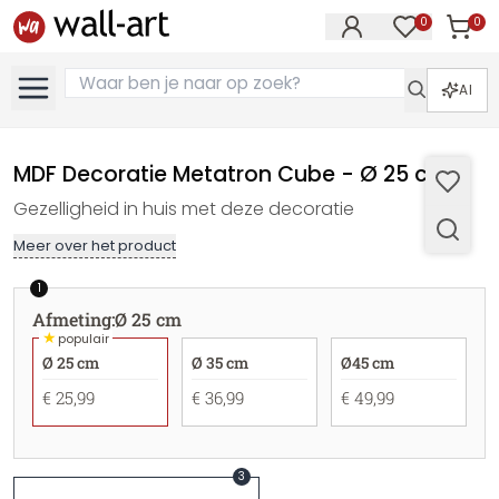
0
0
Artike
Artikelen in 
AI
MDF Decoratie Metatron Cube - Ø 25 cm
Gezelligheid in huis met deze decoratie
Meer over het product
1
Afmeting
:
Ø 25 cm
★
populair
Ø 25 cm
Ø 35 cm
Ø45 cm
€ 25,99
€ 36,99
€ 49,99
3