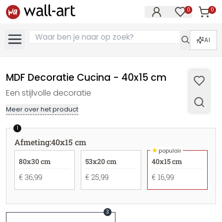
0
0
Artike
Artikelen in 
AI
MDF Decoratie Cucina - 40x15 cm
Een stijlvolle decoratie
Meer over het product
1
Afmeting
:
40x15 cm
★
populair
80x30 cm
53x20 cm
40x15 cm
€ 36,99
€ 25,99
€ 16,99
3