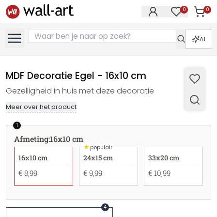
0
0
Artike
Artikelen in 
AI
MDF Decoratie Egel - 16x10 cm
Gezelligheid in huis met deze decoratie
Meer over het product
1
Afmeting
:
16x10 cm
★
populair
16x10 cm
24x15 cm
33x20 cm
€ 8,99
€ 9,99
€ 10,99
4