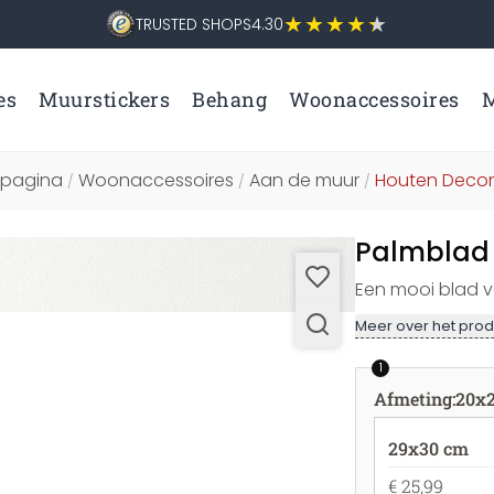
TRUSTED SHOPS
4.30
es
Muurstickers
Behang
Woonaccessoires
M
tpagina
Woonaccessoires
Aan de muur
Houten Decor
/
/
/
Palmblad 
Een mooi blad 
Meer over het prod
1
Afmeting
:
20x
29x30 cm
€ 25,99