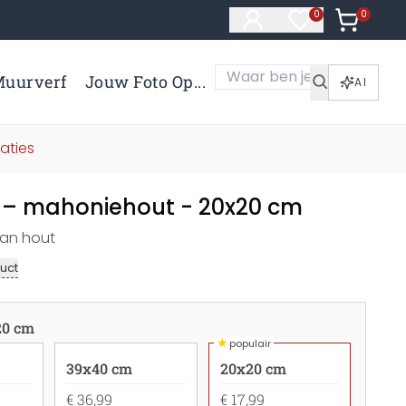
0
Artikelen 
0
Artikelen in verl
uurverf
Jouw Foto Op...
AI
aties
– mahoniehout - 20x20 cm
van hout
uct
20 cm
★
populair
39x40 cm
20x20 cm
€ 36,99
€ 17,99