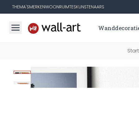
THEMA'S
MERKEN
WOONRUIMTES
KUNSTENAARS
Wanddecorati
Star