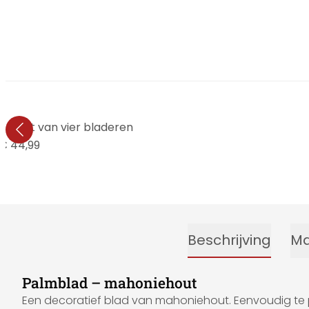
– Set van vier bladeren
€ 44,99
Beschrijving
Ma
Palmblad – mahoniehout
Een decoratief blad van mahoniehout. Eenvoudig te 