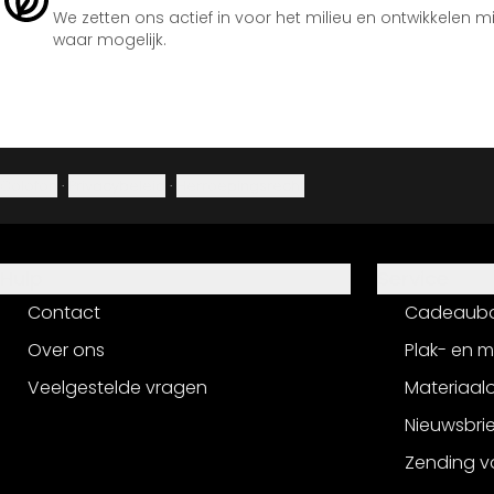
We zetten ons actief in voor het milieu en ontwikkelen m
waar mogelijk.
Colofon
·
Privacybeleid
·
Herroepingsrecht
Hulp
Service
Contact
Cadeaub
Over ons
Plak- en 
Veelgestelde vragen
Materiaalo
Nieuwsbri
Zending v