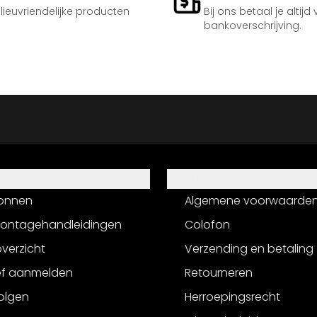
ilieuvriendelijke producten
Bij ons betaal je altijd
bankoverschrijving.
Informatie
onnen
Algemene voorwaarde
montagehandleidingen
Colofon
verzicht
Verzending en betaling
ef aanmelden
Retourneren
olgen
Herroepingsrecht