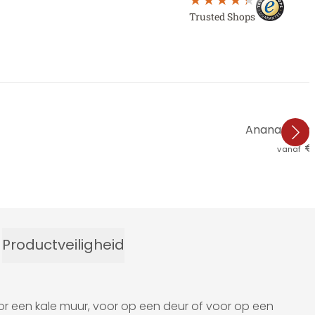
Trusted Shops
Ananas – m
€ 
vanaf
Productveiligheid
r een kale muur, voor op een deur of voor op een