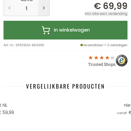
€ 69,99
incl. btw excl. verzending
In winkelwagen
Art.-nr.
:
SP3092A-K60X40
Verzendklaar
: 1-3 werkdagen
Trusted Shops
VERGELIJKBARE PRODUCTEN
t NL
nie
 59,99
€
vanaf