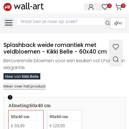
0
0
Artike
Artikelen in 
AI
Splashback weide romantiek met
veldbloemen - Kikki Belle - 60x40 cm
Betoverende bloemen voor een keuken vol charme en
elegantie.
Meer van
Kikki Belle
Meer over het product
1
Afmeting
:
60x40 cm
60x40 cm
90x60 cm
€ 69,99
€ 129,99