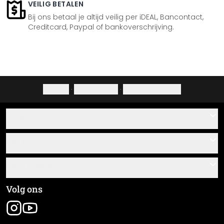
VEILIG BETALEN
Bij ons betaal je altijd veilig per iDEAL, Bancontact,
Creditcard, Paypal of bankoverschrijving.
Colofon
·
Privacybeleid
·
Herroepingsrecht
Hulp
Contact
Service
Over ons
Cadeaubonnen
Informatie
Veelgestelde vragen
Plak- en montagehandleidingen
Algemene voorwaarden
Volg ons
Materiaaloverzicht
Colofon
Nieuwsbrief aanmelden
Verzending en betaling