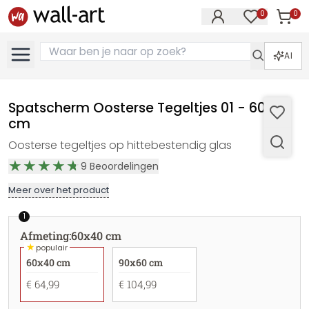
0
0
Artike
Artikelen in 
AI
Spatscherm Oosterse Tegeltjes 01 - 60x40
cm
Oosterse tegeltjes op hittebestendig glas
9
Beoordelingen
Meer over het product
1
Afmeting
:
60x40 cm
★
populair
60x40 cm
90x60 cm
€ 64,99
€ 104,99