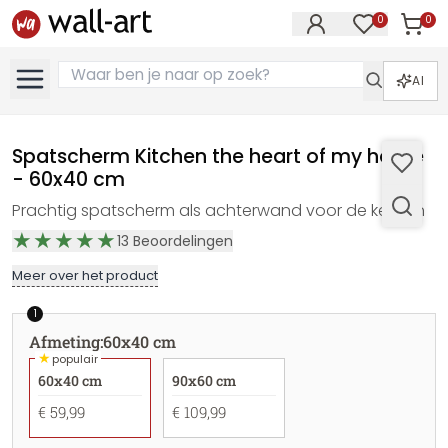
0
0
Artike
Artikelen in 
AI
Spatscherm Kitchen the heart of my home
- 60x40 cm
Prachtig spatscherm als achterwand voor de keuken
13
Beoordelingen
Meer over het product
1
Afmeting
:
60x40 cm
★
populair
60x40 cm
90x60 cm
€ 59,99
€ 109,99