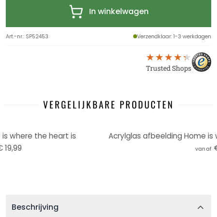
In winkelwagen
Art.-nr.
:
SP52453
Verzendklaar
: 1-3 werkdagen
Trusted Shops
VERGELIJKBARE PRODUCTEN
s where the heart is
€ 19,99
vanaf
Beschrijving