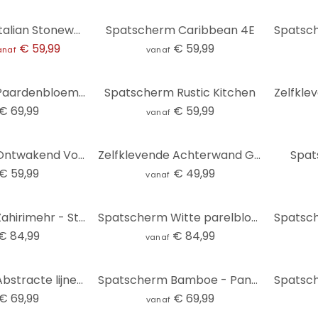
Spatscherm Italian Stonewall - Panorama
Spatscherm Caribbean 4E
€ 59,99
€ 59,99
anaf
vanaf
Spatscherm Paardenbloem - Panorama
Spatscherm Rustic Kitchen
€ 69,99
€ 59,99
vanaf
Spatscherm Ontwakend Voorjaar
Zelfklevende Achterwand Geillustreerde Veldbloemen
Spat
€ 59,99
€ 49,99
vanaf
Spatscherm Zahirimehr - Story of a Waterdrop - panorama
Spatscherm Witte parelbloemen - Grande
€ 84,99
€ 84,99
vanaf
Spatscherm Abstracte lijnen zwart-goud - Amini
Spatscherm Bamboe - Panorama
€ 69,99
€ 69,99
vanaf