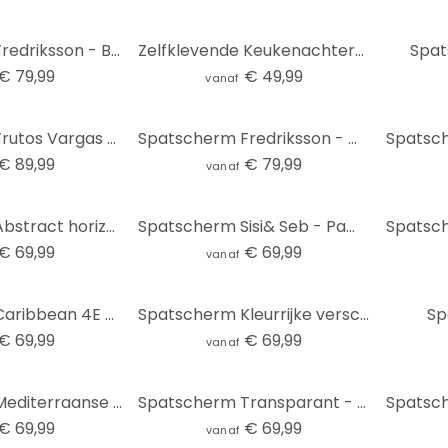
Spatscherm Fredriksson - Black & Grey Hexagons
Zelfklevende Keukenachterwand with Love from Morocco
Spat
€ 79,99
€ 49,99
vanaf
Spatscherm Frutos Vargas - Vier Elementen - Panorama
Spatscherm Fredriksson - Gold & Copper Hexagons
€ 89,99
€ 79,99
vanaf
Spatscherm Abstract horizon in limoengroen - Schmucker
Spatscherm Sisi& Seb - Pampas
€ 69,99
€ 69,99
vanaf
Spatscherm Caribbean 4E - Panorama
Spatscherm Kleurrijke verscheidenheid aan kruiden - Panorama
Sp
€ 69,99
€ 69,99
vanaf
Spatscherm Mediterraanse Muur - Panorama
Spatscherm Transparant - Secret Ingredient
€ 69,99
€ 69,99
vanaf