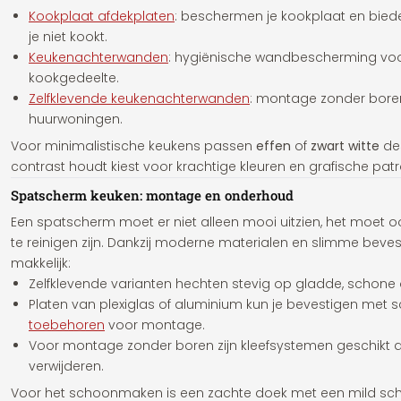
Kookplaat afdekplaten
: beschermen je kookplaat en bied
je niet kookt.
Keukenachterwanden
: hygiënische wandbescherming voo
kookgedeelte.
Zelfklevende keukenachterwanden
: montage zonder boren
huurwoningen.
Voor minimalistische keukens passen
effen
of
zwart witte
des
contrast houdt kiest voor krachtige kleuren en grafische pat
Spatscherm keuken: montage en onderhoud
Een spatscherm moet er niet alleen mooi uitzien, het moet 
te reinigen zijn. Dankzij moderne materialen en slimme beve
makkelijk:
Zelfklevende varianten hechten stevig op gladde, schone
Platen van plexiglas of aluminium kun je bevestigen met s
toebehoren
voor montage.
Voor montage zonder boren zijn kleefsystemen geschikt die
verwijderen.
Voor het schoonmaken is een zachte doek met een mild s