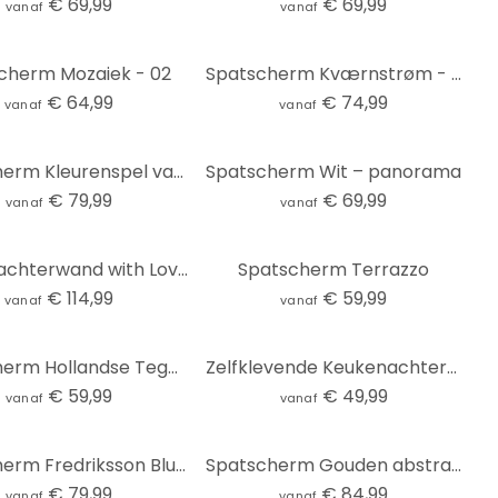
€ 69,99
€ 69,99
vanaf
vanaf
cherm Mozaiek - 02
Spatscherm Kværnstrøm - Dew-covered sunrise
€ 64,99
€ 74,99
vanaf
vanaf
Spatscherm Kleurenspel van goudgroen - Schmucker - Panorama
Spatscherm Wit – panorama
€ 79,99
€ 69,99
vanaf
vanaf
Keukenachterwand with Love from Morocco
Spatscherm Terrazzo
€ 114,99
€ 59,99
vanaf
vanaf
Spatscherm Hollandse Tegeltjes 04
Zelfklevende Keukenachterwand Terrazzo
€ 59,99
€ 49,99
vanaf
vanaf
Spatscherm Fredriksson Blue Geometry - panorama
Spatscherm Gouden abstract - Hobday
€ 79,99
€ 84,99
vanaf
vanaf