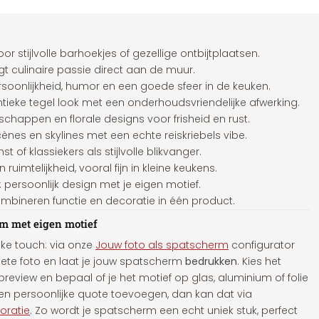
oor stijlvolle barhoekjes of gezellige ontbijtplaatsen.
gt culinaire passie direct aan de muur.
rsoonlijkheid, humor en een goede sfeer in de keuken.
ntieke tegel look met een onderhoudsvriendelijke afwerking.
chappen en florale designs voor frisheid en rust.
ènes en skylines met een echte reiskriebels vibe.
st of klassiekers als stijlvolle blikvanger.
n ruimtelijkheid, vooral fijn in kleine keukens.
: persoonlijk design met je eigen motief.
ombineren functie en decoratie in één product.
m met eigen motief
jke touch: via onze
Jouw foto als spatscherm
configurator
iete foto en laat je jouw spatscherm
bedrukken
. Kies het
review en bepaal of je het motief op glas, aluminium of folie
of een persoonlijke quote toevoegen, dan kan dat via
oratie
. Zo wordt je spatscherm een echt uniek stuk, perfect