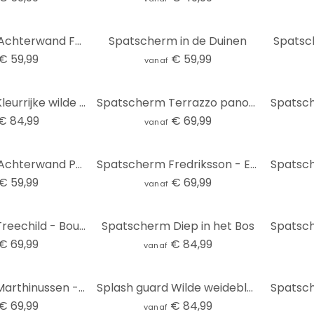
Zelfklevende Achterwand Fredriksson - Marmer & Parelmoer
Spatscherm in de Duinen
Spatsc
€ 59,99
€ 59,99
vanaf
Spatscherm Kleurrijke wilde bloemen - UN Designs
Spatscherm Terrazzo panorama
€ 84,99
€ 69,99
vanaf
Zelfklevende Achterwand Paardenbloem droom in de lente - Paksoylu
Spatscherm Fredriksson - Emeralds
€ 59,99
€ 69,99
vanaf
Spatscherm Treechild - Bouquet of Flowers
Spatscherm Diep in het Bos
€ 69,99
€ 84,99
vanaf
Spatscherm Marthinussen - Noorderlicht
Splash guard Wilde weidebloemen in het zonlicht - Talen - Panorama
€ 69,99
€ 84,99
vanaf