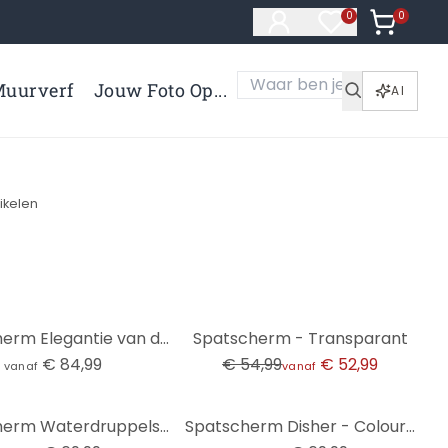
0
Artikelen 
0
Artikelen in verl
uurverf
Jouw Foto Op...
AI
tikelen
-4%
Spatscherm Elegantie van de oceaan - Gouden stromen - Alpenglow Workshop - Panorama
Spatscherm - Transparant
€ 84,99
€ 54,99
€ 52,99
vanaf
vanaf
Spatscherm Waterdruppels - Panorama
Spatscherm Disher - Colourful Poppies