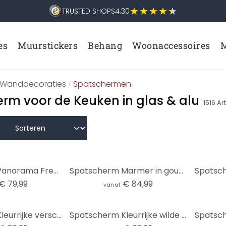
TRUSTED SHOPS
4.30
es
Muurstickers
Behang
Woonaccessoires
M
Wanddecoraties
Spatschermen
/
rm voor de Keuken in glas & alu
1516
Ar
Spatscherm Panorama Fredriksson - Emeralds
Spatscherm Marmer in goudgroen - Haase
€ 79,99
€ 84,99
vanaf
Spatscherm Kleurrijke verscheidenheid aan kruiden
Spatscherm Kleurrijke wilde bloemen - UN Designs