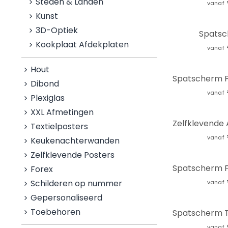
Steden & Landen
vanaf
Kunst
3D-Optiek
Spatsc
Kookplaat Afdekplaten
vanaf
Hout
Dibond
vanaf
Plexiglas
XXL Afmetingen
Textielposters
vanaf
Keukenachterwanden
Zelfklevende Posters
Forex
Schilderen op nummer
vanaf
Gepersonaliseerd
Toebehoren
vanaf