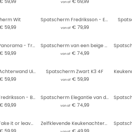
€ 59,99
€ 69,99
vanaf
herm Wit
Spatscherm Fredriksson - Emeralds - panorama
Spats
€ 59,99
€ 79,99
vanaf
Spatscherm Panorama - Transparant
Spatscherm van een beige stenen muur - Pictufy Studio
€ 59,99
€ 74,99
vanaf
Zelfklevende Achterwand Uitzicht op het meer - Keller
Spatscherm Zwart K3 4F
€ 59,99
€ 59,99
vanaf
Spatscherm Fredriksson - Blue Green Emeralds
Spatscherm Elegantie van de oceaan - Gouden stromen - Alpenglow Workshop
€ 69,99
€ 74,99
vanaf
Spatscherm Take it or leave it
Zelfklevende Keukenachterwand Zomerbloemen
€ 59,99
€ 49,99
vanaf