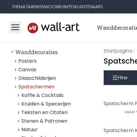
THEMA'S
MERKEN
WOONRUIMTES
KUNSTENAARS
Wanddecorati
Startpagina
Wanddecoraties
/
Spatsche
Posters
Canvas
Glasschilderijen
Filter
Spatschermen
Koffie & Cocktails
Kruiden & Specerijen
Teksten en Citaten
vanaf
Stenen & Patronen
Natuur