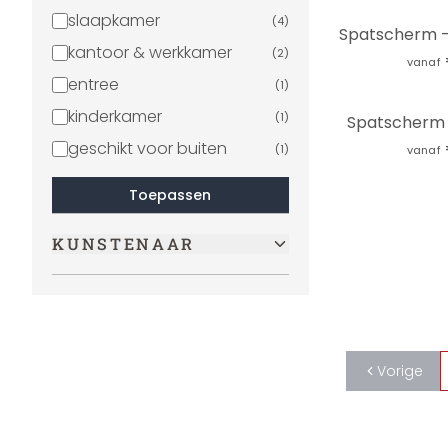
slaapkamer
(
4
)
kantoor & werkkamer
(
2
)
vanaf
entree
(
1
)
kinderkamer
(
1
)
Spatscherm 
geschikt voor buiten
(
1
)
vanaf
Toepassen
KUNSTENAAR
Vorige