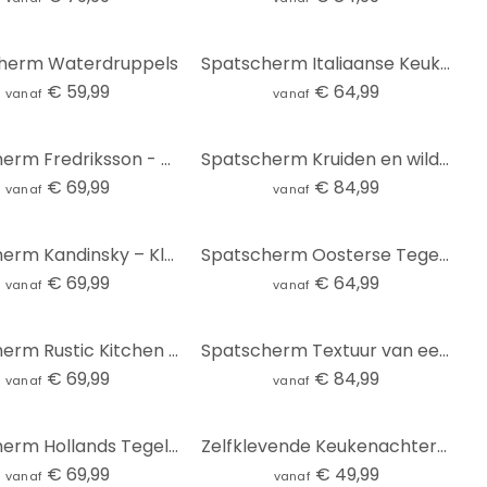
herm Waterdruppels
Spatscherm Italiaanse Keuken
€ 59,99
€ 64,99
vanaf
vanaf
Spatscherm Fredriksson - Gold & Copper Hexagons
Spatscherm Kruiden en wilde bloemen - UN Designs
€ 69,99
€ 84,99
vanaf
vanaf
Spatscherm Kandinsky – Kleurenstudie
Spatscherm Oosterse Tegeltjes 01
€ 69,99
€ 64,99
vanaf
vanaf
Spatscherm Rustic Kitchen - Panorama
Spatscherm Textuur van een beige stenen muur - Pictufy Studio - Panorama
€ 69,99
€ 84,99
vanaf
vanaf
Spatscherm Hollands Tegeltje 01 - Panorama
Zelfklevende Keukenachterwand Mistig Bos
€ 69,99
€ 49,99
vanaf
vanaf