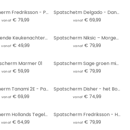
Spatscherm Fredriksson - Pink & Gold - panorama
Spatschetm Delgado - Dandelions
€ 79,99
€ 69,99
vanaf
vanaf
Zelfklevende Keukenachterwand natuursteen muur
Spatscherm Niksic – Morgendauw
€ 49,99
€ 79,99
vanaf
vanaf
scherm Marmer 01
Spatscherm Sage groen mistlicht - Schmucker - Panorama
€ 59,99
€ 79,99
vanaf
vanaf
Spatscherm Tanami 2E - Panorama
Spatscherm Disher - het Boeket
€ 69,99
€ 74,99
vanaf
vanaf
Spatscherm Hollands Tegeltje 01
Spatscherm Fredriksson - Hexagons - Blue & Gold
€ 64,99
€ 79,99
vanaf
vanaf