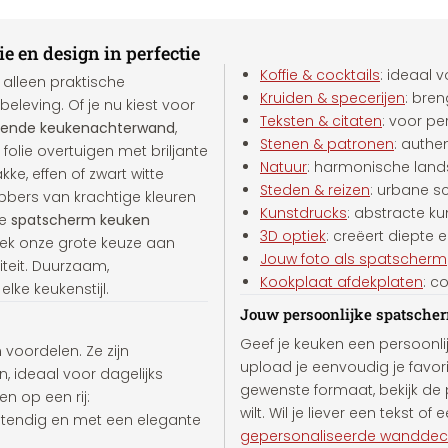
e en design in perfectie
Koffie & cocktails
: ideaal v
alleen praktische
Kruiden & specerijen
: bren
eving. Of je nu kiest voor
Teksten & citaten
: voor pe
evende keukenachterwand
,
Stenen & patronen
: authe
folie overtuigen met briljante
Natuur
: harmonische lands
e, effen of zwart witte
Steden & reizen
: urbane sc
bbers van krachtige kleuren
Kunstdrucks
: abstracte kun
ge
spatscherm keuken
3D optiek
: creëert diepte e
ek onze grote keuze aan
Jouw foto als spatscherm
teit. Duurzaam,
Kookplaat afdekplaten
: c
lke keukenstijl.
Jouw persoonlijke spatscher
Geef je keuken een persoonli
 voordelen. Ze zijn
upload je eenvoudig je favor
, ideaal voor dagelijks
gewenste formaat, bekijk de p
en op een rij:
wilt. Wil je liever een tekst 
stendig en met een elegante
gepersonaliseerde wanddec