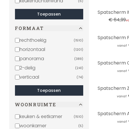
keukenachterwand
(
6
)
-8%
Toepassen
€ 64,99
v
FORMAAT
rechthoekig
(
1510
)
vanaf
horizontaal
(
1201
)
panorama
(
389
)
2-delig
(
241
)
vanaf
verticaal
(
74
)
Toepassen
vanaf
WOONRUIMTE
keuken & eetkamer
(
1510
)
vanaf
woonkamer
(
5
)