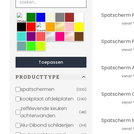
meerkleurig
groen
blauw
Beige
grijs
bruin
wit
vanaf
zwart
rood
zwart-wit
oranje
goud
lichtroze
geel
turquoise
paars
crème
zilver
roze
koper
Sepia
Mint
neon
fluoriserend
vanaf
Toepassen
PRODUCTTYPE
vanaf
spatschermen
(
1210
)
kookplaat afdekplaten
(
242
)
vanaf
zelfklevende keuken
(
48
)
achterwanden
Alu-Dibond schilderijen
(
34
)
vanaf