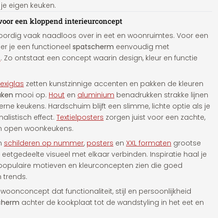
 je eigen keuken.
oor een kloppend interieurconcept
ordig vaak naadloos over in eet en woonruimtes. Voor een
r je een functioneel
spatscherm
eenvoudig met
s
. Zo ontstaat een concept waarin design, kleur en functie
lexiglas
zetten kunstzinnige accenten en pakken de kleuren
uken
mooi op.
Hout
en
aluminium
benadrukken strakke lijnen
ne keukens. Hardschuim blijft een slimme, lichte optie als je
alistisch effect.
Textielposters
zorgen juist voor een zachte,
i in open woonkeukens.
en
schilderen op nummer
,
posters
en
XXL formaten
grootse
eetgedeelte visueel met elkaar verbinden. Inspiratie haal je
en populaire motieven en kleurconcepten zien die goed
 trends.
onconcept dat functionaliteit, stijl en persoonlijkheid
cherm
achter de kookplaat tot de wandstyling in het eet en