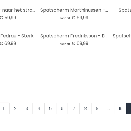
Spatscherm – naar het strand
Spatscherm Marthinussen – Burning Wate
Spat
€ 59,99
€ 69,99
vanaf
Fedrau - Sterk
Spatscherm Fredriksson - Blue Geometry
€ 69,99
€ 69,99
vanaf
...
1
2
3
4
5
6
7
8
9
16