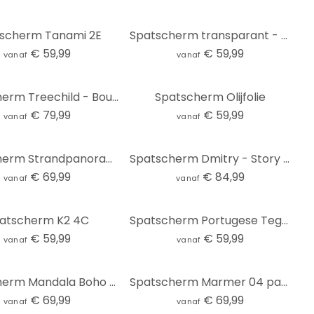
scherm Tanami 2E
Spatscherm transparant - Olijfolie
€ 59,99
€ 59,99
vanaf
vanaf
Spatscherm Treechild - Bouquet of Flowers
Spatscherm Olijfolie
€ 79,99
€ 59,99
vanaf
vanaf
Spatscherm Strandpanorama
Spatscherm Dmitry - Story of a Waterdrop - Panorama
€ 69,99
€ 84,99
vanaf
vanaf
atscherm K2 4C
Spatscherm Portugese Tegeltjes
€ 59,99
€ 59,99
vanaf
vanaf
Spatscherm Mandala Boho goud-groen - Bloomery Decor
Spatscherm Marmer 04 panorama
€ 69,99
€ 69,99
vanaf
vanaf