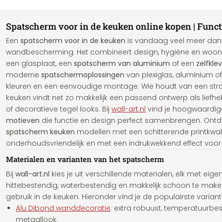
Spatscherm voor in de keuken online kopen | Functi
Een
spatscherm voor in de keuken
is vandaag veel meer dan 
wandbescherming. Het combineert design, hygiëne en woonbel
een glasplaat, een
spatscherm van aluminium
of een
zelfkl
moderne
spatschermoplossingen
van plexiglas, aluminium of 
kleuren en een eenvoudige montage. Wie houdt van een strakk
keuken vindt net zo makkelijk een passend ontwerp als liefhe
of decoratieve tegel looks. Bij
wall-art.nl
vind je hoogwaardi
motieven
die functie en design perfect samenbrengen. Ontd
spatscherm keuken
modellen met een schitterende printkwali
onderhoudsvriendelijk en met een indrukwekkend effect voor e
Materialen en varianten van het spatscherm
Bij
wall-art.nl
kies je uit verschillende materialen, elk met eigen
hittebestendig, waterbestendig en makkelijk schoon te maken
gebruik in de keuken. Hieronder vind je de populairste variant
Alu Dibond wanddecoratie
: extra robuust, temperatuurbe
metaallook.