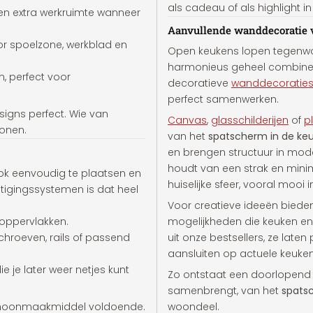
als cadeau of als highlight in
en extra werkruimte wanneer
Aanvullende wanddecoratie v
r spoelzone, werkblad en
Open keukens lopen tegenwo
harmonieus geheel combinee
, perfect voor
decoratieve
wanddecoratie
perfect samenwerken.
igns perfect. Wie van
Canvas
,
glasschilderijen
of
p
ronen.
van het
spatscherm in de ke
en brengen structuur in moder
houdt van een strak en minim
ook eenvoudig te plaatsen en
huiselijke sfeer, vooral moo
stigingssystemen is dat heel
Voor creatieve ideeën bied
 oppervlakken.
mogelijkheden die keuken en 
chroeven, rails of passend
uit onze bestsellers, ze lat
aansluiten op actuele keuken
 je later weer netjes kunt
Zo ontstaat een doorlopend wo
samenbrengt, van het
spats
choonmaakmiddel voldoende.
woondeel.