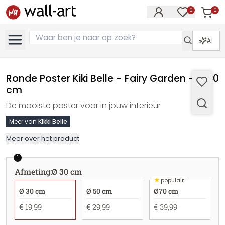
0
0
Artike
Artikelen in 
AI
Ronde Poster Kiki Belle - Fairy Garden - Ø 30
cm
De mooiste poster voor in jouw interieur
Meer van
Kikki Belle
Meer over het product
1
Afmeting
:
Ø 30 cm
★
populair
Ø 30 cm
Ø 50 cm
Ø70 cm
€ 19,99
€ 29,99
€ 39,99