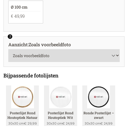
Ø 100 cm
€ 49,99
2
Aanzicht
:
Zoals voorbeeldfoto
Bijpassende fotolijsten
Posterlijst Rond
Posterlijst Rond
Ronde Posterlijst –
Houtoptiek Natuur
Houtoptiek Wit
zwart
30x30 cm
€ 29,99
30x30 cm
€ 24,99
30x30 cm
€ 24,99