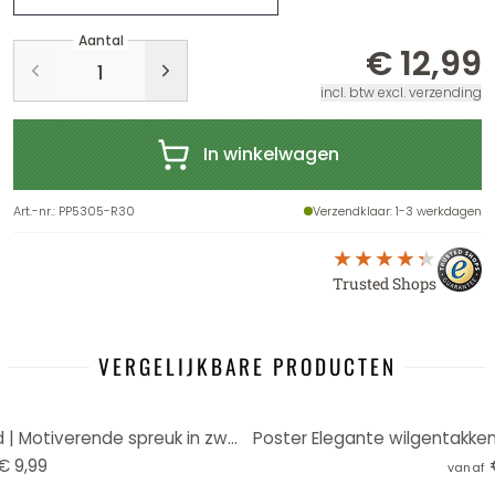
Aantal
€ 12,99
incl. btw excl. verzending
In winkelwagen
Art.-nr.
:
PP5305-R30
Verzendklaar
: 1-3 werkdagen
Trusted Shops
VERGELIJKBARE PRODUCTEN
Spreukenposter Own your odd | Motiverende spreuk in zwart-wit
Poster Elegante wilgentakken i
€ 9,99
vanaf