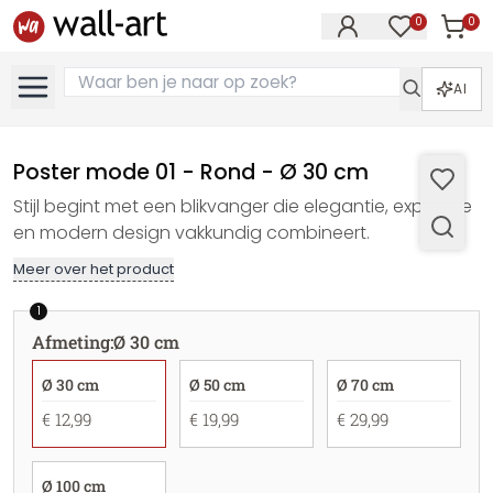
0
0
Artike
Artikelen in 
AI
Poster mode 01 - Rond - Ø 30 cm
Stijl begint met een blikvanger die elegantie, expressie
en modern design vakkundig combineert.
Meer over het product
1
Afmeting
:
Ø 30 cm
Ø 30 cm
Ø 50 cm
Ø 70 cm
€ 12,99
€ 19,99
€ 29,99
Ø 100 cm