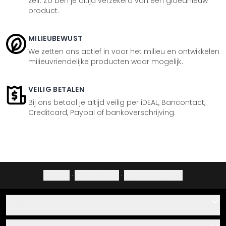
zelf. Zo ben je altijd verzekerd van een gloednieuw
product.
MILIEUBEWUST
We zetten ons actief in voor het milieu en ontwikkelen
milieuvriendelijke producten waar mogelijk.
VEILIG BETALEN
Bij ons betaal je altijd veilig per iDEAL, Bancontact,
Creditcard, Paypal of bankoverschrijving.
Colofon
·
Privacybeleid
·
Herroepingsrecht
Hulp
Contact