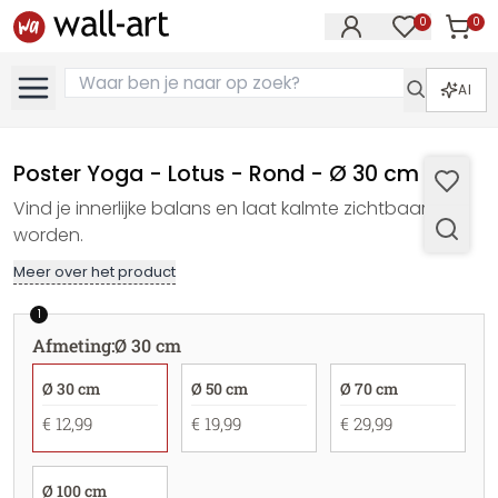
0
0
Artike
Artikelen in 
AI
Poster Yoga - Lotus - Rond - Ø 30 cm
Vind je innerlijke balans en laat kalmte zichtbaar
worden.
Meer over het product
1
Afmeting
:
Ø 30 cm
Ø 30 cm
Ø 50 cm
Ø 70 cm
€ 12,99
€ 19,99
€ 29,99
Ø 100 cm