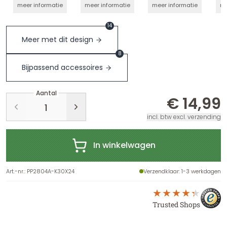
meer informatie
meer informatie
meer informatie
me
14
Meer met dit design
8
Bijpassend accessoires
Aantal
€ 14,99
incl. btw excl. verzending
In winkelwagen
Art.-nr.
:
PP2804A-K30X24
Verzendklaar
: 1-3 werkdagen
Trusted Shops