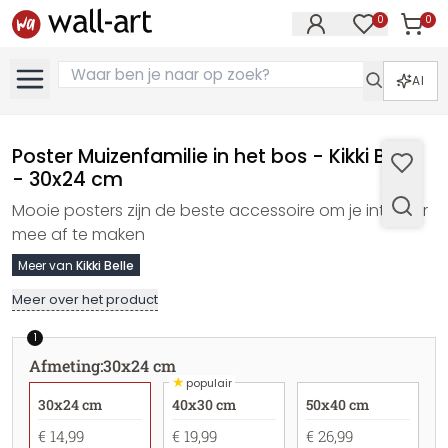
0
0
Artike
Artikelen in 
AI
Poster Muizenfamilie in het bos - Kikki Belle
- 30x24 cm
Mooie posters zijn de beste accessoire om je interieur
mee af te maken
Meer van
Kikki Belle
Meer over het product
1
Afmeting
:
30x24 cm
★
populair
30x24 cm
40x30 cm
50x40 cm
€ 14,99
€ 19,99
€ 26,99