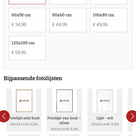
60x50 cm
80x60 cm
100x80 cm
€ 34,99
€ 44,99
€ 49,99
120x100 cm
€ 59,99
Bijpassende fotolijsten
Fotolijst echt hout
Fotolijst van hout –
Lijst - wit
zilver
30x24 cm
€ 14,99
30x24 cm
€ 9,99
30
30x24 cm
€ 6,99