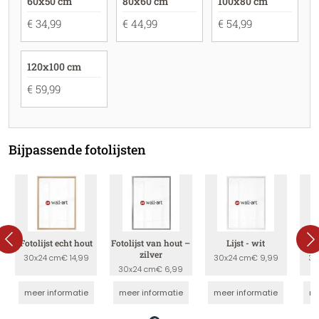
60x50 cm
80x60 cm
100x80 cm
€ 34,99
€ 44,99
€ 54,99
120x100 cm
€ 59,99
Bijpassende fotolijsten
Fotolijst echt hout
Fotolijst van hout –
Lijst - wit
zilver
30x24 cm
€ 14,99
30x24 cm
€ 9,99
30
30x24 cm
€ 6,99
meer informatie
meer informatie
meer informatie
me