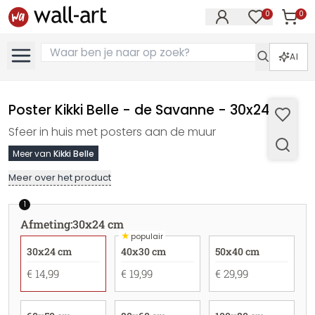
0
0
Artike
Artikelen in 
AI
Poster Kikki Belle - de Savanne - 30x24 cm
Sfeer in huis met posters aan de muur
Meer van
Kikki Belle
Meer over het product
1
Afmeting
:
30x24 cm
★
populair
30x24 cm
40x30 cm
50x40 cm
€ 14,99
€ 19,99
€ 29,99