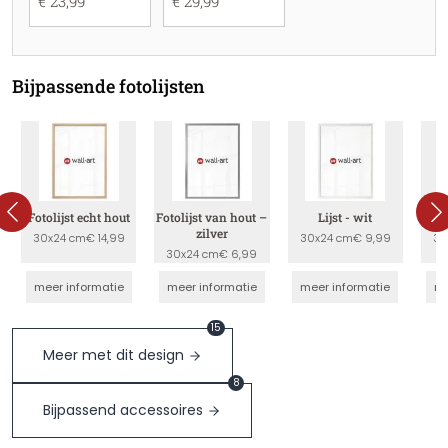
€ 23,99
€ 29,99
Bijpassende fotolijsten
Fotolijst echt hout
Fotolijst van hout –
Lijst - wit
zilver
30x24 cm
€ 14,99
30x24 cm
€ 9,99
30
30x24 cm
€ 6,99
meer informatie
meer informatie
meer informatie
me
15
Meer met dit design
8
Bijpassend accessoires