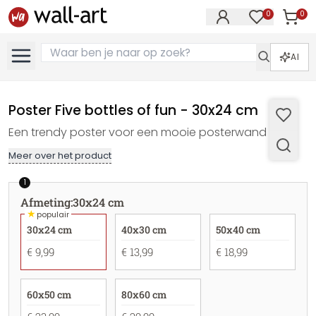
0
0
Artike
Artikelen in 
AI
Poster Five bottles of fun - 30x24 cm
Een trendy poster voor een mooie posterwand
Meer over het product
1
Afmeting
:
30x24 cm
★
populair
30x24 cm
40x30 cm
50x40 cm
€ 9,99
€ 13,99
€ 18,99
60x50 cm
80x60 cm