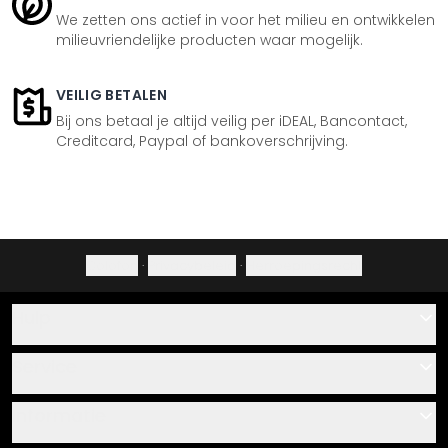
We zetten ons actief in voor het milieu en ontwikkelen
milieuvriendelijke producten waar mogelijk.
VEILIG BETALEN
Bij ons betaal je altijd veilig per iDEAL, Bancontact,
Creditcard, Paypal of bankoverschrijving.
Colofon
·
Privacybeleid
·
Herroepingsrecht
Hulp
Contact
Service
Over ons
Cadeaubonnen
Informatie
Veelgestelde vragen
Plak- en montagehandleidingen