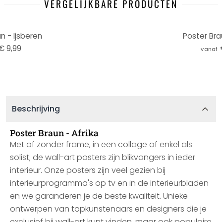
VERGELIJKBARE PRODUCTEN
n - Ijsberen
Poster Bra
€ 9,99
vanaf
Beschrijving
Poster Braun - Afrika
Met of zonder frame, in een collage of enkel als
solist; de wall-art posters zijn blikvangers in ieder
interieur. Onze posters zijn veel gezien bij
interieurprogramma's op tv en in de interieurbladen
en we garanderen je de beste kwaliteit. Unieke
ontwerpen van topkunstenaars en designers die je
exclusief bij wall-art kunt vinden, maar ook populaire