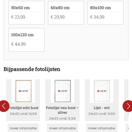
50x60 cm
60x80 cm
80x100 cm
€ 23,99
€ 29,99
€ 34,99
100x120 cm
€ 44,99
Bijpassende fotolijsten
Fotolijst echt hout
Fotolijst van hout –
Lijst - wit
zilver
24x30 cm
€ 14,99
24x30 cm
€ 9,99
24
24x30 cm
€ 6,99
meer informatie
meer informatie
meer informatie
me