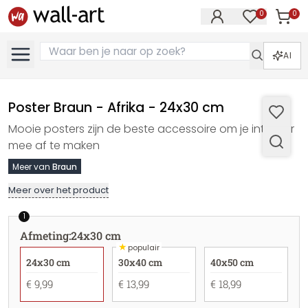
0
0
Artike
Artikelen in 
AI
Poster Braun - Afrika - 24x30 cm
Mooie posters zijn de beste accessoire om je interieur
mee af te maken
Meer van
Braun
Meer over het product
1
Afmeting
:
24x30 cm
★
populair
24x30 cm
30x40 cm
40x50 cm
€ 9,99
€ 13,99
€ 18,99