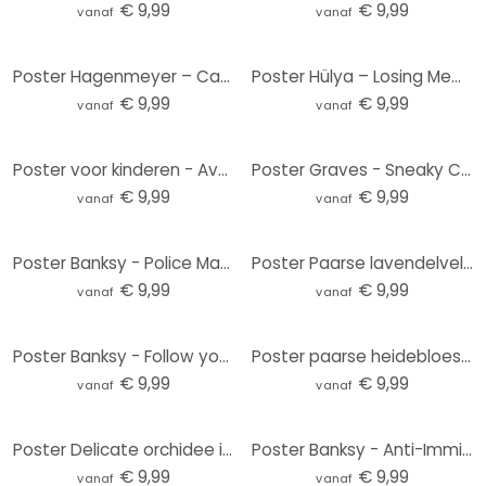
€ 9,99
€ 9,99
vanaf
vanaf
Poster Hagenmeyer – Casimir
Poster Hülya – Losing Memories
€ 9,99
€ 9,99
vanaf
vanaf
Poster voor kinderen - Avonturen met bosdieren - Kvilis
Poster Graves - Sneaky Cat
€ 9,99
€ 9,99
vanaf
vanaf
Poster Banksy - Police Man Searching Girl
Poster Paarse lavendelvelden bij zonsondergang - Cevik
€ 9,99
€ 9,99
vanaf
vanaf
Poster Banksy - Follow your dreams
Poster paarse heidebloesem in warm licht - Annie
€ 9,99
€ 9,99
vanaf
vanaf
Poster Delicate orchidee in paars - Treechild
Poster Banksy - Anti-Immigration Birds
€ 9,99
€ 9,99
vanaf
vanaf