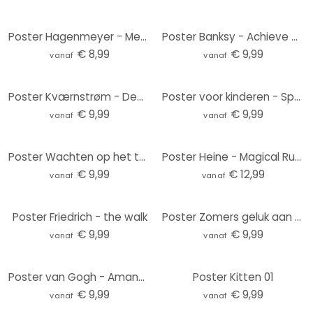
Poster Hagenmeyer - Meerkat
Poster Banksy - Achieve Greatness
€ 8,99
€ 9,99
vanaf
vanaf
Poster Kværnstrøm - Dew-covered sunrise
Poster voor kinderen - Spa Dag met Capybara
€ 9,99
€ 9,99
vanaf
vanaf
Poster Wachten op het toilet - Humoristische kikkerillustratie - Royle
Poster Heine - Magical Rubik's Cube
€ 9,99
€ 12,99
vanaf
vanaf
Poster Friedrich - the walk
Poster Zomers geluk aan de turquoise blauwe zee | Reisposter - Rivers
€ 9,99
€ 9,99
vanaf
vanaf
Poster van Gogh - Amandelbloesem Herfsttint
Poster Kitten 01
€ 9,99
€ 9,99
vanaf
vanaf