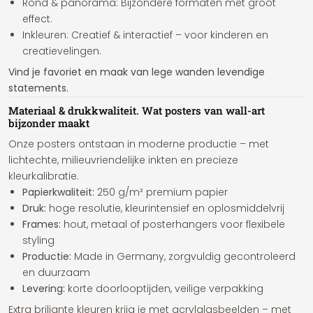
Rond & panorama: Bijzondere formaten met groot
effect.
Inkleuren: Creatief & interactief – voor kinderen en
creatievelingen.
Vind je favoriet en maak van lege wanden levendige
statements.
Materiaal & drukkwaliteit. Wat posters van wall-art
bijzonder maakt
Onze posters ontstaan in moderne productie – met
lichtechte, milieuvriendelijke inkten en precieze
kleurkalibratie.
Papierkwaliteit:
250 g/m² premium papier
Druk:
hoge resolutie, kleurintensief en oplosmiddelvrij
Frames:
hout, metaal of posterhangers voor flexibele
styling
Productie:
Made in Germany, zorgvuldig gecontroleerd
en duurzaam
Levering:
korte doorlooptijden, veilige verpakking
Extra briljante kleuren krijg je met acrylglasbeelden – met