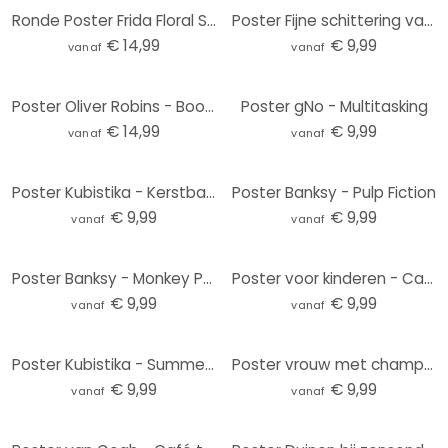
Ronde Poster Frida Floral Studio - Frida
Poster Fijne schittering van bloesems - Treechild
€ 14,99
€ 9,99
vanaf
vanaf
Poster Oliver Robins - Boomhut Feestje
Poster gNo - Multitasking
€ 14,99
€ 9,99
vanaf
vanaf
Poster Kubistika - Kerstbal aan Dennentak - Kerstposter
Poster Banksy - Pulp Fiction
€ 9,99
€ 9,99
vanaf
vanaf
Poster Banksy - Monkey Parliament
Poster voor kinderen - Capybara met vogel - Happy Capy
€ 9,99
€ 9,99
vanaf
vanaf
Poster Kubistika - Summer Day
Poster vrouw met champagneglazen - Bolgov
€ 9,99
€ 9,99
vanaf
vanaf