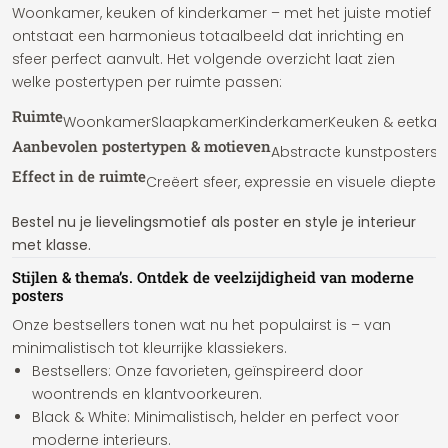
Woonkamer, keuken of kinderkamer – met het juiste motief
ontstaat een harmonieus totaalbeeld dat inrichting en
sfeer perfect aanvult. Het volgende overzicht laat zien
welke postertypen per ruimte passen:
Ruimte
Woonkamer
Slaapkamer
Kinderkamer
Keuken & eetka
Aanbevolen postertypen & motieven
Abstracte kunstposters, 
Effect in de ruimte
Creëert sfeer, expressie en visuele diepte
Bestel nu je lievelingsmotief als poster en style je interieur
met klasse.
Stijlen & thema’s. Ontdek de veelzijdigheid van moderne
posters
Onze bestsellers tonen wat nu het populairst is – van
minimalistisch tot kleurrijke klassiekers.
Bestsellers: Onze favorieten, geïnspireerd door
woontrends en klantvoorkeuren.
Black & White: Minimalistisch, helder en perfect voor
moderne interieurs.