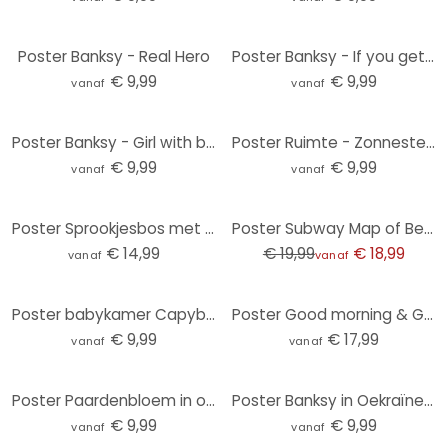
Poster Banksy - Real Hero
Poster Banksy - If you get tired…
€ 9,99
€ 9,99
vanaf
vanaf
Poster Banksy - Girl with balloon
Poster Ruimte - Zonnestelsel met planeten en zon - Cats & Dotz
€ 9,99
€ 9,99
vanaf
vanaf
-5%
Poster Sprookjesbos met eenhoorns - Kikki Belle
Poster Subway Map of Berlin
€ 14,99
€ 19,99
€ 18,99
vanaf
vanaf
Poster babykamer Capybara met bubbelthee
Poster Good morning & Good Night
€ 9,99
€ 17,99
vanaf
vanaf
Poster Paardenbloem in ochtenddauw - Treechild
Poster Banksy in Oekraïne - Judoka
€ 9,99
€ 9,99
vanaf
vanaf