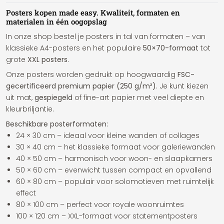
Posters kopen made easy. Kwaliteit, formaten en
materialen in één oogopslag
In onze shop bestel je posters in tal van formaten – van
klassieke A4-posters en het populaire
50×70-formaat
tot
grote
XXL posters
.
Onze posters worden gedrukt op hoogwaardig
FSC-
gecertificeerd premium papier (250 g/m²)
. Je kunt kiezen
uit mat,
gespiegeld
of fine-art papier met veel diepte en
kleurbriljantie.
Beschikbare posterformaten:
24 × 30 cm – ideaal voor kleine wanden of collages
30 × 40 cm – het klassieke formaat voor galeriewanden
40 × 50 cm – harmonisch voor woon- en slaapkamers
50 × 60 cm – evenwicht tussen compact en opvallend
60 × 80 cm – populair voor solomotieven met ruimtelijk
effect
80 × 100 cm – perfect voor royale woonruimtes
100 × 120 cm – XXL-formaat voor statementposters