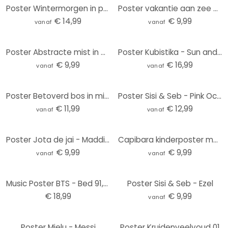
Poster Wintermorgen in perzikkleur - Kubistika
Poster vakantie aan zee met duinzicht - Rivers
€ 14,99
€ 9,99
vanaf
vanaf
Poster Abstracte mist in gouden licht - Schmucker
Poster Kubistika - Sun and Moon
€ 9,99
€ 16,99
vanaf
vanaf
Poster Betoverd bos in middernachtblauw - DigitalArtsi - Rond
Poster Sisi & Seb - Pink Ocean
€ 11,99
€ 12,99
vanaf
vanaf
Poster Jota de jai - Maddies Mood
Capibara kinderposter met liefdeshart
€ 9,99
€ 9,99
vanaf
vanaf
Music Poster BTS - Bed 91,5x61 cm
Poster Sisi & Seb - Ezel
€ 18,99
€ 9,99
vanaf
Poster Mielu - Messi
Poster Kruidenveelvoud 01