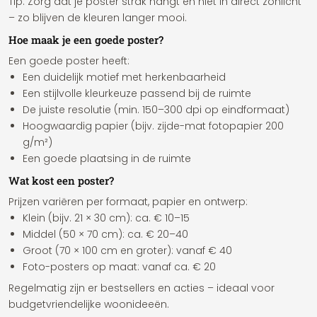
Tip: Zorg dat je poster strak hangt en niet in direct zonlicht
– zo blijven de kleuren langer mooi.
Hoe maak je een goede poster?
Een goede poster heeft:
Een duidelijk motief met herkenbaarheid
Een stijlvolle kleurkeuze passend bij de ruimte
De juiste resolutie (min. 150–300 dpi op eindformaat)
Hoogwaardig papier (bijv. zijde-mat fotopapier 200
g/m²)
Een goede plaatsing in de ruimte
Wat kost een poster?
Prijzen variëren per formaat, papier en ontwerp:
Klein (bijv. 21 × 30 cm): ca. € 10–15
Middel (50 × 70 cm): ca. € 20–40
Groot (70 × 100 cm en groter): vanaf € 40
Foto-posters op maat: vanaf ca. € 20
Regelmatig zijn er bestsellers en acties – ideaal voor
budgetvriendelijke woonideeën.