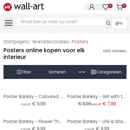
0
0
Artike
Artikelen in 
AI
Startpagina
Wanddecoraties
Posters
/
/
Posters online kopen voor elk
5801
Artikelen
interieur
Filter
Categorieën
-20%
Poster Banksy - Coloured Rain
Poster Banksy - Girl with the red balloon
€ 9,99
€ 9,99
€ 7,99
vanaf
vanaf
Poster Banksy - Flower Thrower
Poster Banksy - Life is Short
€ 9,99
€ 9,99
vanaf
vanaf