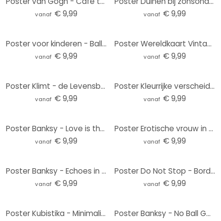
Poster van Gogh - Café terras
Poster Duinen bij zonsondergang
€ 9,99
€ 9,99
vanaf
vanaf
Poster voor kinderen - Ballonvaart van de dierenvrienden - Kvilis
Poster Wereldkaart Vintage
€ 9,99
€ 9,99
vanaf
vanaf
Poster Klimt - de Levensboom
Poster Kleurrijke verscheidenheid aan kruiden
€ 9,99
€ 9,99
vanaf
vanaf
Poster Banksy - Love is the Answer
Poster Erotische vrouw in de badkamer - Toniolo
€ 9,99
€ 9,99
vanaf
vanaf
Poster Banksy - Echoes in Eternity
Poster Do Not Stop - Bord voor turquoise blauwe lucht - CosmoZach
€ 9,99
€ 9,99
vanaf
vanaf
Poster Kubistika - Minimalistic Plants
Poster Banksy - No Ball Games