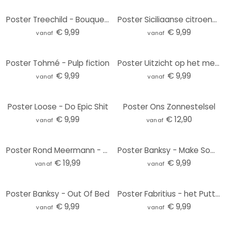
Poster Treechild - Bouquet of Flowers
Poster Siciliaanse citroenen - EMELIEmaria
€ 9,99
€ 9,99
vanaf
vanaf
Poster Tohmé - Pulp fiction
Poster Uitzicht op het meer - Keller
€ 9,99
€ 9,99
vanaf
vanaf
Poster Loose - Do Epic Shit
Poster Ons Zonnestelsel
€ 9,99
€ 12,90
vanaf
vanaf
Poster Rond Meermann - Tijger
Poster Banksy - Make Some Trouble
€ 19,99
€ 9,99
vanaf
vanaf
Poster Banksy - Out Of Bed
Poster Fabritius - het Puttertje
€ 9,99
€ 9,99
vanaf
vanaf