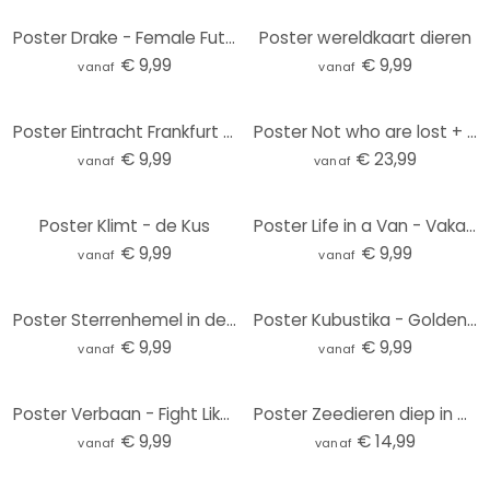
Poster Drake - Female Future
Poster wereldkaart dieren
€ 9,99
€ 9,99
vanaf
vanaf
Poster Eintracht Frankfurt - Stadion Tribune
Poster Not who are lost + punten stickers
€ 9,99
€ 23,99
vanaf
vanaf
Poster Klimt - de Kus
Poster Life in a Van - Vakantie aan zee - Rivers
€ 9,99
€ 9,99
vanaf
vanaf
Poster Sterrenhemel in de winter - SpaceFrog Designs
Poster Kubustika - Golden Branch
€ 9,99
€ 9,99
vanaf
vanaf
Poster Verbaan - Fight Like a Girl
Poster Zeedieren diep in de oceaan - Oliver Robins
€ 9,99
€ 14,99
vanaf
vanaf