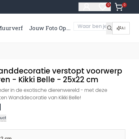
0
Artikelen 
0
Artikelen in verl
uurverf
Jouw Foto Op...
AI
nddecoratie verstopt voorwerp
ren - Kikki Belle - 25x22 cm
nder in de exotische dierenwereld - met deze
n Wanddecoratie van Kikki Belle!
uct
22 cm