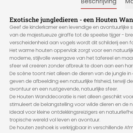
Beschrijving
Ma
Exotische jungledieren - een Houten Wa
Geef de kinderkamer een levendige en avontuurlijke s
van de majestueuze giraffe tot de speelse tijger - br
verscheidenheid aan vogels wordt dit schilderij een f
Het warme houten oppervlak zorgt voor een natuurlijk
moderne, stijlvolle weergave van het tafereel en maakt
sfeer wil creëren zonder afbreuk te doen aan een har
De scène toont niet alleen de dieren van de jungle i
geven de afbeelding een natuurlijke frisheid, terwij
avontuur en een rustgevende, natuurlijke sfeer.
De Houten Wanddecoratie is niet alleen geschikt voo
stimuleert de belangstelling voor wilde dieren en de nat
Ideaal voor kleine ontdekkingsreizigers en natuurlief
tropische wereld vol leven en avontuur.
De houten zeshoek is verkrijgbaar in verschillende Afm