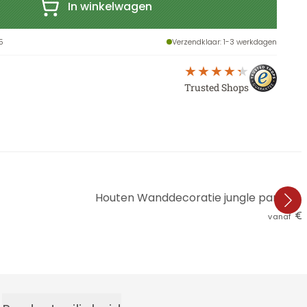
In winkelwagen
5
Verzendklaar
: 1-3 werkdagen
Trusted Shops
Houten Wanddecoratie jungle paradijs m
€ 
vanaf