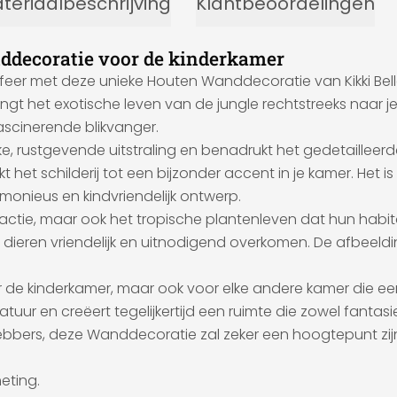
teriaalbeschrijving
Klantbeoordelingen
nddecoratie voor de kinderkamer
feer met deze unieke Houten Wanddecoratie van Kikki Bell
engt het exotische leven van de jungle rechtstreeks naar j
ascinerende blikvanger.
e, rustgevende uitstraling en benadrukt het gedetailleer
 het schilderij tot een bijzonder accent in je kamer. Het 
monieus en kindvriendelijk ontwerp.
n actie, maar ook het tropische plantenleven dat hun hab
l de dieren vriendelijk en uitnodigend overkomen. De afbee
r de kinderkamer, maar ook voor elke andere kamer die ee
uur en creëert tegelijkertijd een ruimte die zowel fantasier
hebbers, deze Wanddecoratie zal zeker een hoogtepunt zijn
eting.