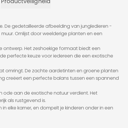
Productveiligheid
e. De gedetailleerde afbeelding van jungledieren -
e muur. Omlijst door weelderige planten en een
de ontwerp. Het zeshoekige formaat biedt een
is de perfecte keuze voor iedereen die een exotische
itat omringt. De zachte aardetinten en groene planten
lding creëert een perfecte balans tussen een spannend
n ode aan de exotische natuur verdient. Het
ijk als rustgevend is.
 in elke kamer, en dompelt je kinderen onder in een