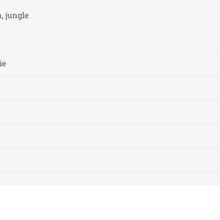
, jungle
ie