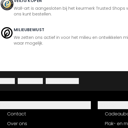
VEILIG KOPEN
Wall-art is aangesloten bij het keurmerk Trusted Shops w
ons kunt bestellen.
MILIEUBEWUST
We zetten ons actief in voor het milieu en ontwikkelen m
waar mogelijk.
Colofon
·
Privacybeleid
·
Herroepingsrecht
Hulp
Service
Contact
Cadeaub
Over ons
Plak- en 