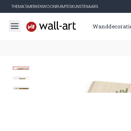
THEMA'S
MERKEN
WOONRUIMTES
KUNSTENAARS
Wanddecorati