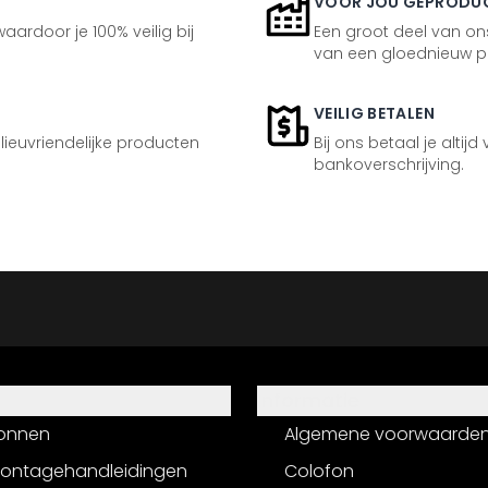
VOOR JOU GEPRODU
aardoor je 100% veilig bij
Een groot deel van ons
van een gloednieuw p
VEILIG BETALEN
ilieuvriendelijke producten
Bij ons betaal je altijd
bankoverschrijving.
Informatie
onnen
Algemene voorwaarde
montagehandleidingen
Colofon