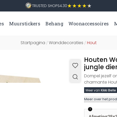
TRUSTED SHOPS
4.30
es
Muurstickers
Behang
Woonaccessoires
M
Startpagina
Wanddecoraties
Hout
/
/
Houten Wa
jungle die
Dompel jezelf o
charmante Houte
Meer van
Kikki Belle
Meer over het prod
1
Afmeting
:
25x