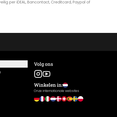
 veilig per iDEAL, Bancontact, Creditcard, Paypal of
Volg ons
n
Winkelen in:
Onze internationale websites