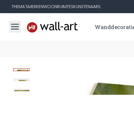
THEMA'S
MERKEN
WOONRUIMTES
KUNSTENAARS
Wanddecorati