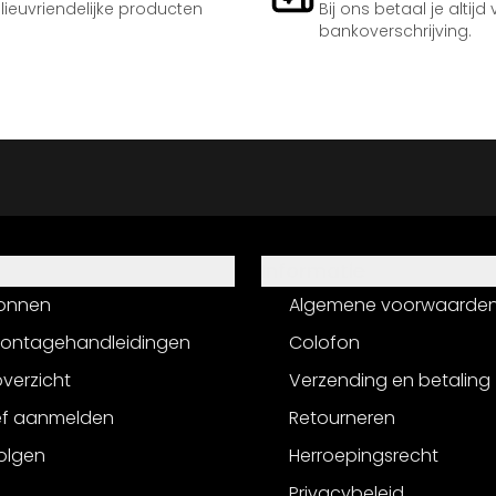
ilieuvriendelijke producten
Bij ons betaal je altijd
bankoverschrijving.
Informatie
onnen
Algemene voorwaarde
montagehandleidingen
Colofon
verzicht
Verzending en betaling
ef aanmelden
Retourneren
olgen
Herroepingsrecht
Privacybeleid