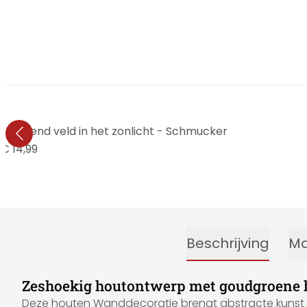
tgevend veld in het zonlicht - Schmucker
€ 14,99
Beschrijving
Ma
Zeshoekig houtontwerp met goudgroene 
Deze houten Wanddecoratie brengt abstracte kunst in 