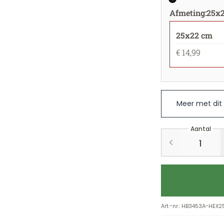
Afmeting
:
25x
25x22 cm
€ 14,99
Meer met dit
Aantal
Art.-nr.
:
HB3453A-HEX2