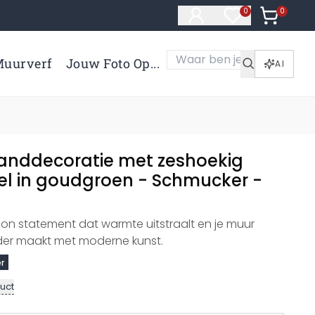
0
Artikelen 
0
Artikelen in verl
uurverf
Jouw Foto Op...
AI
nddecoratie met zeshoekig
el in goudgroen - Schmucker -
n statement dat warmte uitstraalt en je muur
der maakt met moderne kunst.
r
uct