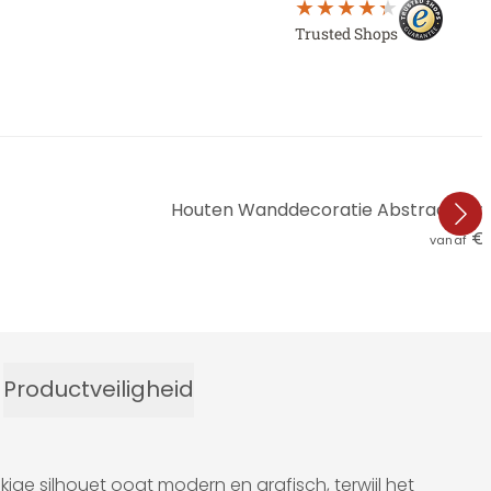
Trusted Shops
Houten Wanddecoratie Abstracte mis
€ 
vanaf
Productveiligheid
ige silhouet oogt modern en grafisch, terwijl het