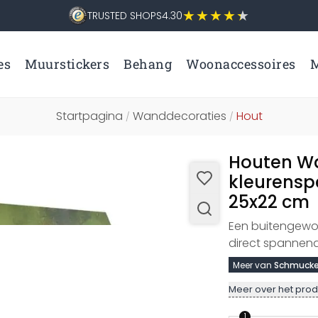
TRUSTED SHOPS
4.30
es
Muurstickers
Behang
Woonaccessoires
M
Startpagina
Wanddecoraties
Hout
/
/
Houten Wa
kleurensp
25x22 cm
Een buitengewoo
direct spannen
Meer van
Schmucke
Meer over het prod
1