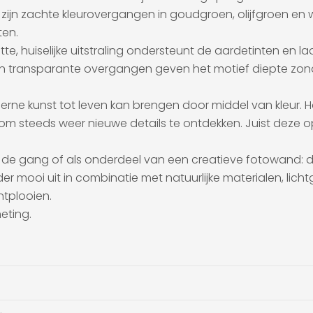
t zijn zachte kleurovergangen in goudgroen, olijfgroen en
ten.
te, huiselijke uitstraling ondersteunt de aardetinten en l
en en transparante overgangen geven het motief diepte zond
ne kunst tot leven kan brengen door middel van kleur. 
it om steeds weer nieuwe details te ontdekken. Juist deze 
 in de gang of als onderdeel van een creatieve fotowand
onder mooi uit in combinatie met natuurlijke materialen, li
ntplooien.
eting.