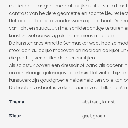
motief een aangename, natuurlijke rust uitstraalt me
contrast van heldere geometrie en zachte kleureffec
Het beeldeffect is bijzonder warm op het hout. De mat
van licht en structuur. Fijne, schilderachtige textur
kunst zowel aanwezig als harmonieus moet zijn.
De kunstenares Annette Schmucker weet hoe ze moder
sfeer dan duidelijke motieven en nodigen de kijker u
die past bij verschillende interieurstijlen.
Als solostuk boven een dressoir of bank, als accent
en een vleugje galeriegevoel in huis. Het ziet er bijz
kunstwerk zijn goudgroene helderheid ten volle kan o
De houten zeshoek is verkrijgbaar in verschillende Afm
Thema
abstract, kunst
Kleur
geel, groen