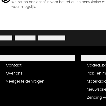
We zetten ons actief in voor het milieu en ontwikkelen m
waar mogelijk.
Colofon
·
Privacybeleid
·
Herroepingsrecht
Hulp
Service
Contact
Cadeaub
Over ons
Plak- en 
Veelgestelde vragen
Materiaalo
Nieuwsbri
Zending v