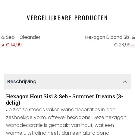
VERGELIJKBARE PRODUCTEN
-50%
 & Seb - Oleander
Hexagon Dibond Sisi 
€ 14,99
€ 23,99
naf
va
Beschrijving
Hexagon Hout Sisi & Seb - Summer Dreams (3-
delig)
Je ziet ze steeds vaker; wanddecoraties in een
zeshoekige vorm, oftewel hexagons. Deze hexagon
wanddecoratie is gemaakt van hout, wat een
warme uitstraling heeft dan een alu-dibond