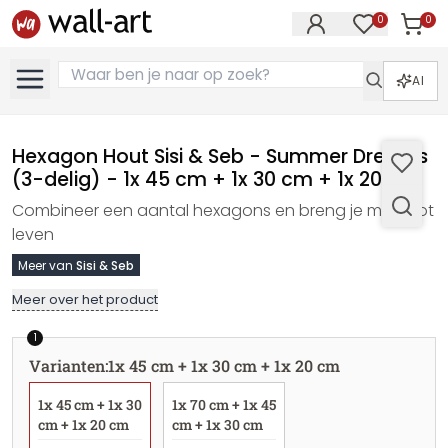
0
0
Artike
Artikelen in 
AI
Hexagon Hout Sisi & Seb - Summer Dreams
(3-delig) - 1x 45 cm + 1x 30 cm + 1x 20 cm
Combineer een aantal hexagons en breng je muur tot
leven
Meer van
Sisi & Seb
Meer over het product
1
Varianten
:
1x 45 cm + 1x 30 cm + 1x 20 cm
1x 45 cm + 1x 30
1x 70 cm + 1x 45
cm + 1x 20 cm
cm + 1x 30 cm