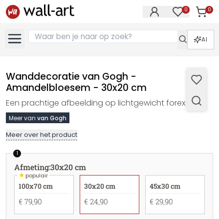
0
0
Artike
Artikelen in 
AI
Wanddecoratie van Gogh -
Amandelbloesem - 30x20 cm
Een prachtige afbeelding op lichtgewicht forex
Meer van
van Gogh
Meer over het product
1
Afmeting
:
30x20 cm
★
populair
100x70 cm
30x20 cm
45x30 cm
€ 79,90
€ 24,90
€ 29,90