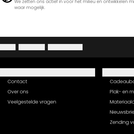
We zetten ons actief in voor het milieu en ontwikkelen m
waar mogelijk.
Colofon
·
Privacybeleid
·
Herroepingsrecht
Hulp
Service
Contact
Cadeaub
Over ons
Plak- en 
Veelgestelde vragen
Materiaalo
Nieuwsbri
Zending v