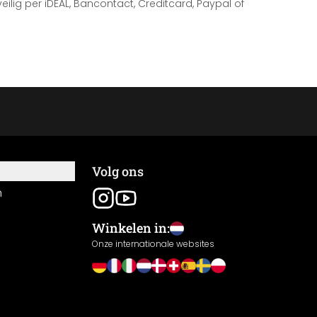
 veilig per iDEAL, Bancontact, Creditcard, Paypal of
Volg ons
n
Winkelen in:
Onze internationale websites