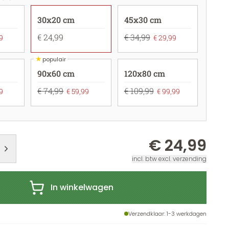
30x20 cm
45x30 cm
€ 24,99
€ 34,99
9
€ 29,99
★
populair
90x60 cm
120x80 cm
€ 74,99
€ 109,99
9
€ 59,99
€ 99,99
€ 24,99
incl. btw excl. verzending
In winkelwagen
Verzendklaar
: 1-3 werkdagen