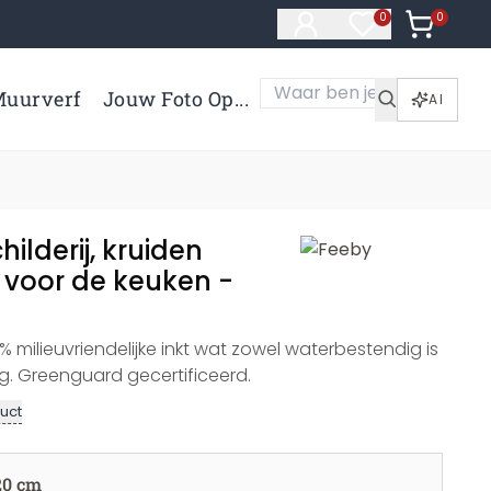
0
Artikelen 
0
Artikelen in verl
uurverf
Jouw Foto Op...
AI
ilderij, kruiden
 voor de keuken -
 milieuvriendelijke inkt wat zowel waterbestendig is
g. Greenguard gecertificeerd.
uct
20 cm