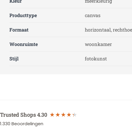
Kleur
meerkleurig
Producttype
canvas
Formaat
horizontaal, rechtho
Woonruimte
woonkamer
Stijl
fotokunst
Trusted Shops
4.30
1.330
Beoordelingen