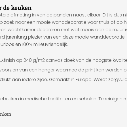
or de keuken
le afmeting in van de panelen naast elkaar. Dit is dus n
 Op zoek naar een mooie wanddecoratie voor thuis of op he
ieur. Een wachtkamer decoreren met wat moois aan de muu
 jarenlang plezier van een deze mooie wanddecoratie. 
urloos en 100% milieuvriendelijk.
LXfinish op 240 g/m2 canvas doek van de hoogste kwalitei
s voorzien van een hanger waarmee de print kan worden o
ukt aan iedere zijde. Gemaakt in Europa. Wordt zorgvuld
ebruiken in medische faciliteiten en scholen. Te reinigen
rinken