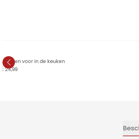
en kruiden voor in de keuken
€ 24,99
Besch