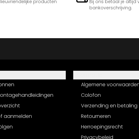
ilieuvriendelijke producten
Bij ons betaal je altijd
bankoverschrijving.
Informatie
onnen
Algemene voorwaarde
montagehandleidingen
Colofon
verzicht
Verzending en betaling
ef aanmelden
Retourneren
olgen
Herroepingsrecht
Privacybeleid