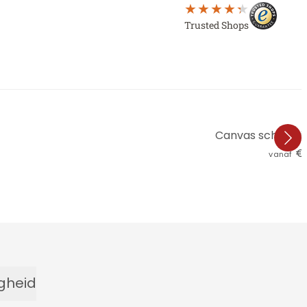
Trusted Shops
Canvas schilderij
€ 
vanaf
igheid