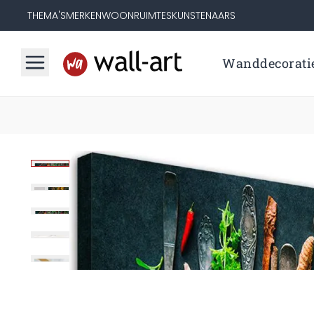
THEMA'S
MERKEN
WOONRUIMTES
KUNSTENAARS
Wanddecorati