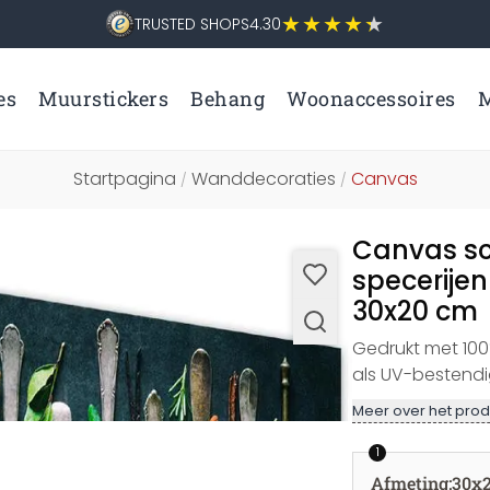
TRUSTED SHOPS
4.30
es
Muurstickers
Behang
Woonaccessoires
M
Startpagina
Wanddecoraties
Canvas
/
/
Canvas sch
specerijen
30x20 cm
Gedrukt met 100%
als UV-bestendi
Meer over het prod
1
Afmeting
:
30x