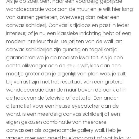
Als je op zoek bent naar een voordelig geprijsde
wanddecoratie voor aan de muur en je wilt hier lang
van kunnen genieten, overweeg dan zeker een
canvas schilderij. Canvas is tijdloos en past in ieder
interieur, of je nu een klassieke inrichting hebt of een
modern interieur thuis. De prijzen van de wall-art
canvas schilderijen zijn gunstig en tegelijkertijd
garanderen we je de mooiste kwaliteit. Als je een
echte blikvanger aan de muur wilt, kies dan een
maatje groter dan je eigenlijk van plan was, je zult
blij verrast zijn met het resultaat van een grotere
wanddecoratie aan de muur boven de bank of in
de hoek van de televisie of eettafel. Een ander
alternatief voor een heuse eyecatcher aan de
wand, is een meerdelig canvas schilderij of een
eigen gekozen combinatie van meerdere
canvassen als zogenaamde gallery wall. Heb je
vragen over wat goed bij elkaar past of wat in jouw