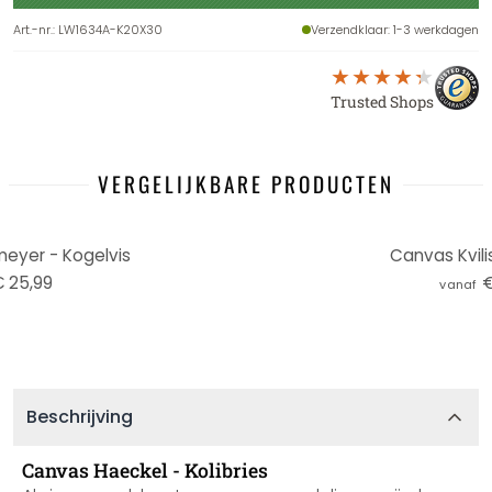
Art.-nr.
:
LW1634A-K20X30
Verzendklaar
: 1-3 werkdagen
Trusted Shops
VERGELIJKBARE PRODUCTEN
yer - Kogelvis
Canvas Kvilis
 25,99
€
vanaf
Beschrijving
Canvas Haeckel - Kolibries