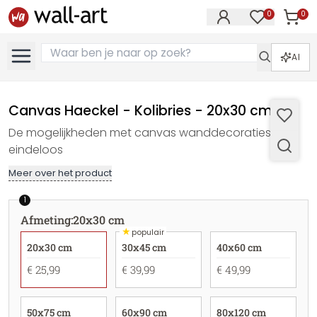
0
0
Artike
Artikelen in 
AI
Canvas Haeckel - Kolibries - 20x30 cm
De mogelijkheden met canvas wanddecoraties zijn
eindeloos
Meer over het product
1
Afmeting
:
20x30 cm
★
populair
20x30 cm
30x45 cm
40x60 cm
€ 25,99
€ 39,99
€ 49,99
50x75 cm
60x90 cm
80x120 cm