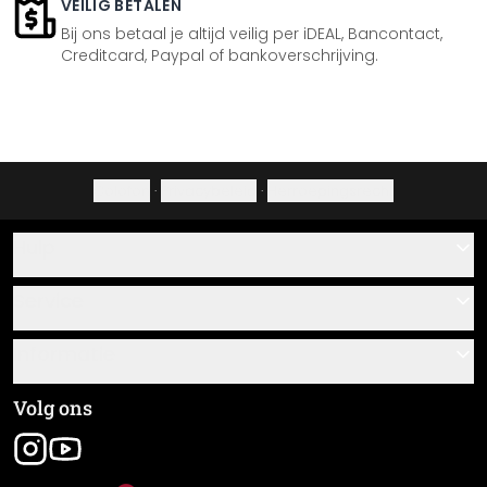
VEILIG BETALEN
Bij ons betaal je altijd veilig per iDEAL, Bancontact,
Creditcard, Paypal of bankoverschrijving.
Colofon
·
Privacybeleid
·
Herroepingsrecht
Hulp
Contact
Service
Over ons
Cadeaubonnen
Informatie
Veelgestelde vragen
Plak- en montagehandleidingen
Algemene voorwaarden
Volg ons
Materiaaloverzicht
Colofon
Nieuwsbrief aanmelden
Verzending en betaling