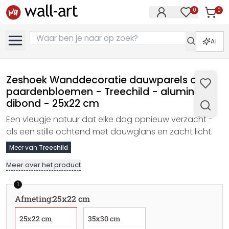
0
0
Artike
Artikelen in 
AI
Zeshoek Wanddecoratie dauwparels op
paardenbloemen - Treechild - aluminium
dibond - 25x22 cm
Een vleugje natuur dat elke dag opnieuw verzacht -
als een stille ochtend met dauwglans en zacht licht.
Meer van
Treechild
Meer over het product
1
Afmeting
:
25x22 cm
25x22 cm
35x30 cm