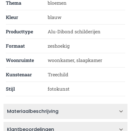
Thema
bloemen
Kleur
blauw
Producttype
Alu-Dibond schilderijen
Formaat
zeshoekig
Woonruimte
woonkamer, slaapkamer
Kunstenaar
Treechild
Stijl
fotokunst
Materiaalbeschrijving
Klantbeoordelingen