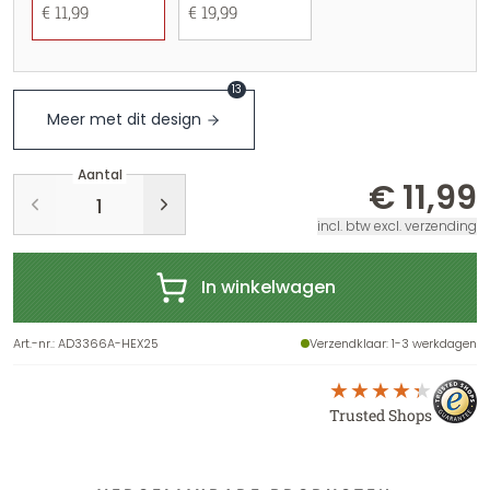
€ 11,99
€ 19,99
13
Meer met dit design
Aantal
€ 11,99
incl. btw excl. verzending
In winkelwagen
Art.-nr.
:
AD3366A-HEX25
Verzendklaar
: 1-3 werkdagen
Trusted Shops