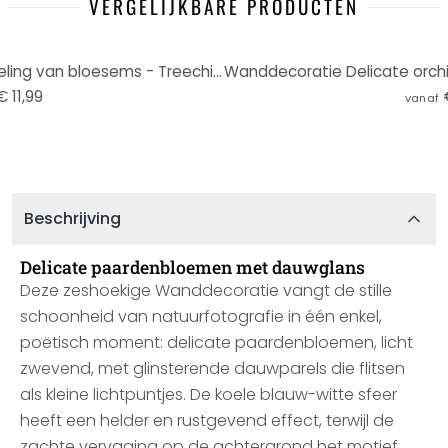
VERGELIJKBARE PRODUCTEN
Wanddecoratie Delicate fonkeling van bloesems - Treechild - Aluminium dibond
€ 11,99
vanaf
Beschrijving
Delicate paardenbloemen met dauwglans
Deze zeshoekige Wanddecoratie vangt de stille
schoonheid van natuurfotografie in één enkel,
poëtisch moment: delicate paardenbloemen, licht
zwevend, met glinsterende dauwparels die flitsen
als kleine lichtpuntjes. De koele blauw-witte sfeer
heeft een helder en rustgevend effect, terwijl de
zachte vervaging op de achtergrond het motief