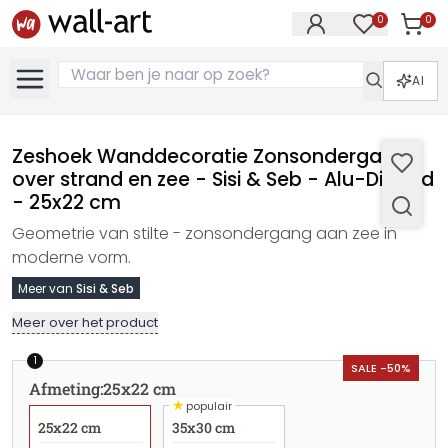
0
0
Artike
Artikelen in 
AI
Zeshoek Wanddecoratie Zonsondergang
over strand en zee - Sisi & Seb - Alu-Dibond
- 25x22 cm
Geometrie van stilte - zonsondergang aan zee in
moderne vorm.
Meer van
Sisi & Seb
Meer over het product
1
SALE -50%
Afmeting
:
25x22 cm
★
populair
25x22 cm
35x30 cm