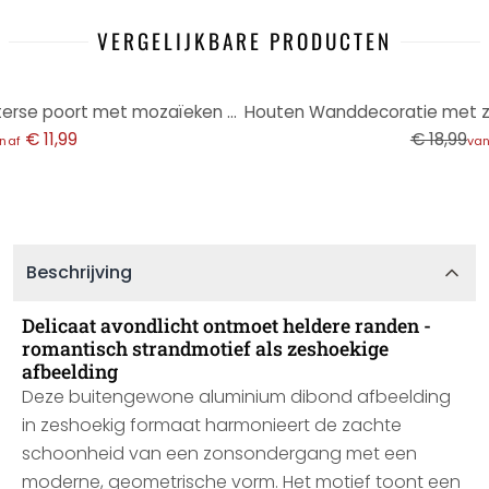
VERGELIJKBARE PRODUCTEN
-21%
Zeshoek Wanddecoratie Oosterse poort met mozaïeken - Sisi & Seb - aluminium dibond
€ 11,99
€ 18,99
naf
va
Beschrijving
Delicaat avondlicht ontmoet heldere randen -
romantisch strandmotief als zeshoekige
afbeelding
Deze buitengewone aluminium dibond afbeelding
in zeshoekig formaat harmonieert de zachte
schoonheid van een zonsondergang met een
moderne, geometrische vorm. Het motief toont een