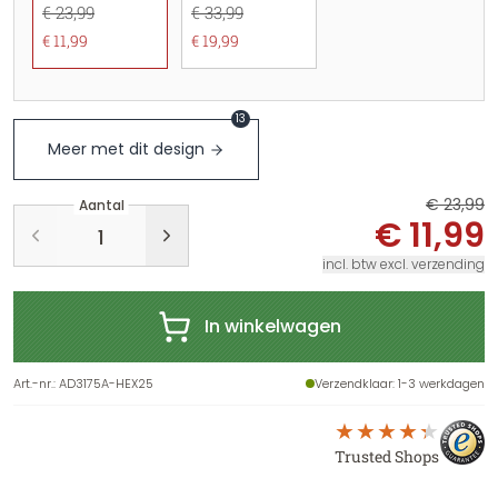
€ 23,99
€ 33,99
€ 11,99
€ 19,99
13
Meer met dit design
€ 23,99
Aantal
€ 11,99
incl. btw excl. verzending
In winkelwagen
Art.-nr.
:
AD3175A-HEX25
Verzendklaar
: 1-3 werkdagen
Trusted Shops