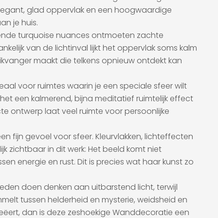
n elegant, glad oppervlak en een hoogwaardige
an je huis.
gevende turquoise nuances ontmoeten zachte
elijk van de lichtinval lijkt het oppervlak soms kalm
likvanger maakt die telkens opnieuw ontdekt kan
l voor ruimtes waarin je een speciale sfeer wilt
et een kalmerend, bijna meditatief ruimtelijk effect
te ontwerp laat veel ruimte voor persoonlijke
ijn gevoel voor sfeer. Kleurvlakken, lichteffecten
k zichtbaar in dit werk: Het beeld komt niet
n energie en rust. Dit is precies wat haar kunst zo
ieden doen denken aan uitbarstend licht, terwijl
melt tussen helderheid en mysterie, weidsheid en
 creëert, dan is deze zeshoekige Wanddecoratie een