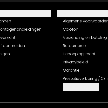
Informatie
onnen
Algemene voorwaarde
montagehandleidingen
Colofon
verzicht
Verzending en betaling
ef aanmelden
Retourneren
olgen
Herroepingsrecht
Privacybeleid
Garantie
Prestatieverklaring / CE
Cookie-instellingen