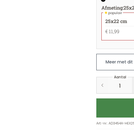
Afmeting
:
25x
★
populair
25x22 cm
€ 11,99
Meer met dit
Aantal
Art.-nr.
:
AD3454A-HEX2