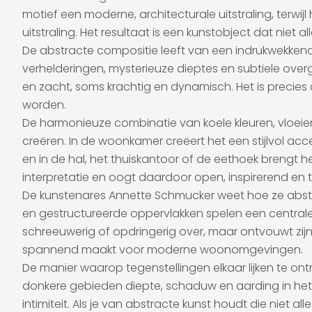
motief een moderne, architecturale uitstraling, terw
uitstraling. Het resultaat is een kunstobject dat niet 
De abstracte compositie leeft van een indrukwekken
verhelderingen, mysterieuze dieptes en subtiele overg
en zacht, soms krachtig en dynamisch. Het is precies
worden.
De harmonieuze combinatie van koele kleuren, vloeie
creëren. In de woonkamer creëert het een stijlvol acc
en in de hal, het thuiskantoor of de eethoek brengt h
interpretatie en oogt daardoor open, inspirerend en ti
De kunstenares Annette Schmucker weet hoe ze abstra
en gestructureerde oppervlakken spelen een centrale ro
schreeuwerig of opdringerig over, maar ontvouwt zijn 
spannend maakt voor moderne woonomgevingen.
De manier waarop tegenstellingen elkaar lijken te ontm
donkere gebieden diepte, schaduw en aarding in het 
intimiteit. Als je van abstracte kunst houdt die niet