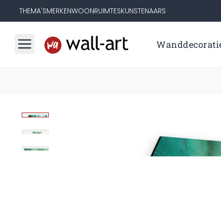
THEMA'S
MERKEN
WOONRUIMTES
KUNSTENAARS
Wanddecorati