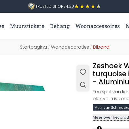
TRUSTED SHOPS
4.30
es
Muurstickers
Behang
Woonaccessoires
M
Startpagina
Wanddecoraties
Dibond
/
/
Zeshoek W
turquoise 
- Alumini
Een spel van lic
plek vol rust, e
Meer van
Schmucke
Meer over het prod
1