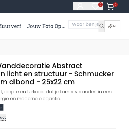
0
Artikelen 
0
Artikelen in verl
uurverf
Jouw Foto Op...
AI
anddecoratie Abstract
in licht en structuur - Schmucker
um dibond - 25x22 cm
ht, diepte en turkoois dat je kamer verandert in een
nergie en moderne elegantie.
r
uct