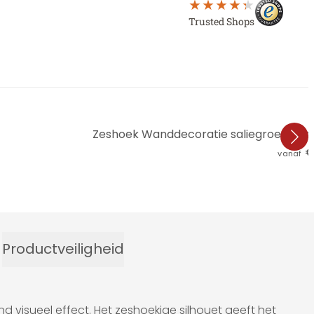
Trusted Shops
Zeshoek Wanddecoratie saliegroen mist
€
vanaf
Productveiligheid
isueel effect. Het zeshoekige silhouet geeft het