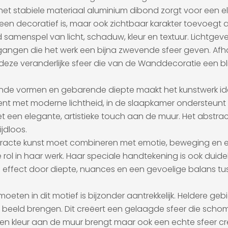
ijl het stabiele materiaal aluminium dibond zorgt voor ee
alleen decoratief is, maar ook zichtbaar karakter toevoegt a
d samenspel van licht, schaduw, kleur en textuur. Licht
angen die het werk een bijna zwevende sfeer geven. Afhank
 deze veranderlijke sfeer die van de Wanddecoratie een b
nde vormen en gebarende diepte maakt het kunstwerk ideaa
ent met moderne lichtheid, in de slaapkamer ondersteunt h
et een elegante, artistieke touch aan de muur. Het abstrac
jdloos.
cte kunst moet combineren met emotie, beweging en een f
l in haar werk. Haar speciale handtekening is ook duidelij
effect door diepte, nuances en een gevoelige balans tusse
oeten in dit motief is bijzonder aantrekkelijk. Heldere geb
beeld brengen. Dit creëert een gelaagde sfeer die schom
 alleen kleur aan de muur brengt maar ook een echte sfeer