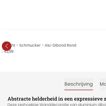
vondlicht - Schmucker - Alu-Dibond Rond
€ 42,99
Beschrijving
Ma
Abstracte helderheid in een expressieve
Deze zeshoekige Wanddecoratie van aluminium dibon