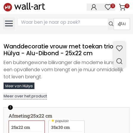
0
0
Artike
Artikelen in 
AI
Wanddecoratie vrouw met toekan trio -
Hülya - Alu-Dibond - 25x22 cm
Een buitengewone blikvanger die moderne kunst in
een opvallende vorm brengt en je muur onmiddellijk
tot leven brengt.
Meer van
Hülya
Meer over het product
1
Afmeting
:
25x22 cm
★
populair
25x22 cm
35x30 cm