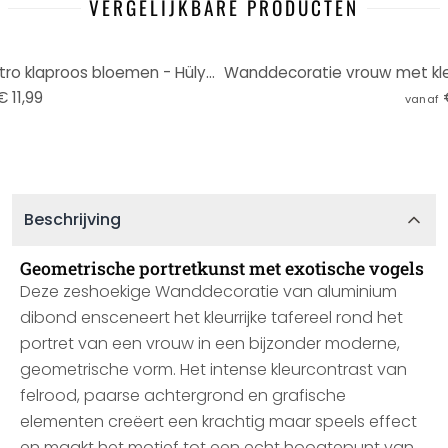
VERGELIJKBARE PRODUCTEN
Wanddecoratie vrouw met retro klaproos bloemen - Hülya - Alu-Dibond
€ 11,99
vanaf
Beschrijving
Geometrische portretkunst met exotische vogels
Deze zeshoekige Wanddecoratie van aluminium
dibond ensceneert het kleurrijke tafereel rond het
portret van een vrouw in een bijzonder moderne,
geometrische vorm. Het intense kleurcontrast van
felrood, paarse achtergrond en grafische
elementen creëert een krachtig maar speels effect
en maakt het motief tot een echt hoogtepunt van