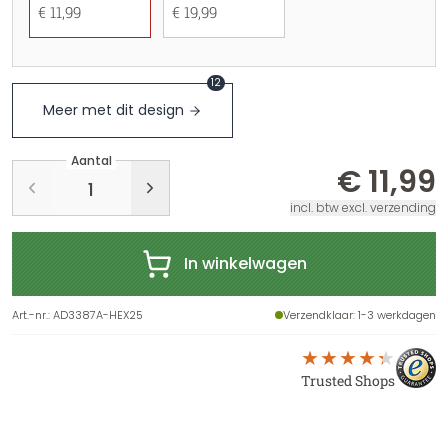
€ 11,99
€ 19,99
12
Meer met dit design
Aantal
€ 11,99
incl. btw excl. verzending
In winkelwagen
Art.-nr.
:
AD3387A-HEX25
Verzendklaar
: 1-3 werkdagen
Trusted Shops