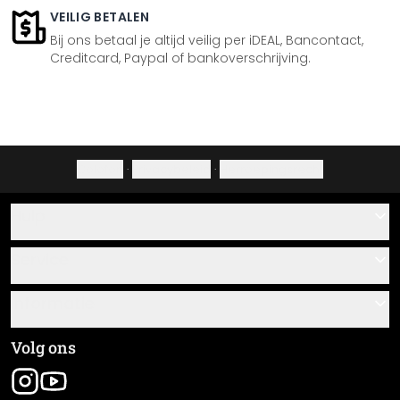
VEILIG BETALEN
Bij ons betaal je altijd veilig per iDEAL, Bancontact,
Creditcard, Paypal of bankoverschrijving.
Colofon
·
Privacybeleid
·
Herroepingsrecht
Hulp
Contact
Service
Over ons
Cadeaubonnen
Informatie
Veelgestelde vragen
Plak- en montagehandleidingen
Algemene voorwaarden
Volg ons
Materiaaloverzicht
Colofon
Nieuwsbrief aanmelden