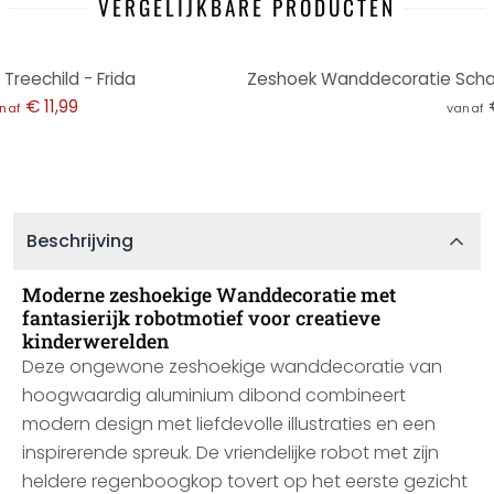
VERGELIJKBARE PRODUCTEN
reechild - Frida
€ 11,99
naf
vanaf
Beschrijving
Moderne zeshoekige Wanddecoratie met
fantasierijk robotmotief voor creatieve
kinderwerelden
Deze ongewone zeshoekige wanddecoratie van
hoogwaardig aluminium dibond combineert
modern design met liefdevolle illustraties en een
inspirerende spreuk. De vriendelijke robot met zijn
heldere regenboogkop tovert op het eerste gezicht