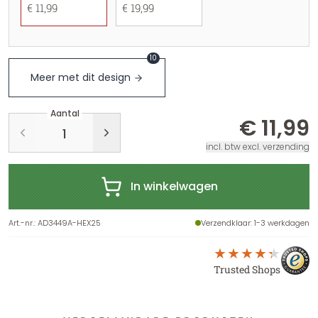
€ 11,99
€ 19,99
10
Meer met dit design
Aantal
€ 11,99
incl. btw excl. verzending
In winkelwagen
Art.-nr.
:
AD3449A-HEX25
Verzendklaar
: 1-3 werkdagen
Trusted Shops