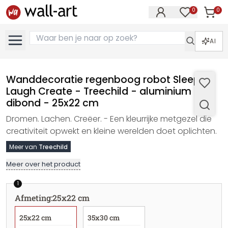
0
0
Artike
Artikelen in 
AI
Wanddecoratie regenboog robot Sleep
Laugh Create - Treechild - aluminium
dibond - 25x22 cm
Dromen. Lachen. Creëer. - Een kleurrijke metgezel die
creativiteit opwekt en kleine werelden doet oplichten.
Meer van
Treechild
Meer over het product
1
Afmeting
:
25x22 cm
25x22 cm
35x30 cm