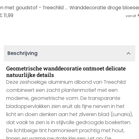
Wanddecoratie Witte bloemen met goudstof - Treechild - Alu-Dibond
€ 11,99
vanaf
Beschrijving
Geometrische wanddecoratie ontmoet delicate
natuurlijke details
Deze zeshoekige aluminium dibond van Treechild
combineert een zacht plantenmotief met een
moderne, geometrische vorm. De transparante
bladoppervlakken zien eruit als fijne nerven in het
licht en doen denken aan het zilveren blad (Lunaria),
dat vaak te zien is in stijlvolle gedroogde boeketten.
De lichtbeige tint harmonieert prachtig met hout,
linnen en warme neutrale kleuren. Let op: De