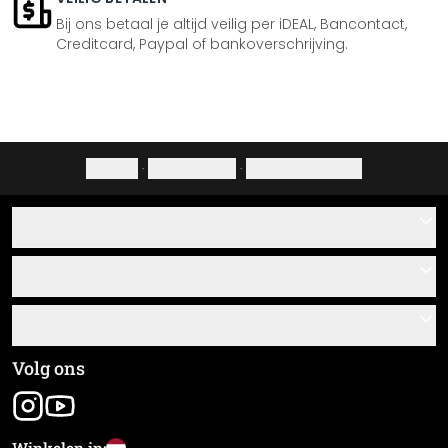
Bij ons betaal je altijd veilig per iDEAL, Bancontact,
Creditcard, Paypal of bankoverschrijving.
Colofon
·
Privacybeleid
·
Herroepingsrecht
Hulp
Contact
Service
Over ons
Cadeaubonnen
Informatie
Veelgestelde vragen
Plak- en montagehandleidingen
Algemene voorwaarden
Volg ons
Materiaaloverzicht
Colofon
Nieuwsbrief aanmelden
Verzending en betaling