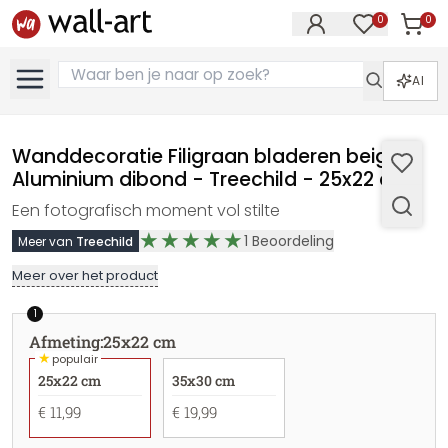
0
0
Artike
Artikelen in 
AI
Wanddecoratie Filigraan bladeren beige -
Aluminium dibond - Treechild - 25x22 cm
Een fotografisch moment vol stilte
1
Beoordeling
Meer van
Treechild
Meer over het product
1
Afmeting
:
25x22 cm
★
populair
25x22 cm
35x30 cm
€ 11,99
€ 19,99