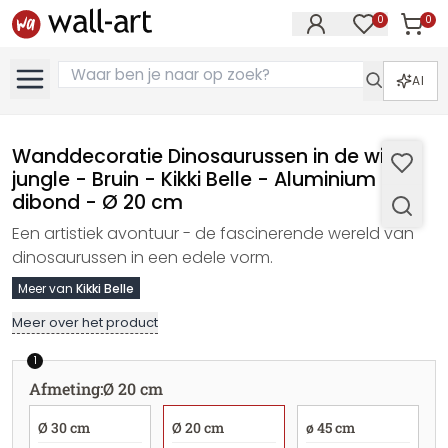
0
0
Artike
Artikelen in 
AI
Wanddecoratie Dinosaurussen in de wilde
jungle - Bruin - Kikki Belle - Aluminium
dibond - Ø 20 cm
Een artistiek avontuur - de fascinerende wereld van
dinosaurussen in een edele vorm.
Meer van
Kikki Belle
Meer over het product
1
Afmeting
:
Ø 20 cm
Ø 30 cm
Ø 20 cm
ø 45 cm