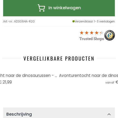
In winkelwagen
Art.-nr.
:
AD3064A-R20
Verzendklaar
: 1-3 werkdagen
Trusted Shops
VERGELIJKBARE PRODUCTEN
Wanddecoratie Avonturentocht naar de dinosaurussen - Ombre - Kikki Belle - Aluminium dibond
€ 21,99
€
vanaf
Beschrijving