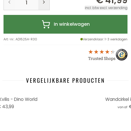
€ 41,99
incl. btw excl. verzending
In winkelwagen
Art.-nr.
:
AD1525A-R30
Verzendklaar
: 1-3 werkdagen
Trusted Shops
VERGELIJKBARE PRODUCTEN
vilis - Dino World
Wandcirkel 
 43,99
€
vanaf