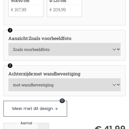
90x90 cm
Ø 120 cm
€ 167,99
€ 209,99
2
Aanzicht
:
Zoals voorbeeldfoto
3
Achterzijde
:
met wandbevestiging
10
Meer met dit design
Aantal