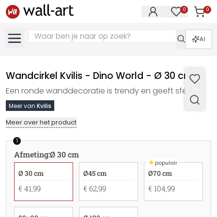
0
0
Artike
Artikelen in 
AI
Wandcirkel Kvilis - Dino World - Ø 30 cm
Een ronde wanddecoratie is trendy en geeft sfeer
Meer van
Kvilis
Meer over het product
1
Afmeting
:
Ø 30 cm
★
populair
Ø 30 cm
Ø45 cm
Ø70 cm
€ 41,99
€ 62,99
€ 104,99