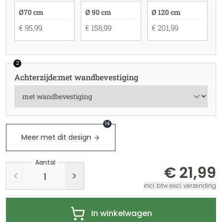
Ø70 cm
Ø 90 cm
Ø 120 cm
€ 95,99
€ 158,99
€ 201,99
2
Achterzijde
:
met wandbevestiging
14
Meer met dit design
Aantal
€ 21,99
incl. btw excl. verzending
In winkelwagen