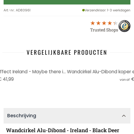
Art.-nr.
:
AD83961
Verzendklaar
: 1-3 werkdagen
Trusted Shops
VERGELIJKBARE PRODUCTEN
Wandcirkel Alu-Dibond zilver effect Ireland - Maybe there is enough…
 41,99
€
vanaf
Beschrijving
Wandcirkel Alu-Dibond - Ireland - Black Deer