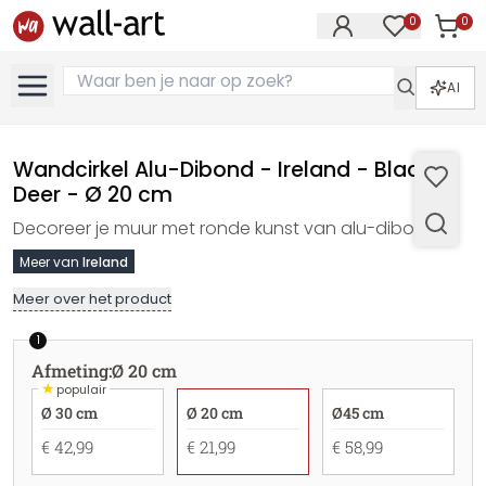
0
0
Artike
Artikelen in 
AI
Wandcirkel Alu-Dibond - Ireland - Black
Deer - Ø 20 cm
Decoreer je muur met ronde kunst van alu-dibond
Meer van
Ireland
Meer over het product
1
Afmeting
:
Ø 20 cm
★
populair
Ø 30 cm
Ø 20 cm
Ø45 cm
€ 42,99
€ 21,99
€ 58,99