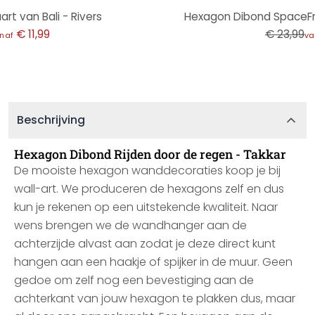
-50%
t van Bali - Rivers
Hexagon Dibond SpaceFr
€ 11,99
€ 23,99
naf
va
Beschrijving
Hexagon Dibond Rijden door de regen - Takkar
De mooiste hexagon wanddecoraties koop je bij
wall-art. We produceren de hexagons zelf en dus
kun je rekenen op een uitstekende kwaliteit. Naar
wens brengen we de wandhanger aan de
achterzijde alvast aan zodat je deze direct kunt
hangen aan een haakje of spijker in de muur. Geen
gedoe om zelf nog een bevestiging aan de
achterkant van jouw hexagon te plakken dus, maar