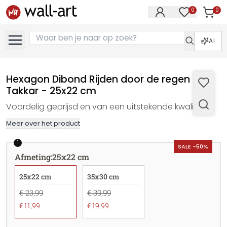
0
0
Artike
Artikelen in 
AI
Hexagon Dibond Rijden door de regen -
Takkar - 25x22 cm
Voordelig geprijsd en van een uitstekende kwaliteit
Meer over het product
1
SALE -50%
Afmeting
:
25x22 cm
25x22 cm
35x30 cm
€ 23,99
€ 39,99
€ 11,99
€ 19,99