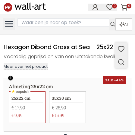
0
0
Artike
Artikelen in 
AI
Hexagon Dibond Grass at Sea - 25x22 cm
Voordelig geprijsd en van een uitstekende kwaliteit
Meer over het product
1
SALE -44%
Afmeting
:
25x22 cm
★
populair
25x22 cm
35x30 cm
€ 17,99
€ 28,99
€ 9,99
€ 15,99