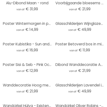
Alu-Dibond Maan - rond
Voorbijgaande bloesems - Boomkind - Aluminium dibond rond
€ 31,99
€ 21,99
vanaf
vanaf
Poster Wintermorgen in perzikkleur - Kubistika
Glasschilderijen Wijnglazen - rond
€ 14,99
€ 49,99
vanaf
vanaf
Poster Kubistika - Sun and Moon
Poster Betoverd bos in middernachtblauw - DigitalArtsi - Rond
€ 16,99
€ 11,99
vanaf
vanaf
Poster Sisi & Seb - Pink Ocean
Dibond Wanddecoratie Abstract landschap met metallic kleuren - Alma
€ 12,99
€ 21,99
vanaf
vanaf
Wanddecoratie Hoog met de heteluchtballonnen - Goed Blauw - Alu-Dibond Rond
Glasschilderijen Lavendel in de Provence - rond
€ 21,99
€ 49,99
vanaf
vanaf
Wandcirkel Hülya - Existence
Wandcirkel Oliver Robins - Ark van Noach