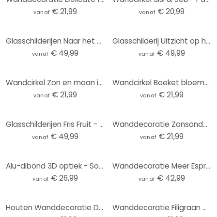
€ 21,99
€ 20,99
vanaf
vanaf
Glasschilderijen Naar het Strand - Rond
Glasschilderij Uitzicht op het meer - Keller
€ 49,99
€ 49,99
vanaf
vanaf
Wandcirkel Zon en maan in oranje - Kubistika
Wandcirkel Boeket bloemen met pioenen - UN Designs
€ 21,99
€ 21,99
vanaf
vanaf
Glasschilderijen Fris Fruit - rond
Wanddecoratie Zonsondergang over strand en zee - Sisi & Seb - Alu-Dibond Rond
€ 49,99
€ 21,99
vanaf
vanaf
Alu-dibond 3D optiek - Sound of the ocean
Wanddecoratie Meer Espresso minder Depresso - Fritsch - Alu-Dibond Rond
€ 26,99
€ 42,99
vanaf
vanaf
Houten Wanddecoratie Delicate fonkeling van bloesems - Treechild - Rond
Wanddecoratie Filigraan bladeren beige - Aluminium dibond - Treechild - Rond