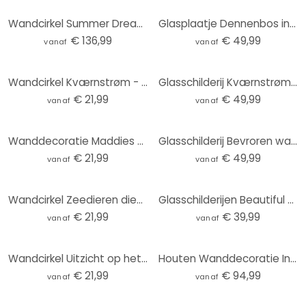
Wandcirkel Summer Dreams at Sea (3-delig)
Glasplaatje Dennenbos in het Huang Shan-gebergte - NingYun Ye - Rond
€ 136,99
€ 49,99
vanaf
vanaf
Wandcirkel Kværnstrøm - Dew-covered sunrise
Glasschilderij Kværnstrøm - Dew-covered sunrise
€ 21,99
€ 49,99
vanaf
vanaf
Wanddecoratie Maddies Mood - Jota de jai - aluminium dibond rond
Glasschilderij Bevroren water - Fedrau
€ 21,99
€ 49,99
vanaf
vanaf
Wandcirkel Zeedieren diep in de oceaan - Oliver Robins
Glasschilderijen Beautiful Peacock - rond
€ 21,99
€ 39,99
vanaf
vanaf
Wandcirkel Uitzicht op het meer - Keller
Houten Wanddecoratie Indrukwekkende berglandschappen (3 stuks) - Rond
€ 21,99
€ 94,99
vanaf
vanaf