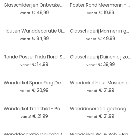
Glasschilderijen Ontwakend Voorjaar - Rond
Poster Rond Meermann - Tijger
€ 49,99
€ 19,99
vanaf
vanaf
Houten Wanddecoratie Uitzicht op de rustige bergen (3 stuks) - Rond
Glasschilderij Marmer in goudgroen - Haase
€ 94,99
€ 49,99
vanaf
vanaf
Ronde Poster Frida Floral Studio - Frida
Glasschilderij Duinen bij zonsondergang
€ 14,99
€ 39,99
vanaf
vanaf
Wandcirkel SpaceFrog Designs - Elegante Kraanvogel - Japandi
Wandcirkel Hout Mussen en roodborstjes - UN Designs
€ 20,99
€ 21,99
vanaf
vanaf
Wandcirkel Treechild - Pastelkleurige grassen
Wanddecoratie gedroogde bloemen - Elegantie van vergankelijkheid - Boomkind - Aluminium Dibond Rond
€ 21,99
€ 21,99
vanaf
vanaf
Wanddecoratie Delicate fonkeling van bloesems - Treechild - Alu-Dibond Rond
Wandcirkel Sisi & Seb - Pampas