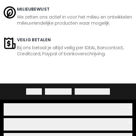
MILIEUBEWUST
We zetten ons actief in voor het milieu en ontwikkelen
milieuvriendelijke producten waar mogelijk.
VEILIG BETALEN
Bij ons betaal je altijd veilig per iDEAL, Bancontact,
Creditcard, Paypal of bankoverschrijving.
Colofon
·
Privacybeleid
·
Herroepingsrecht
Hulp
Contact
Service
Over ons
Cadeaubonnen