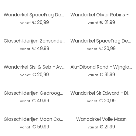
Wandcirkel SpaceFrog Designs - Blauw & Goud Abstract
Wandcirkel Oliver Robins - Animals and Palm Trees
€ 20,99
€ 21,99
vanaf
vanaf
Glasschilderijen Zonsondergang - Rond
Wandcirkel SpaceFrog Designs - Walvissen
€ 49,99
€ 20,99
vanaf
vanaf
Wandcirkel Sisi & Seb - Avond aan Zee
Alu-Dibond Rond - Wijnglazen
€ 20,99
€ 31,99
vanaf
vanaf
Glasschilderijen Gedroogde bloemen - Elegantie van vergankelijkheid - Boomkroon - Rond
Wandcirkel Sir Edward - Blauwe Weide
€ 49,99
€ 20,99
vanaf
vanaf
Glasschilderijen Maan Compleet - Rond
Wandcirkel Volle Maan
€ 59,99
€ 21,99
vanaf
vanaf