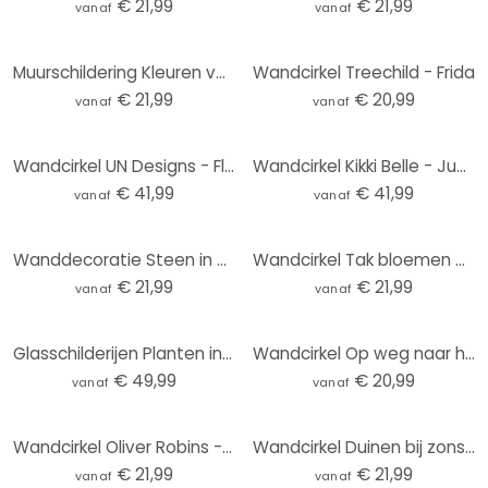
€ 21,99
€ 21,99
vanaf
vanaf
Muurschildering Kleuren van de Aarde - Fedrau - Rond - Alu-Dibond
Wandcirkel Treechild - Frida
€ 21,99
€ 20,99
vanaf
vanaf
Wandcirkel UN Designs - Fleur de Paris
Wandcirkel Kikki Belle - Jungle Jive
€ 41,99
€ 41,99
vanaf
vanaf
Wanddecoratie Steen in Zand 2 - Alu-Dibond Rond
Wandcirkel Tak bloemen op vintage goud - Paksoylu
€ 21,99
€ 21,99
vanaf
vanaf
Glasschilderijen Planten in de nacht - Jaszke - Rond
Wandcirkel Op weg naar het Strand
€ 49,99
€ 20,99
vanaf
vanaf
Wandcirkel Oliver Robins - Kleurrijke boerderij met dieren
Wandcirkel Duinen bij zonsondergang
€ 21,99
€ 21,99
vanaf
vanaf