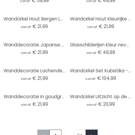
€ 59,99
€ 49,99
vanaf
vanaf
Wandcirkel Hout Bergen Land Rivier - SpaceFrog Designs
Wandcirkel Hout Kleurrijke lenteweide - SpaceFrog Designs
€ 21,99
€ 21,99
vanaf
vanaf
Wanddecoratie Japanse tempel bij zonsopgang - Roze - Alu-Dibond Rond
Glasschilderijen Kleur nevel abstract - Fedrau - Rond
€ 21,99
€ 49,99
vanaf
vanaf
Wanddecoratie Lachende vrouw met oranje bloemen - Hülya - Aluminium dibond - Rond
Wandcirkel Set Kubistika - Warm Sunset (3-delig)
€ 21,99
€ 104,99
vanaf
vanaf
Wanddecoratie in goudgroen - Schmucker - Alu-Dibond rond
Wandcirkel Uitzicht op de Baltische Zee
€ 21,99
€ 20,99
vanaf
vanaf