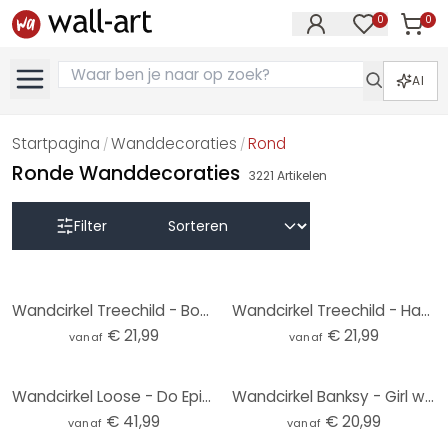
0
0
Artike
Artikelen in 
AI
Startpagina
Wanddecoraties
Rond
/
/
Ronde Wanddecoraties
3221
Artikelen
Filter
Wandcirkel Treechild - Bouquet of Flowers
Wandcirkel Treechild - Happy People
€ 21,99
€ 21,99
vanaf
vanaf
Wandcirkel Loose - Do Epic Shit
Wandcirkel Banksy - Girl with the Red Balloon
€ 41,99
€ 20,99
vanaf
vanaf