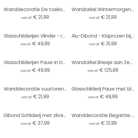
Wanddecoratie De toekomst is vrouwelijk - Grace Digital Art - Alu-Dibond Rond
Wandcirkel Wintermorgen in perzikkleur - Kubistika
€ 21,99
€ 21,99
vanaf
vanaf
Glasschilderijen Vlinder - rond
Alu-Dibond - Klaprozen bij zonsondergang - rond
€ 49,99
€ 31,99
vanaf
vanaf
Glasschilderijen Pauw in tropische tuin op mozaïek - Bloemdecor - Rond
Wandcirkel Briesje aan Zee (3-delig)
€ 49,99
€ 125,99
vanaf
vanaf
Wanddecoratie vuurtoren aan de kust van Sylt - Eisenmann - Alu-Dibond rond
Glasschilderij Pauw met bloemen - Haase
€ 21,99
€ 49,99
vanaf
vanaf
Dibond Schilderij met zilver effect Volle Maan
Wanddecoratie Elegantie van de Oceaan - Gouden stromen - Alpenglow Workshop - Alu-Dibond Rond
€ 37,99
€ 21,99
vanaf
vanaf