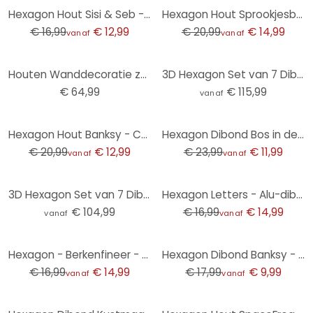
-24%
-29%
Hexagon Hout Sisi & Seb - Baby Lion
Hexagon Hout Sprookjesbos - Kiciak
€ 16,99
€ 12,99
€ 20,99
€ 14,99
vanaf
vanaf
Houten Wanddecoratie zeskant strandduinen aan zee set (3 stuks)
3D Hexagon Set van 7 Dibond - Silver Gold
€ 64,99
€ 115,99
vanaf
-38%
-50%
Hexagon Hout Banksy - Coloured Rain
Hexagon Dibond Bos in de ochtendmist - Maier
€ 20,99
€ 12,99
€ 23,99
€ 11,99
vanaf
vanaf
-12%
3D Hexagon Set van 7 Dibond - Golden Struggle
Hexagon Letters - Alu-dibond zilvereffect wit
€ 104,99
€ 16,99
€ 14,99
vanaf
vanaf
-12%
-44%
Hexagon - Berkenfineer - Delgado - Veldbloemen
Hexagon Dibond Banksy - Pulp Fiction
€ 16,99
€ 14,99
€ 17,99
€ 9,99
vanaf
vanaf
-44%
-21%