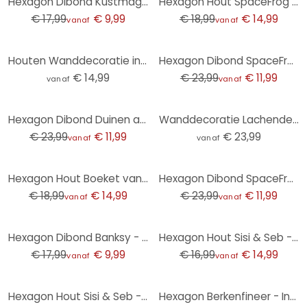
Hexagon Dibond Kustmagie langs wilde duinen
Hexagon Hout SpaceFrog Designs - Rust in de Ochtend
€ 17,99
€ 9,99
€ 18,99
€ 14,99
vanaf
vanaf
-50%
Houten Wanddecoratie in turkoois goud - Bloomery Decor
Hexagon Dibond SpaceFrog Designs - Rust in de Ochtend
€ 14,99
€ 23,99
€ 11,99
vanaf
vanaf
-50%
Hexagon Dibond Duinen aan de Nederlandse kust - Zwart
Wanddecoratie Lachende vrouw met oranje bloemen - Hülya - Alu-Dibond
€ 23,99
€ 11,99
€ 23,99
vanaf
vanaf
-21%
-50%
Hexagon Hout Boeket van gedroogde bloemen - Treechild
Hexagon Dibond SpaceFrog Designs - Connected
€ 18,99
€ 14,99
€ 23,99
€ 11,99
vanaf
vanaf
-44%
-12%
Hexagon Dibond Banksy - Achieve Greatness
Hexagon Hout Sisi & Seb - Baby Elephant
€ 17,99
€ 9,99
€ 16,99
€ 14,99
vanaf
vanaf
-12%
Hexagon Hout Sisi & Seb - Roze Kaketoe
Hexagon Berkenfineer - Inhale, Exhale, Breathe