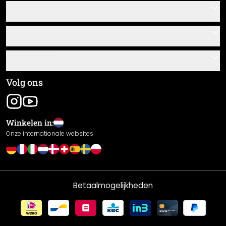
Hulp
Contact
Service
Over ons
Cadeaubonnen
Informatie
Veelgestelde vragen
Plak- en montagehandleidingen
Algemene voorwaarden
Volg ons
Materiaaloverzicht
Colofon
Nieuwsbrief aanmelden
Verzending en betaling
Winkelen in:
Zending volgen
Retourneren
Onze internationale websites
Herroepingsrecht
Privacybeleid
Garantie
Betaalmogelijkheden
Prestatieverklaring / CE-markering
Cookie-instellingen