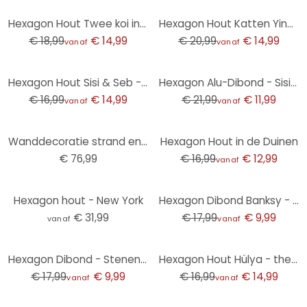
-21%
-29%
Hexagon Hout Twee koi in een vijver - SpaceFrog Designs
Hexagon Hout Katten Ying & Yang - Tunaboylu
€ 18,99
€ 14,99
€ 20,99
€ 14,99
vanaf
vanaf
-12%
-45%
Hexagon Hout Sisi & Seb - Hertje
Hexagon Alu-Dibond - Sisi & Seb - Konijntje
€ 16,99
€ 14,99
€ 21,99
€ 11,99
vanaf
vanaf
-24%
Wanddecoratie strand en zee (3 stuks) - aluminium dibond
Hexagon Hout in de Duinen
€ 76,99
€ 16,99
€ 12,99
vanaf
-44%
Hexagon hout - New York
Hexagon Dibond Banksy - Olympics
€ 31,99
€ 17,99
€ 9,99
vanaf
vanaf
-44%
-12%
Hexagon Dibond - Stenen aan Zee
Hexagon Hout Hülya - the Red Apple
€ 17,99
€ 9,99
€ 16,99
€ 14,99
vanaf
vanaf