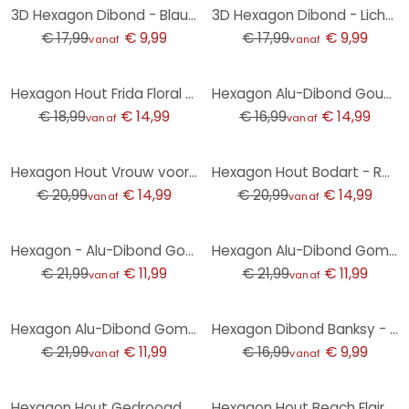
-44%
-44%
3D Hexagon Dibond - Blauw
3D Hexagon Dibond - Lichtblauw
€ 17,99
€ 9,99
€ 17,99
€ 9,99
vanaf
vanaf
-21%
-12%
Hexagon Hout Frida Floral Studio - Flower Coffee
Hexagon Alu-Dibond Goud Decoratieletters - Jungle
€ 18,99
€ 14,99
€ 16,99
€ 14,99
vanaf
vanaf
-29%
-29%
Hexagon Hout Vrouw voor regenboog achtergrond - Taudalpoi
Hexagon Hout Bodart - Retro Landschap
€ 20,99
€ 14,99
€ 20,99
€ 14,99
vanaf
vanaf
-45%
-45%
Hexagon - Alu-Dibond Gomes - Darth Vader
Hexagon Alu-Dibond Gomes - the Hulk
€ 21,99
€ 11,99
€ 21,99
€ 11,99
vanaf
vanaf
-45%
-41%
Hexagon Alu-Dibond Gomes - Iron Man
Hexagon Dibond Banksy - Girl with the red balloon
€ 21,99
€ 11,99
€ 16,99
€ 9,99
vanaf
vanaf
-29%
Hexagon Hout Gedroogde lampionbloemen - Disher
Hexagon Hout Beach Flair (3-delig)