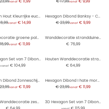
23,99
€ 11,99
€ 17,99
€ 9,99
vanaf
vanaf
-58%
Hexagon Hout Kleurrijke eucalyptusbladeren - Sisi & Seb
Hexagon Dibond Banksy - Coloured Rain
18,99
€ 14,99
€ 23,99
€ 9,99
vanaf
vanaf
Wanddecoratie groene palmbladeren - Alu-Dibond
Wanddecoratie strandduinen aan zee (3 stuks) - aluminium dibond
18,99
€ 11,99
€ 76,99
vanaf
3D Hexagon Set van 7 Dibond - Groen
Houten Wanddecoratie strand en zee set (3 stuks)
€ 104,99
€ 64,99
vanaf
-50%
Hexagon Dibond Zonneschijn in het berkenbos - Kado
Hexagon Dibond I hate morning people - Magnusson
23,99
€ 11,99
€ 23,99
€ 11,99
vanaf
vanaf
Houten Wanddecoratie zeskant strandduinen aan zee set (3 stuks)
3D Hexagon Set van 7 Dibond - Silver Gold
€ 64,99
€ 115,99
vanaf