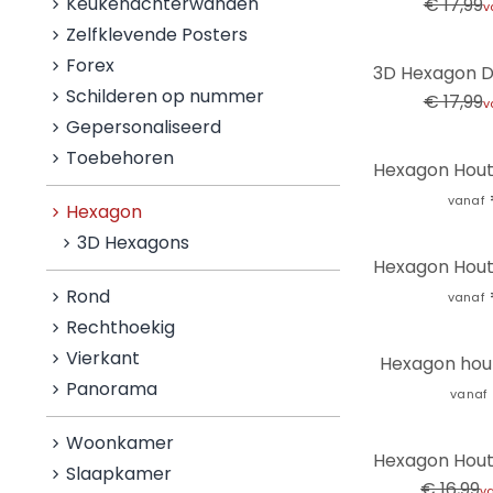
Keukenachterwanden
€ 17,99
v
Zelfklevende Posters
-44%
Forex
Schilderen op nummer
€ 17,99
v
Gepersonaliseerd
Toebehoren
vanaf
Hexagon
3D Hexagons
Rond
vanaf
Rechthoekig
Vierkant
Hexagon hout
Panorama
vanaf
Woonkamer
-24%
Slaapkamer
€ 16,99
v