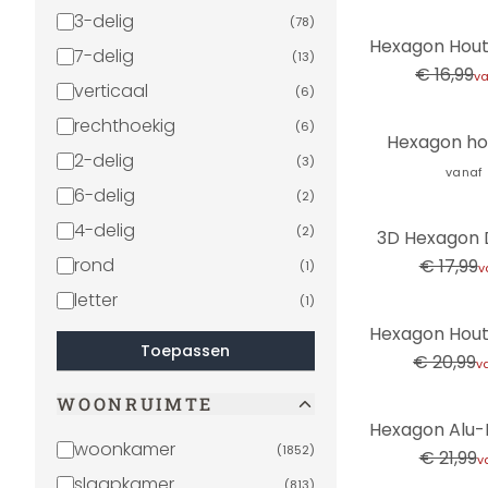
3-delig
(
78
)
-12%
7-delig
(
13
)
€ 16,99
v
verticaal
(
6
)
rechthoekig
(
6
)
Hexagon ho
2-delig
(
3
)
vanaf
6-delig
(
2
)
-44%
4-delig
(
2
)
3D Hexagon 
rond
€ 17,99
(
1
)
v
letter
(
1
)
-29%
Toepassen
€ 20,99
v
WOONRUIMTE
-45%
woonkamer
(
1852
)
€ 21,99
v
slaapkamer
(
813
)