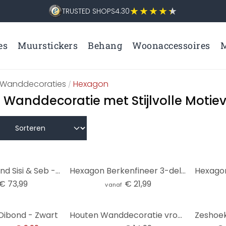
TRUSTED SHOPS
4.30
es
Muurstickers
Behang
Woonaccessoires
M
Wanddecoraties
Hexagon
/
Wanddecoratie met Stijlvolle Motie
Hexagon Dibond Sisi & Seb - Summer Dreams (3-delig)
Hexagon Berkenfineer 3-delige set
€ 73,99
€ 21,99
vanaf
-50%
Dibond - Zwart
Houten Wanddecoratie vrouw met oranje deken - Müller