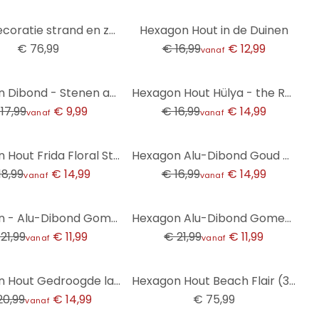
-24%
Wanddecoratie strand en zee (3 stuks) - aluminium dibond
Hexagon Hout in de Duinen
€ 76,99
€ 16,99
€ 12,99
vanaf
-12%
Hexagon Dibond - Stenen aan Zee
Hexagon Hout Hülya - the Red Apple
17,99
€ 9,99
€ 16,99
€ 14,99
vanaf
vanaf
-12%
Hexagon Hout Frida Floral Studio - Flower Coffee
Hexagon Alu-Dibond Goud Decoratieletters - Jungle
18,99
€ 14,99
€ 16,99
€ 14,99
vanaf
vanaf
-45%
Hexagon - Alu-Dibond Gomes - Darth Vader
Hexagon Alu-Dibond Gomes - the Hulk
21,99
€ 11,99
€ 21,99
€ 11,99
vanaf
vanaf
Hexagon Hout Gedroogde lampionbloemen - Disher
Hexagon Hout Beach Flair (3-delig)
20,99
€ 14,99
€ 75,99
vanaf