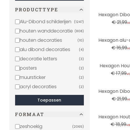
PRODUCTTYPE
-45%
Alu-Dibond schilderijen
€ 21,99
(
1247
)
v
houten wanddecoratie
(
808
)
-29%
houten decoraties
(
10
)
€ 16,99
v
alu dibond decoraties
(
4
)
decoratie letters
(
3
)
-28%
Hexagon Hout
posters
(
2
)
€ 17,99
v
muursticker
(
2
)
acryl decoraties
(
2
)
-45%
€ 21,99
v
Toepassen
FORMAAT
-21%
€ 18,99
v
zeshoekig
(
2065
)