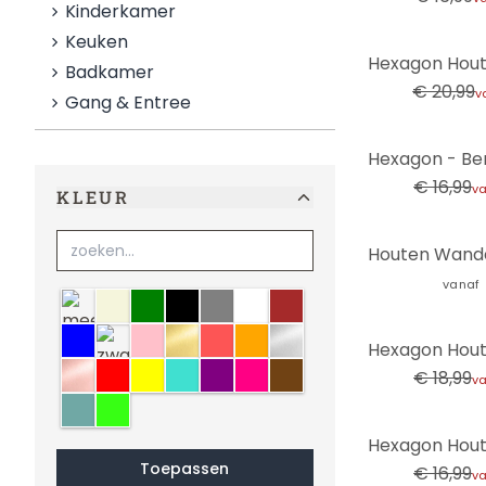
Kinderkamer
Keuken
-38%
Badkamer
€ 20,99
v
Gang & Entree
-12%
€ 16,99
v
KLEUR
vanaf
meerkleurig
Beige
groen
zwart
grijs
wit
bruin
blauw
zwart-wit
lichtroze
goud
crème
oranje
zilver
-21%
koper
rood
geel
turquoise
paars
roze
Sepia
€ 18,99
v
Mint
neon
-12%
Toepassen
€ 16,99
v