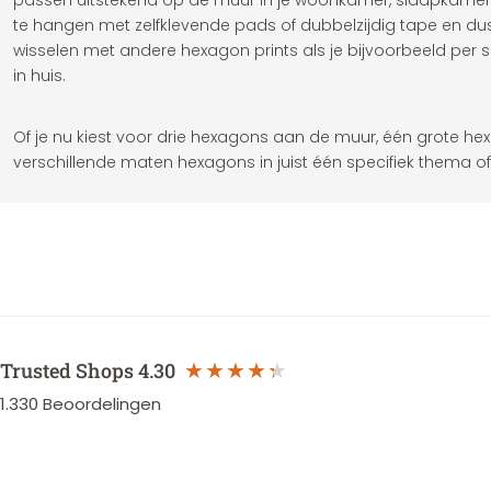
passen uitstekend op de muur in je woonkamer, slaapkamer
te hangen met zelfklevende pads of dubbelzijdig tape en du
wisselen met andere hexagon prints als je bijvoorbeeld per s
in huis.
Of je nu kiest voor drie hexagons aan de muur, één grote h
verschillende maten hexagons in juist één specifiek thema of
Trusted Shops
4.30
1.330
Beoordelingen