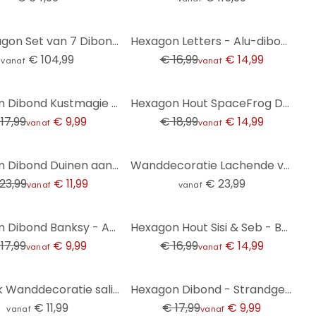
-12%
3D Hexagon Set van 7 Dibond - Golden Struggle
Hexagon Letters - Alu-dibond zilvereffect wit
€ 104,99
€ 16,99
€ 14,99
vanaf
vanaf
-21%
Hexagon Dibond Kustmagie langs wilde duinen
Hexagon Hout SpaceFrog Designs - Rust in de Ochtend
17,99
€ 9,99
€ 18,99
€ 14,99
vanaf
vanaf
Hexagon Dibond Duinen aan de Nederlandse kust - Zwart
Wanddecoratie Lachende vrouw met oranje bloemen - Hülya - Alu-Dibond
23,99
€ 11,99
€ 23,99
vanaf
vanaf
-12%
Hexagon Dibond Banksy - Achieve Greatness
Hexagon Hout Sisi & Seb - Baby Elephant
17,99
€ 9,99
€ 16,99
€ 14,99
vanaf
vanaf
-44%
Zeshoek Wanddecoratie saliegroen mistlicht - Schmucker - Aluminium Dibond
Hexagon Dibond - Strandgeluk
€ 11,99
€ 17,99
€ 9,99
vanaf
vanaf