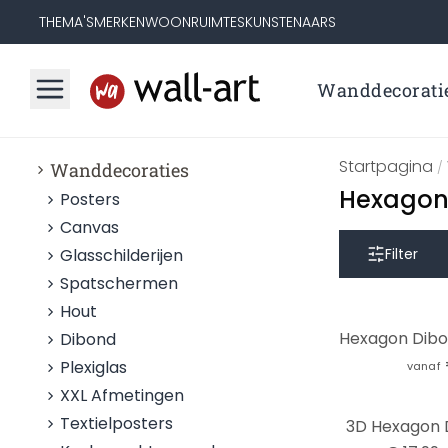
THEMA'S
MERKEN
WOONRUIMTES
KUNSTENAARS
Wanddecorati
Startpagina
Wanddecoraties
/
Hexagon 
Posters
Canvas
Glasschilderijen
Filter
Spatschermen
Hout
Dibond
Plexiglas
vanaf
XXL Afmetingen
-44%
Textielposters
3D Hexagon 