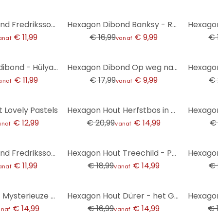
-41%
-13%
Hexagon Dibond Fredriksson - Ocean Stones
Hexagon Dibond Banksy - Real Hero
€ 11,99
€ 16,99
€ 9,99
€ 
anaf
vanaf
-44%
-50%
Hexagon alu-dibond - Hülya - Losing Memories
Hexagon Dibond Op weg naar het Strand
€ 11,99
€ 17,99
€ 9,99
€ 
anaf
vanaf
-29%
-41%
 Lovely Pastels
Hexagon Hout Herfstbos in de mist - Ioricon
€ 12,99
€ 20,99
€ 14,99
€ 
anaf
vanaf
-21%
-50%
Hexagon Dibond Fredriksson - Bonte Peren
Hexagon Hout Treechild - Pastelkleurige grassen
€ 11,99
€ 18,99
€ 14,99
€ 
anaf
vanaf
-12%
-21%
Hexagon Hout Mysterieuze mist in het bos - SpaceFrog Designs
Hexagon Hout Dürer - het Grote Gazon
€ 14,99
€ 16,99
€ 14,99
€ 
anaf
vanaf