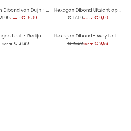
-44%
Hexagon Dibond van Duijn - Eekhoorntje met Noot
Hexagon Dibond Uitzicht op de Baltische Zee
21,99
€ 16,99
€ 17,99
€ 9,99
vanaf
vanaf
-41%
gon hout - Berlijn
Hexagon Dibond - Way to the Beach
€ 31,99
€ 16,99
€ 9,99
vanaf
vanaf