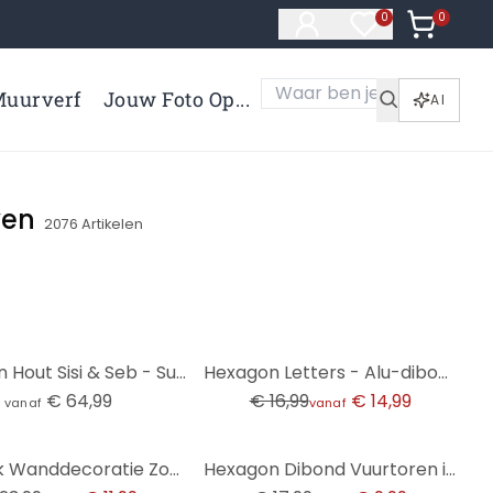
0
Artikelen 
0
Artikelen in verl
uurverf
Jouw Foto Op...
AI
ven
2076
Artikelen
-12%
Hexagon Hout Sisi & Seb - Summer Dreams (3-delig)
Hexagon Letters - Alu-dibond met koper effect
€ 64,99
€ 16,99
€ 14,99
vanaf
vanaf
-44%
Zeshoek Wanddecoratie Zonsondergang over strand en zee - Sisi & Seb - Alu-Dibond
Hexagon Dibond Vuurtoren in het duingras