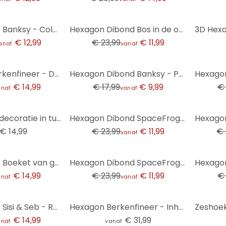
-50%
Hexagon Hout Banksy - Coloured Rain
Hexagon Dibond Bos in de ochtendmist - Maier
€ 12,99
€ 23,99
€ 11,99
anaf
vanaf
-44%
-44%
Hexagon - Berkenfineer - Delgado - Veldbloemen
Hexagon Dibond Banksy - Pulp Fiction
€ 14,99
€ 17,99
€ 9,99
€ 
anaf
vanaf
-50%
-50%
Houten Wanddecoratie in turkoois goud - Bloomery Decor
Hexagon Dibond SpaceFrog Designs - Rust in de Ochtend
€ 14,99
€ 23,99
€ 11,99
€ 
vanaf
-50%
-44%
Hexagon Hout Boeket van gedroogde bloemen - Treechild
Hexagon Dibond SpaceFrog Designs - Connected
€ 14,99
€ 23,99
€ 11,99
€ 
anaf
vanaf
Hexagon Hout Sisi & Seb - Roze Kaketoe
Hexagon Berkenfineer - Inhale, Exhale, Breathe
€ 14,99
€ 31,99
anaf
vanaf