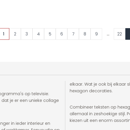
...
1
2
3
4
5
6
7
8
9
22
elkaar. Wat je ook bij elkaar
hexagon decoraties.
rogramma's op televisie:
dat je er een unieke collage
Combineer teksten op hexago
allemaal in zeshoekige stijl. P
kiezen uit een enorm assorti
er in ieder interieur en