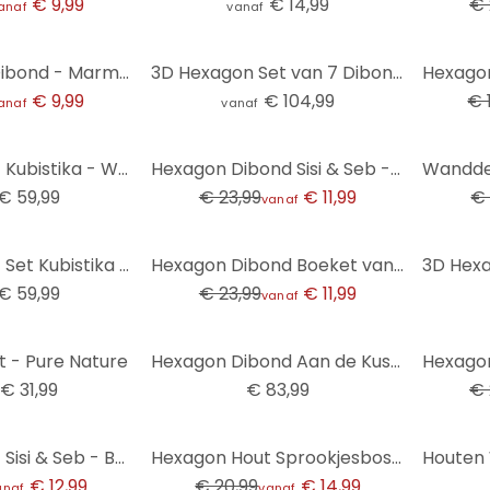
€ 9,99
€ 14,99
€ 
anaf
vanaf
-21%
3D Hexagon Dibond - Marmer 06
3D Hexagon Set van 7 Dibond - Bruin
€ 9,99
€ 104,99
€ 
anaf
vanaf
-50%
-37%
Hexagon Hout Kubistika - Warm Sunset (3-delig)
Hexagon Dibond Sisi & Seb - Avond aan Zee
€ 59,99
€ 23,99
€ 11,99
€ 
vanaf
-50%
Hexagon Hout Set Kubistika - Warme zonsondergang in perzikkleuren (3 stuks)
Hexagon Dibond Boeket van gedroogde bloemen - Treechild
€ 59,99
€ 23,99
€ 11,99
vanaf
-50%
 - Pure Nature
Hexagon Dibond Aan de Kust (3-delig)
€ 31,99
€ 83,99
€ 
-29%
Hexagon Hout Sisi & Seb - Baby Lion
Hexagon Hout Sprookjesbos - Kiciak
€ 12,99
€ 20,99
€ 14,99
anaf
vanaf