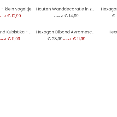
-23%
- klein vogeltje
Houten Wanddecoratie in zeshoek met wilde bloemen in beige krijtlook - Bloomery Decor
€ 12,99
€ 14,99
€ 
anaf
vanaf
-59%
Hexagon Dibond Kubistika - High in the Sky
Hexagon Dibond Avramescu - Uil
Hexa
€ 11,99
€ 28,99
€ 11,99
anaf
vanaf