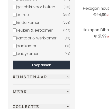
-13%
geschikt voor buiten
(
381
)
Hexagon hout 
entree
€ 14,99
(
232
)
v
kinderkamer
(
205
)
-45%
keuken & eetkamer
(
104
)
€ 21,99
v
kantoor & werkkamer
(
95
)
badkamer
(
91
)
babykamer
(
49
)
Toepassen
KUNSTENAAR
MERK
COLLECTIE