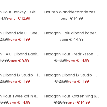
Hexagon Hout Banksy - Girl with the red balloon
Houten Wanddecoratie zeshoekige abstracte halve cirkels in zacht beige - Bloomery Decor
14,99
€ 12,99
€ 14,99
vanaf
vanaf
Hexagon Dibond Mielu - Sneaker
Hexagon - alu dibond kopereffect (set van 3)
23,99
€ 11,99
€ 44,99
vanaf
vanaf
-12%
Hexagon - Alu-Dibond Banksy - Flower Thrower
Hexagon Hout Fredriksson - Bonte Peren
16,99
€ 9,99
€ 16,99
€ 14,99
vanaf
vanaf
-50%
Hexagon Dibond 1X Studio - in de Duinen
Hexagon Dibond 1X Studio - Duinen
23,99
€ 11,99
€ 23,99
€ 11,99
vanaf
vanaf
-29%
Hexagon Hout Twee koi in een vijver - SpaceFrog Designs
Hexagon Hout Katten Ying & Yang - Tunaboylu
18,99
€ 14,99
€ 20,99
€ 14,99
vanaf
vanaf