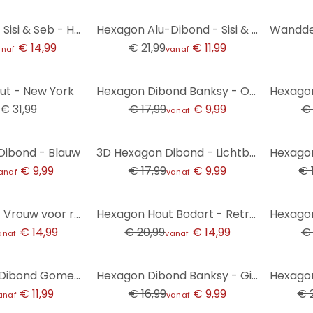
-45%
Hexagon Hout Sisi & Seb - Hertje
Hexagon Alu-Dibond - Sisi & Seb - Konijntje
€ 14,99
€ 21,99
€ 11,99
anaf
vanaf
-44%
-44%
ut - New York
Hexagon Dibond Banksy - Olympics
€ 31,99
€ 17,99
€ 9,99
€ 
vanaf
-44%
-21%
Dibond - Blauw
3D Hexagon Dibond - Lichtblauw
€ 9,99
€ 17,99
€ 9,99
€ 
anaf
vanaf
-29%
-45%
Hexagon Hout Vrouw voor regenboog achtergrond - Taudalpoi
Hexagon Hout Bodart - Retro Landschap
€ 14,99
€ 20,99
€ 14,99
€ 
anaf
vanaf
-41%
-29%
Hexagon Alu-Dibond Gomes - Iron Man
Hexagon Dibond Banksy - Girl with the red balloon
€ 11,99
€ 16,99
€ 9,99
€ 
anaf
vanaf