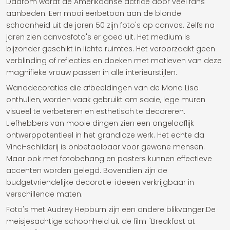
Daarom wordt de Amerikaanse actrice door veel fans
aanbeden. Een mooi eerbetoon aan de blonde
schoonheid uit de jaren 50 zijn foto's op canvas. Zelfs na
jaren zien canvasfoto's er goed uit. Het medium is
bijzonder geschikt in lichte ruimtes. Het veroorzaakt geen
verblinding of reflecties en doeken met motieven van deze
magnifieke vrouw passen in alle interieurstijlen.
Wanddecoraties die afbeeldingen van de Mona Lisa
onthullen, worden vaak gebruikt om saaie, lege muren
visueel te verbeteren en esthetisch te decoreren.
Liefhebbers van mooie dingen zien een ongelooflijk
ontwerppotentieel in het grandioze werk. Het echte da
Vinci-schilderij is onbetaalbaar voor gewone mensen.
Maar ook met fotobehang en posters kunnen effectieve
accenten worden gelegd. Bovendien zijn de
budgetvriendelijke decoratie-ideeën verkrijgbaar in
verschillende maten.
Foto's met Audrey Hepburn zijn een andere blikvanger.De
meisjesachtige schoonheid uit de film "Breakfast at