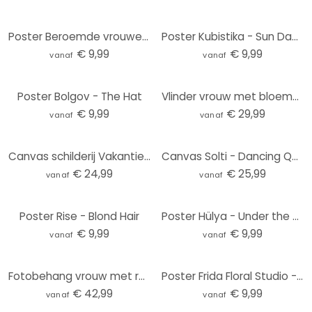
Poster Beroemde vrouwen in de kunst - Tohmé
Poster Kubistika - Sun Dance
€ 9,99
€ 9,99
vanaf
vanaf
Poster Bolgov - The Hat
Vlinder vrouw met bloemenkrans Fotobehang - Hülya - Rond - zelfklevend/niet-geweven
€ 9,99
€ 29,99
vanaf
vanaf
Canvas schilderij Vakantie op het balkon - Tomljanovic
Canvas Solti - Dancing Queen
€ 24,99
€ 25,99
vanaf
vanaf
Poster Rise - Blond Hair
Poster Hülya - Under the stars
€ 9,99
€ 9,99
vanaf
vanaf
Fotobehang vrouw met retro klaproos bloemen - Hülya
Poster Frida Floral Studio - Vrouwensilhouet met Lelies
€ 42,99
€ 9,99
vanaf
vanaf