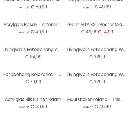
€ 59,99
€ 49,99
vanaf
vanaf
-70%
Acrylglas Besari - Artemis Daughter of Zeus
Giant Art® XXL-Poster Midnight Rose - 115x175 cm
€ 49,99
€ 49,99
€ 14,99
vanaf
Livingwalls Fotobehang ARTist Lady
Livingwalls Fotobehang Walls by Patel 2 akari 1
€ 151,99
€ 329,11
Fotobehang Belokonov - Striped Beauty
Livingwalls Fotobehang Walls by Patel 2 himari 1
€ 79,99
€ 329,11
Acrylglas Blik uit het Raam
Muursticker Ireland - This City
€ 49,99
€ 49,99
vanaf
vanaf