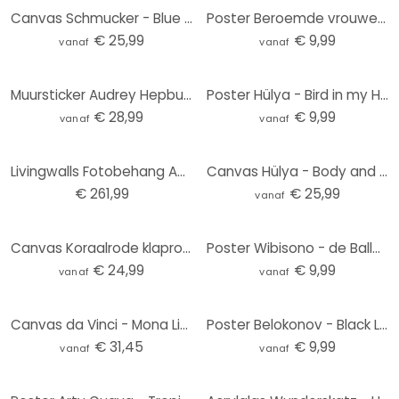
Canvas Schmucker - Blue Room
Poster Beroemde vrouwen uit de literatuur - Tohmé
€ 25,99
€ 9,99
vanaf
vanaf
Muursticker Audrey Hepburn
Poster Hülya - Bird in my Hand
€ 28,99
€ 9,99
vanaf
vanaf
Livingwalls Fotobehang ARTist Audrey
Canvas Hülya - Body and Mind
€ 261,99
€ 25,99
vanaf
Canvas Koraalrode klaprozen - Treechild
Poster Wibisono - de Ballerina
€ 24,99
€ 9,99
vanaf
vanaf
Canvas da Vinci - Mona Lisa
Poster Belokonov - Black Lace
€ 31,45
€ 9,99
vanaf
vanaf