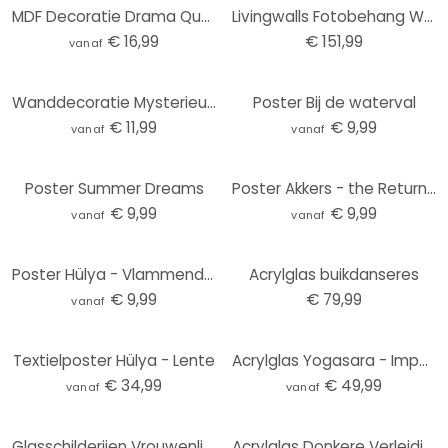
MDF Decoratie Drama Queen
Livingwalls Fotobehang Walls by Patel fresco 2
€ 16,99
€ 151,99
vanaf
Wanddecoratie Mysterieuze vrouw met roos - Hülya - Alu-Dibond
Poster Bij de waterval
€ 11,99
€ 9,99
vanaf
vanaf
Poster Summer Dreams
Poster Akkers - the Return of Bettie Page
€ 9,99
€ 9,99
vanaf
vanaf
Poster Hülya - Vlammend Haar
Acrylglas buikdanseres
€ 9,99
€ 79,99
vanaf
Textielposter Hülya - Lente
Acrylglas Yogasara - Imperious Lady
€ 34,99
€ 49,99
vanaf
vanaf
Glasschilderijen Vrouwenlichaam 1
Acrylglas Donkere Verleiding