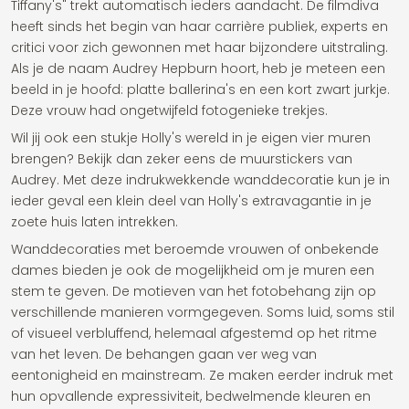
Tiffany's" trekt automatisch ieders aandacht. De filmdiva
heeft sinds het begin van haar carrière publiek, experts en
critici voor zich gewonnen met haar bijzondere uitstraling.
Als je de naam Audrey Hepburn hoort, heb je meteen een
beeld in je hoofd: platte ballerina's en een kort zwart jurkje.
Deze vrouw had ongetwijfeld fotogenieke trekjes.
Wil jij ook een stukje Holly's wereld in je eigen vier muren
brengen? Bekijk dan zeker eens de muurstickers van
Audrey. Met deze indrukwekkende wanddecoratie kun je in
ieder geval een klein deel van Holly's extravagantie in je
zoete huis laten intrekken.
Wanddecoraties met beroemde vrouwen of onbekende
dames bieden je ook de mogelijkheid om je muren een
stem te geven. De motieven van het fotobehang zijn op
verschillende manieren vormgegeven. Soms luid, soms stil
of visueel verbluffend, helemaal afgestemd op het ritme
van het leven. De behangen gaan ver weg van
eentonigheid en mainstream. Ze maken eerder indruk met
hun opvallende expressiviteit, bedwelmende kleuren en