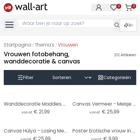
0
0
Artike
Artikelen in 
AI
Startpagina
Thema's
Vrouwen
/
/
Vrouwen fotobehang,
212
Artikelen
wanddecoratie & canvas
Filter
Categorieën
Wanddecoratie Maddies Mood - Jota de jai - aluminium dibond rond
Canvas Vermeer - Meisje met de Parel
€ 21,99
€ 25,99
vanaf
vanaf
Canvas Hülya – Losing Memories
Poster Erotische vrouw in de badkamer - Toniolo
€ 25,99
€ 9,99
vanaf
vanaf