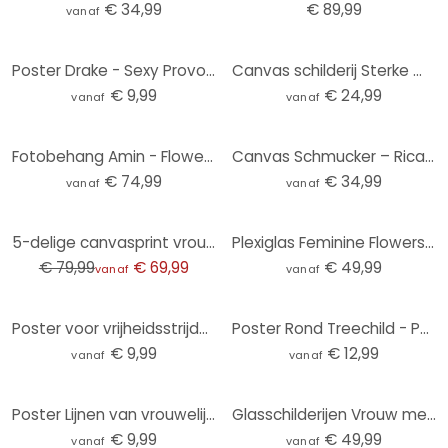
€ 34,99
€ 89,99
vanaf
Poster Drake - Sexy Provocation
Canvas schilderij Sterke moeder met kind - Goed Blauw
€ 9,99
€ 24,99
vanaf
vanaf
Fotobehang Amin - Flowers in her hair
Canvas Schmucker – Ricarda - Panorama
€ 74,99
€ 34,99
vanaf
vanaf
-13%
5-delige canvasprint vrouwelijk naakt beige
Plexiglas Feminine Flowers - Moth
€ 79,99
€ 69,99
€ 49,99
vanaf
vanaf
Poster voor vrijheidsstrijder in Pop Art - Treechild
Poster Rond Treechild - Portret van Frida
€ 9,99
€ 12,99
vanaf
vanaf
Poster Lijnen van vrouwelijkheid - Treechild
Glasschilderijen Vrouw met rode bloemkroon en vogel - Hülya - Rond
€ 9,99
€ 49,99
vanaf
vanaf