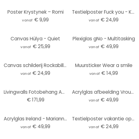
Poster Krystynek – Romi
Textielposter Fuck you - Koffie met sigaret | Feminisme - Oltmanns
€ 9,99
€ 24,99
vanaf
vanaf
Canvas Hülya - Quiet
Plexiglas gNo - Multitasking
€ 25,99
€ 49,99
vanaf
vanaf
Canvas schilderij Rockabilly Girl: Not your girl - Oltmanns
Muursticker Wear a smile
€ 24,99
€ 14,99
vanaf
vanaf
Livingwalls Fotobehang ARTist Acryl Lady
Acrylglas afbeelding Vrouw met zwart gestreepte jurk - Müller
€ 171,99
€ 49,99
vanaf
Acrylglas Ireland - Marianna
Textielposter vakantie op het balkon - Tomljanovic
€ 49,99
€ 24,99
vanaf
vanaf