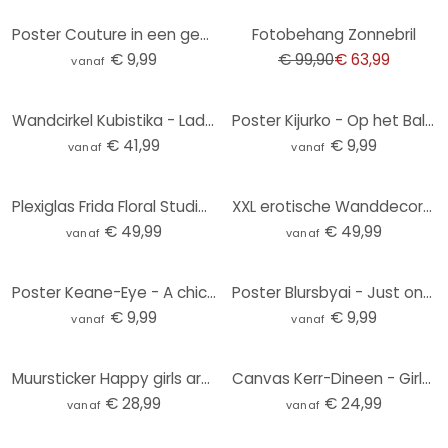
-36%
Poster Couture in een gestreepte look - Treechild
Fotobehang Zonnebril
€ 9,99
€ 99,90
€ 63,99
vanaf
Wandcirkel Kubistika - Lady in Black
Poster Kijurko - Op het Balkon
€ 41,99
€ 9,99
vanaf
vanaf
Plexiglas Frida Floral Studio - Twiggy Surprise
XXL erotische Wanddecoratie
€ 49,99
€ 49,99
vanaf
vanaf
Poster Keane-Eye - A chick, a click and a curl
Poster Blursbyai - Just one more Lipstick
€ 9,99
€ 9,99
vanaf
vanaf
Muursticker Happy girls are the prettiest
Canvas Kerr-Dineen - Girls Girls Girls
€ 28,99
€ 24,99
vanaf
vanaf