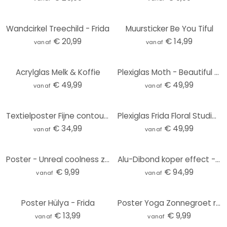
Wandcirkel Treechild - Frida
Muursticker Be You Tiful
€ 20,99
€ 14,99
vanaf
vanaf
Acrylglas Melk & Koffie
Plexiglas Moth - Beautiful Flower Lady
€ 49,99
€ 49,99
vanaf
vanaf
Textielposter Fijne contouren van een vrouw - Lijnkunst - Tunaboylu - Panorama
Plexiglas Frida Floral Studio - Frida Floral
€ 34,99
€ 49,99
vanaf
vanaf
Poster - Unreal coolness zwart wit
Alu-Dibond koper effect - Besari - Artemis
€ 9,99
€ 94,99
vanaf
vanaf
Poster Hülya - Frida
Poster Yoga Zonnegroet roze | roségoud - Manovski
€ 13,99
€ 9,99
vanaf
vanaf