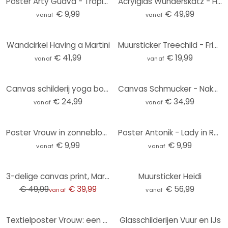
Poster Arty Guava - Tropical Lady
Acrylglas Wunderskatz - Half nude
€ 9,99
€ 49,99
vanaf
vanaf
Wandcirkel Having a Martini
Muursticker Treechild - Frida
€ 41,99
€ 19,99
vanaf
vanaf
Canvas schilderij yoga boom houding in de zon cirkel - Manovski
Canvas Schmucker - Naked Poppy
€ 24,99
€ 34,99
vanaf
vanaf
Poster Vrouw in zonnebloemveld - Goed Blauw
Poster Antonik - Lady in Red
€ 9,99
€ 9,99
vanaf
vanaf
-20%
3-delige canvas print, Marilyn Monroe kleur
Muursticker Heidi
€ 49,99
€ 39,99
€ 56,99
vanaf
vanaf
Textielposter Vrouw: een modern icoon - Müller
Glasschilderijen Vuur en IJs