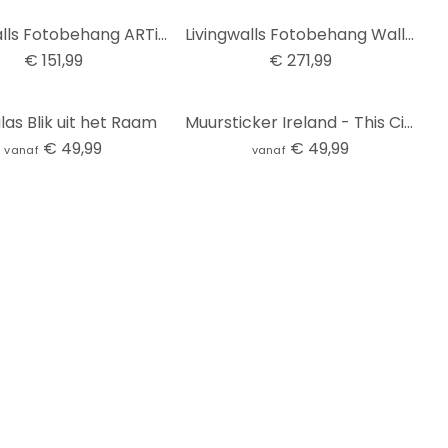
Livingwalls Fotobehang ARTist Lady
Livingwalls Fotobehang Walls by Patel 2 akari 1
€ 151,99
€ 271,99
las Blik uit het Raam
Muursticker Ireland - This City
€ 49,99
€ 49,99
vanaf
vanaf