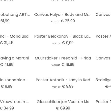
Livingwalls Fotobehang ARTist Audrey
Canvas Hülya - Body and Mind
61,99
€ 25,99
vanaf
nci - Mona Lisa
Poster Belokonov - Black Lace
€ 31,45
€ 9,99
vanaf
aving a Martini
Muursticker Treechild - Frida
€ 41,99
€ 19,99
vanaf
-20%
Poster Vrouw in zonnebloemveld - Goed Blauw
Poster Antonik - Lady in Red
€ 9,99
€ 9,99
€ 
vanaf
Textielposter Vrouw: een modern icoon - Müller
Glasschilderijen Vuur en IJs
€ 34,99
€ 89,99