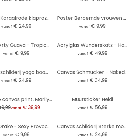
Canvas Koraalrode klaprozen - Treechild
Poster Beroemde vrouwen uit de literatuur - Tohmé
€ 24,99
€ 9,99
vanaf
vanaf
Poster Arty Guava - Tropical Lady
Acrylglas Wunderskatz - Half nude
€ 9,99
€ 49,99
vanaf
vanaf
Canvas schilderij yoga boom houding in de zon cirkel - Manovski
Canvas Schmucker - Naked Poppy
€ 24,99
€ 34,99
vanaf
vanaf
3-delige canvas print, Marilyn Monroe kleur
Muursticker Heidi
49,99
€ 39,99
€ 56,99
vanaf
vanaf
Poster Drake - Sexy Provocation
Canvas schilderij Sterke moeder met kind - Goed Blauw
€ 9,99
€ 24,99
vanaf
vanaf