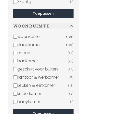
3-delig
(
1
)
Toepassen
WOONRUIMTE
woonkamer
(
196
)
slaapkamer
(
156
)
entree
(
48
)
badkamer
(
25
)
geschikt voor buiten
(
25
)
kantoor & werkkamer
(
17
)
keuken & eetkamer
(
13
)
kinderkamer
(
2
)
babykamer
(
1
)
Toepassen