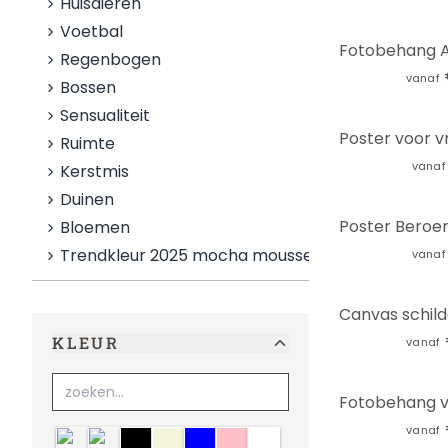
Huisdieren
Voetbal
Regenbogen
vanaf
Bossen
Sensualiteit
Ruimte
vanaf
Kerstmis
Duinen
Bloemen
Trendkleur 2025 mocha mousse
vanaf
KLEUR
vanaf
vanaf
meerkleurig
zwart-wit
zwart
Beige
blauw
lichtroze
wit