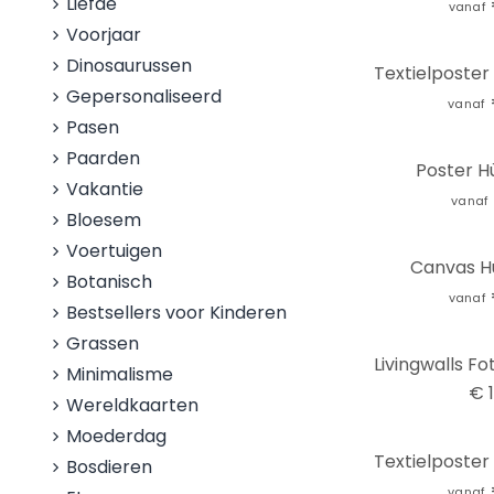
Liefde
vanaf
Voorjaar
Dinosaurussen
Gepersonaliseerd
vanaf
Pasen
Paarden
Poster Hü
Vakantie
vanaf
Bloesem
Voertuigen
Canvas Hü
Botanisch
vanaf
Bestsellers voor Kinderen
Grassen
Minimalisme
€ 1
Wereldkaarten
Moederdag
Bosdieren
vanaf