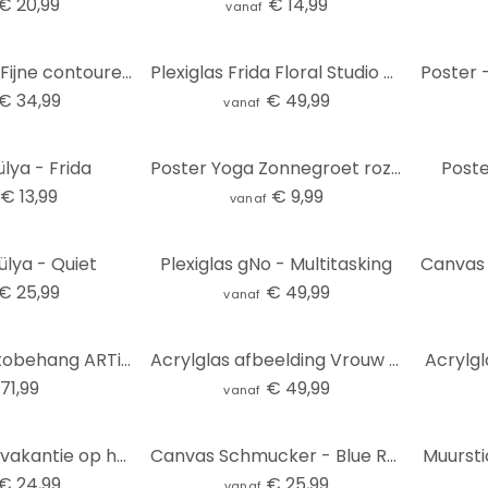
€ 20,99
€ 14,99
vanaf
Textielposter Fijne contouren van een vrouw - Lijnkunst - Tunaboylu - Panorama
Plexiglas Frida Floral Studio - Frida Floral
€ 34,99
€ 49,99
vanaf
lya - Frida
Poster Yoga Zonnegroet roze | roségoud - Manovski
Poste
€ 13,99
€ 9,99
vanaf
lya - Quiet
Plexiglas gNo - Multitasking
€ 25,99
€ 49,99
vanaf
Livingwalls Fotobehang ARTist Acryl Lady
Acrylglas afbeelding Vrouw met zwart gestreepte jurk - Müller
Acrylgl
71,99
€ 49,99
vanaf
Textielposter vakantie op het balkon - Tomljanovic
Canvas Schmucker - Blue Room
Muurst
€ 24,99
€ 25,99
vanaf