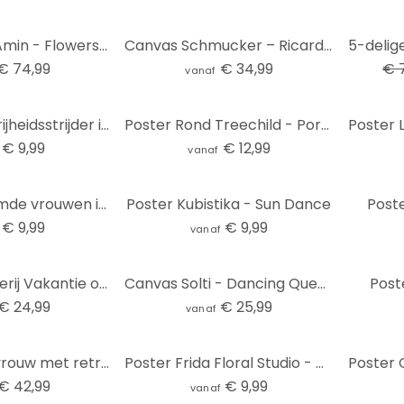
-13%
Fotobehang Amin - Flowers in her hair
Canvas Schmucker – Ricarda - Panorama
€ 74,99
€ 34,99
€ 
vanaf
Poster voor vrijheidsstrijder in Pop Art - Treechild
Poster Rond Treechild - Portret van Frida
€ 9,99
€ 12,99
vanaf
Poster Beroemde vrouwen in de kunst - Tohmé
Poster Kubistika - Sun Dance
Poste
€ 9,99
€ 9,99
vanaf
Canvas schilderij Vakantie op het balkon - Tomljanovic
Canvas Solti - Dancing Queen
Poste
€ 24,99
€ 25,99
vanaf
Fotobehang vrouw met retro klaproos bloemen - Hülya
Poster Frida Floral Studio - Vrouwensilhouet met Lelies
€ 42,99
€ 9,99
vanaf