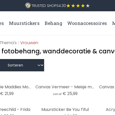
TRUSTED SHOPS
4.30
es
Muurstickers
Behang
Woonaccessoires
M
Thema's
Vrouwen
/
 fotobehang, wanddecoratie & can
Wanddecoratie Maddies Mood - Jota de jai - aluminium dibond rond
Canvas Vermeer - Meisje met de Parel
€ 21,99
€ 25,99
vanaf
eechild - Frida
Muursticker Be You Tiful
Acry