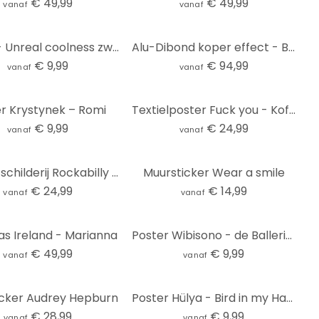
€ 49,99
€ 49,99
vanaf
vanaf
Poster - Unreal coolness zwart wit
Alu-Dibond koper effect - Besari - Artemis
€ 9,99
€ 94,99
vanaf
vanaf
r Krystynek – Romi
Textielposter Fuck you - Koffie met sigaret | Feminisme - Oltmanns
€ 9,99
€ 24,99
vanaf
vanaf
Canvas schilderij Rockabilly Girl: Not your girl - Oltmanns
Muursticker Wear a smile
€ 24,99
€ 14,99
vanaf
vanaf
as Ireland - Marianna
Poster Wibisono - de Ballerina
€ 49,99
€ 9,99
vanaf
vanaf
icker Audrey Hepburn
Poster Hülya - Bird in my Hand
€ 28,99
€ 9,99
vanaf
vanaf