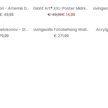
-70%
Acrylglas Besari - Artemis Daughter of Zeus
Giant Art® XXL-Poster Midnight Rose - 115x175 cm
€ 49,99
€ 49,99
€ 14,99
Fotobehang Belokonov - Striped Beauty
Livingwalls Fotobehang Walls by Patel 2 himari 1
Acrylg
79,99
€ 271,99