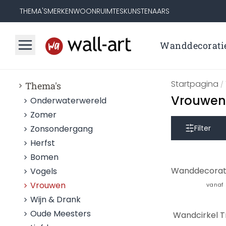
THEMA'S
MERKEN
WOONRUIMTES
KUNSTENAARS
Wanddecorati
Startpagina
Thema's
/
Vrouwen
Onderwaterwereld
Zomer
Zonsondergang
Filter
Herfst
Bomen
Vogels
Vrouwen
vanaf
Wijn & Drank
Oude Meesters
Wandcirkel Tr