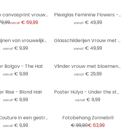
5-delige canvasprint vrouwelijk naakt beige
Plexiglas Feminine Flowers - Moth
79,99
€ 69,99
€ 49,99
vanaf
vanaf
Poster Lijnen van vrouwelijkheid - Treechild
Glasschilderijen Vrouw met rode bloemkroon en vogel - Hülya - Rond
€ 9,99
€ 49,99
vanaf
vanaf
r Bolgov - The Hat
Vlinder vrouw met bloemenkrans Fotobehang - Hülya - Rond - zelfklevend/niet-geweven
€ 9,99
€ 29,99
vanaf
vanaf
r Rise - Blond Hair
Poster Hülya - Under the stars
€ 9,99
€ 9,99
vanaf
vanaf
-36%
Poster Couture in een gestreepte look - Treechild
Fotobehang Zonnebril
€ 9,99
€ 99,90
€ 63,99
vanaf