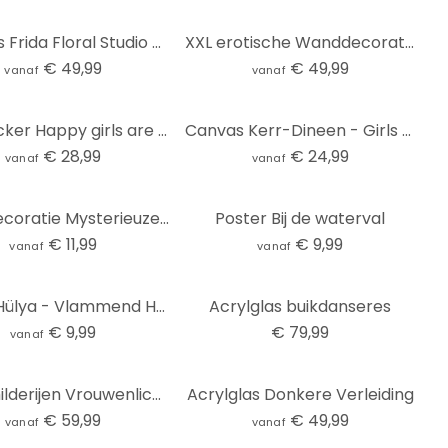
Plexiglas Frida Floral Studio - Twiggy Surprise
XXL erotische Wanddecoratie
€ 49,99
€ 49,99
vanaf
vanaf
Muursticker Happy girls are the prettiest
Canvas Kerr-Dineen - Girls Girls Girls
€ 28,99
€ 24,99
vanaf
vanaf
Wanddecoratie Mysterieuze vrouw met roos - Hülya - Alu-Dibond
Poster Bij de waterval
€ 11,99
€ 9,99
vanaf
vanaf
Poster Hülya - Vlammend Haar
Acrylglas buikdanseres
€ 9,99
€ 79,99
vanaf
Glasschilderijen Vrouwenlichaam 1
Acrylglas Donkere Verleiding
€ 59,99
€ 49,99
vanaf
vanaf