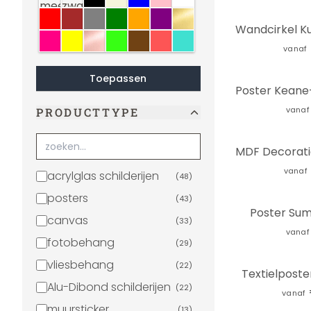
rood
bruin
grijs
groen
oranje
paars
goud
roze
geel
koper
neon
Sepia
crème
turquoise
vanaf
Toepassen
vanaf
PRODUCTTYPE
vanaf
acrylglas schilderijen
(
48
)
posters
(
43
)
Poster Su
canvas
(
33
)
vanaf
fotobehang
(
29
)
vliesbehang
(
22
)
Textielposte
Alu-Dibond schilderijen
(
22
)
vanaf
muursticker
(
13
)