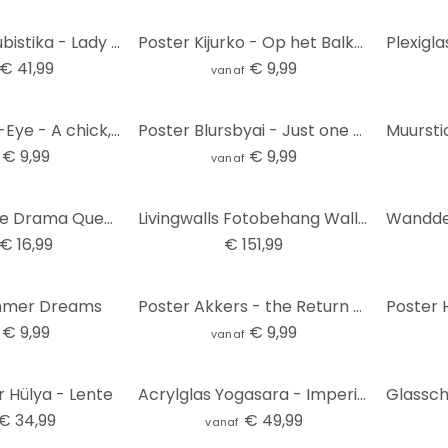
Wandcirkel Kubistika - Lady in Black
Poster Kijurko - Op het Balkon
€ 41,99
€ 9,99
vanaf
Poster Keane-Eye - A chick, a click and a curl
Poster Blursbyai - Just one more Lipstick
€ 9,99
€ 9,99
vanaf
MDF Decoratie Drama Queen
Livingwalls Fotobehang Walls by Patel fresco 2
€ 16,99
€ 151,99
mmer Dreams
Poster Akkers - the Return of Bettie Page
€ 9,99
€ 9,99
vanaf
r Hülya - Lente
Acrylglas Yogasara - Imperious Lady
€ 34,99
€ 49,99
vanaf