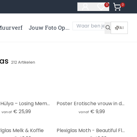
0
Artikelen 
0
Artikelen in verl
uurverf
Jouw Foto Op...
AI
vas
212
Artikelen
Canvas Hülya – Losing Memories
Poster Erotische vrouw in de badkamer - Toniolo
€ 25,99
€ 9,99
vanaf
vanaf
lglas Melk & Koffie
Plexiglas Moth - Beautiful Flower Lady