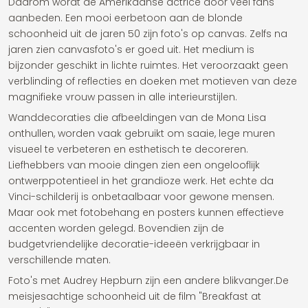
Daarom wordt de Amerikaanse actrice door veel fans
aanbeden. Een mooi eerbetoon aan de blonde
schoonheid uit de jaren 50 zijn foto's op canvas. Zelfs na
jaren zien canvasfoto's er goed uit. Het medium is
bijzonder geschikt in lichte ruimtes. Het veroorzaakt geen
verblinding of reflecties en doeken met motieven van deze
magnifieke vrouw passen in alle interieurstijlen.
Wanddecoraties die afbeeldingen van de Mona Lisa
onthullen, worden vaak gebruikt om saaie, lege muren
visueel te verbeteren en esthetisch te decoreren.
Liefhebbers van mooie dingen zien een ongelooflijk
ontwerppotentieel in het grandioze werk. Het echte da
Vinci-schilderij is onbetaalbaar voor gewone mensen.
Maar ook met fotobehang en posters kunnen effectieve
accenten worden gelegd. Bovendien zijn de
budgetvriendelijke decoratie-ideeën verkrijgbaar in
verschillende maten.
Foto's met Audrey Hepburn zijn een andere blikvanger.De
meisjesachtige schoonheid uit de film "Breakfast at