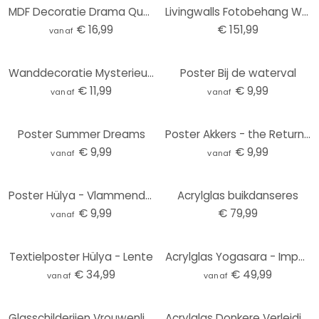
MDF Decoratie Drama Queen
Livingwalls Fotobehang Walls by Patel fresco 2
€ 16,99
€ 151,99
vanaf
Wanddecoratie Mysterieuze vrouw met roos - Hülya - Alu-Dibond
Poster Bij de waterval
€ 11,99
€ 9,99
vanaf
vanaf
Poster Summer Dreams
Poster Akkers - the Return of Bettie Page
€ 9,99
€ 9,99
vanaf
vanaf
Poster Hülya - Vlammend Haar
Acrylglas buikdanseres
€ 9,99
€ 79,99
vanaf
Textielposter Hülya - Lente
Acrylglas Yogasara - Imperious Lady
€ 34,99
€ 49,99
vanaf
vanaf
Glasschilderijen Vrouwenlichaam 1
Acrylglas Donkere Verleiding