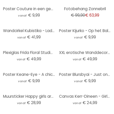
-36%
Poster Couture in een gestreepte look - Treechild
Fotobehang Zonnebril
€ 9,99
€ 99,90
€ 63,99
vanaf
Wandcirkel Kubistika - Lady in Black
Poster Kijurko - Op het Balkon
€ 41,99
€ 9,99
vanaf
vanaf
Plexiglas Frida Floral Studio - Twiggy Surprise
XXL erotische Wanddecoratie
€ 49,99
€ 49,99
vanaf
vanaf
Poster Keane-Eye - A chick, a click and a curl
Poster Blursbyai - Just one more Lipstick
€ 9,99
€ 9,99
vanaf
vanaf
Muursticker Happy girls are the prettiest
Canvas Kerr-Dineen - Girls Girls Girls
€ 28,99
€ 24,99
vanaf
vanaf