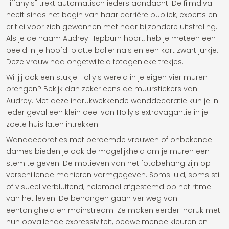
Tiffany's" trekt automatisch ieders aandacht. De filmdiva
heeft sinds het begin van haar carrière publiek, experts en
critici voor zich gewonnen met haar bijzondere uitstraling.
Als je de naam Audrey Hepburn hoort, heb je meteen een
beeld in je hoofd: platte ballerina's en een kort zwart jurkje.
Deze vrouw had ongetwijfeld fotogenieke trekjes.
Wil jij ook een stukje Holly's wereld in je eigen vier muren
brengen? Bekijk dan zeker eens de muurstickers van
Audrey. Met deze indrukwekkende wanddecoratie kun je in
ieder geval een klein deel van Holly's extravagantie in je
zoete huis laten intrekken.
Wanddecoraties met beroemde vrouwen of onbekende
dames bieden je ook de mogelijkheid om je muren een
stem te geven. De motieven van het fotobehang zijn op
verschillende manieren vormgegeven. Soms luid, soms stil
of visueel verbluffend, helemaal afgestemd op het ritme
van het leven. De behangen gaan ver weg van
eentonigheid en mainstream. Ze maken eerder indruk met
hun opvallende expressiviteit, bedwelmende kleuren en