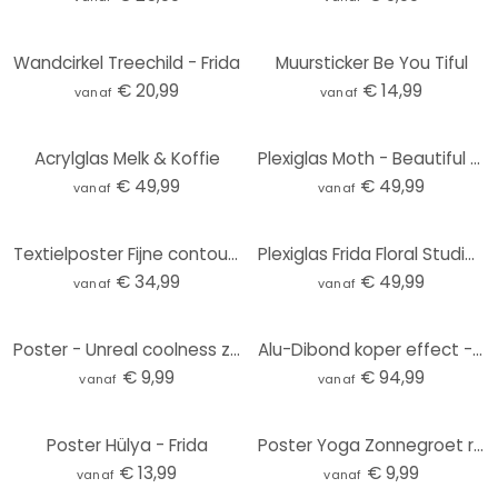
Wandcirkel Treechild - Frida
Muursticker Be You Tiful
€ 20,99
€ 14,99
vanaf
vanaf
Acrylglas Melk & Koffie
Plexiglas Moth - Beautiful Flower Lady
€ 49,99
€ 49,99
vanaf
vanaf
Textielposter Fijne contouren van een vrouw - Lijnkunst - Tunaboylu - Panorama
Plexiglas Frida Floral Studio - Frida Floral
€ 34,99
€ 49,99
vanaf
vanaf
Poster - Unreal coolness zwart wit
Alu-Dibond koper effect - Besari - Artemis
€ 9,99
€ 94,99
vanaf
vanaf
Poster Hülya - Frida
Poster Yoga Zonnegroet roze | roségoud - Manovski
€ 13,99
€ 9,99
vanaf
vanaf