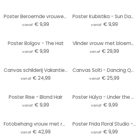
Poster Beroemde vrouwen in de kunst - Tohmé
Poster Kubistika - Sun Dance
€ 9,99
€ 9,99
vanaf
vanaf
Poster Bolgov - The Hat
Vlinder vrouw met bloemenkrans Fotobehang - Hülya - Rond - zelfklevend/niet-geweven
€ 9,99
€ 29,99
vanaf
vanaf
Canvas schilderij Vakantie op het balkon - Tomljanovic
Canvas Solti - Dancing Queen
€ 24,99
€ 25,99
vanaf
vanaf
Poster Rise - Blond Hair
Poster Hülya - Under the stars
€ 9,99
€ 9,99
vanaf
vanaf
Fotobehang vrouw met retro klaproos bloemen - Hülya
Poster Frida Floral Studio - Vrouwensilhouet met Lelies
€ 42,99
€ 9,99
vanaf
vanaf