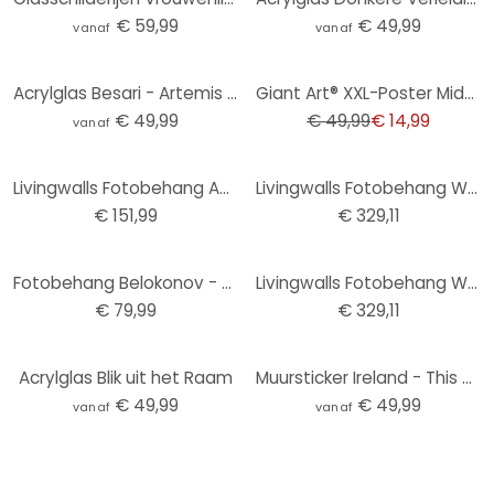
€ 59,99
€ 49,99
vanaf
vanaf
-70%
Acrylglas Besari - Artemis Daughter of Zeus
Giant Art® XXL-Poster Midnight Rose - 115x175 cm
€ 49,99
€ 49,99
€ 14,99
vanaf
Livingwalls Fotobehang ARTist Lady
Livingwalls Fotobehang Walls by Patel 2 akari 1
€ 151,99
€ 329,11
Fotobehang Belokonov - Striped Beauty
Livingwalls Fotobehang Walls by Patel 2 himari 1
€ 79,99
€ 329,11
Acrylglas Blik uit het Raam
Muursticker Ireland - This City
€ 49,99
€ 49,99
vanaf
vanaf