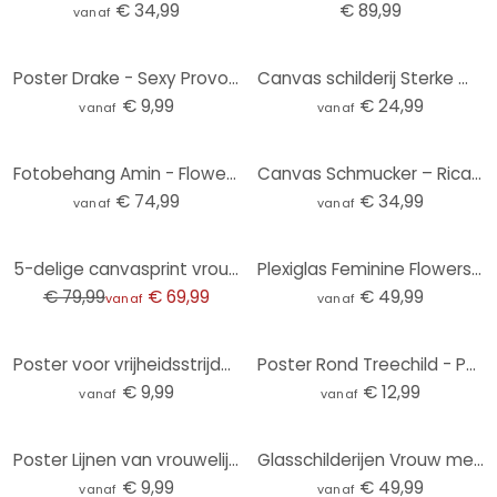
€ 34,99
€ 89,99
vanaf
Poster Drake - Sexy Provocation
Canvas schilderij Sterke moeder met kind - Goed Blauw
€ 9,99
€ 24,99
vanaf
vanaf
Fotobehang Amin - Flowers in her hair
Canvas Schmucker – Ricarda - Panorama
€ 74,99
€ 34,99
vanaf
vanaf
-13%
5-delige canvasprint vrouwelijk naakt beige
Plexiglas Feminine Flowers - Moth
€ 79,99
€ 69,99
€ 49,99
vanaf
vanaf
Poster voor vrijheidsstrijder in Pop Art - Treechild
Poster Rond Treechild - Portret van Frida
€ 9,99
€ 12,99
vanaf
vanaf
Poster Lijnen van vrouwelijkheid - Treechild
Glasschilderijen Vrouw met rode bloemkroon en vogel - Hülya - Rond
€ 9,99
€ 49,99
vanaf
vanaf