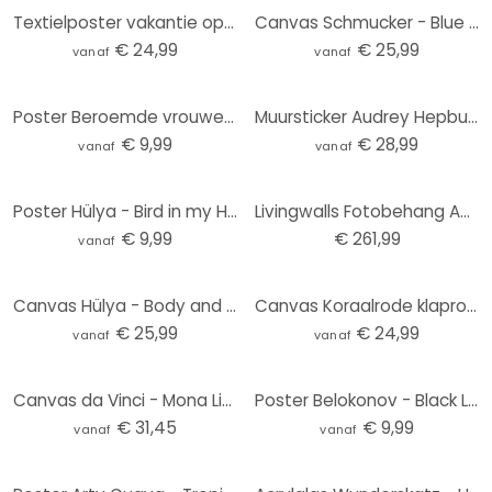
Textielposter vakantie op het balkon - Tomljanovic
Canvas Schmucker - Blue Room
€ 24,99
€ 25,99
vanaf
vanaf
Poster Beroemde vrouwen uit de literatuur - Tohmé
Muursticker Audrey Hepburn
€ 9,99
€ 28,99
vanaf
vanaf
Poster Hülya - Bird in my Hand
Livingwalls Fotobehang ARTist Audrey
€ 9,99
€ 261,99
vanaf
Canvas Hülya - Body and Mind
Canvas Koraalrode klaprozen - Treechild
€ 25,99
€ 24,99
vanaf
vanaf
Canvas da Vinci - Mona Lisa
Poster Belokonov - Black Lace
€ 31,45
€ 9,99
vanaf
vanaf