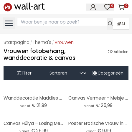
0
0
Artike
Artikelen in 
AI
Startpagina
Thema's
Vrouwen
/
/
Vrouwen fotobehang,
212
Artikelen
wanddecoratie & canvas
Filter
Categorieën
Wanddecoratie Maddies Mood - Jota de jai - aluminium dibond rond
Canvas Vermeer - Meisje met de Parel
€ 21,99
€ 25,99
vanaf
vanaf
Canvas Hülya – Losing Memories
Poster Erotische vrouw in de badkamer - Toniolo
€ 25,99
€ 9,99
vanaf
vanaf