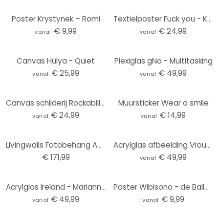
Poster Krystynek – Romi
Textielposter Fuck you - Koffie met sigaret | Feminisme - Oltmanns
€ 9,99
€ 24,99
vanaf
vanaf
Canvas Hülya - Quiet
Plexiglas gNo - Multitasking
€ 25,99
€ 49,99
vanaf
vanaf
Canvas schilderij Rockabilly Girl: Not your girl - Oltmanns
Muursticker Wear a smile
€ 24,99
€ 14,99
vanaf
vanaf
Livingwalls Fotobehang ARTist Acryl Lady
Acrylglas afbeelding Vrouw met zwart gestreepte jurk - Müller
€ 171,99
€ 49,99
vanaf
Acrylglas Ireland - Marianna
Poster Wibisono - de Ballerina
€ 49,99
€ 9,99
vanaf
vanaf