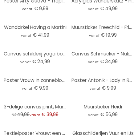
Poster Arty Guava - Tropical Lady
Acrylglas Wunderskatz - Half nude
€ 9,99
€ 49,99
vanaf
vanaf
Wandcirkel Having a Martini
Muursticker Treechild - Frida
€ 41,99
€ 19,99
vanaf
vanaf
Canvas schilderij yoga boom houding in de zon cirkel - Manovski
Canvas Schmucker - Naked Poppy
€ 24,99
€ 34,99
vanaf
vanaf
Poster Vrouw in zonnebloemveld - Goed Blauw
Poster Antonik - Lady in Red
€ 9,99
€ 9,99
vanaf
vanaf
-20%
3-delige canvas print, Marilyn Monroe kleur
Muursticker Heidi
€ 49,99
€ 39,99
€ 56,99
vanaf
vanaf
Textielposter Vrouw: een modern icoon - Müller
Glasschilderijen Vuur en IJs