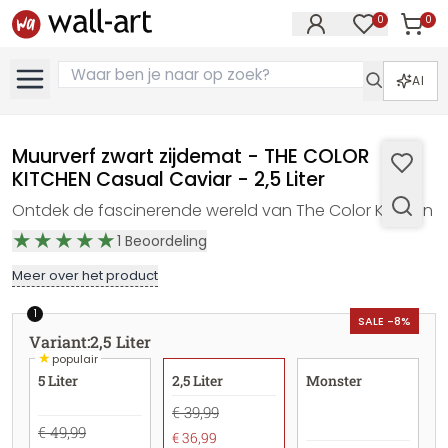
0
0
Artike
Artikelen in 
AI
Muurverf zwart zijdemat - THE COLOR
KITCHEN Casual Caviar - 2,5 Liter
Ontdek de fascinerende wereld van The Color Kitchen
1
Beoordeling
Meer over het product
1
SALE -8%
Variant
:
2,5 Liter
★
populair
5 Liter
2,5 Liter
Monster
€ 39,99
€ 49,99
€ 36,99