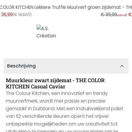
-8%
 COLOR KITCHEN Lekkere Truffle
Muurverf groen zijdemat - TH
 36,99
€ 39,99
€
(
€ 14,80/l
)
vanaf
Beschrijving
Muurkleur zwart zijdemat - THE COLOR
KITCHEN Casual Caviar
The Colour Kitchen, een innovatief en trendy
muurverfmerk, wordt met passie en precisie
gemaakt in Duitsland. Met een indrukwekkend palet
van 112 verschillende kleuren opent het vrijwel
onbeperkte mogelijkheden om uw creativiteit tot
uitdrukking te brengen en uw woonruimtes om te