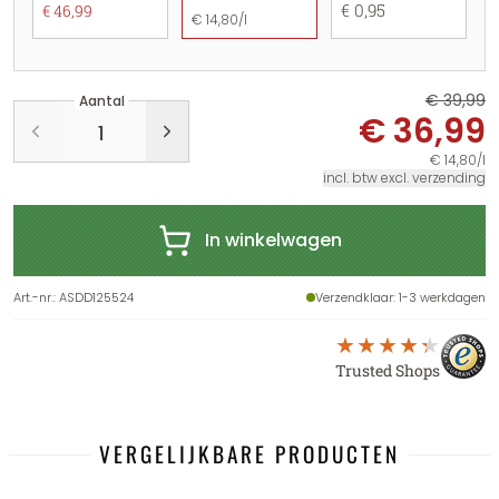
€ 0,95
€ 46,99
€ 14,80/l
€ 39,99
Aantal
€ 36,99
€ 14,80/l
incl. btw excl. verzending
In winkelwagen
Art.-nr.
:
ASDD125524
Verzendklaar
: 1-3 werkdagen
Trusted Shops
VERGELIJKBARE PRODUCTEN