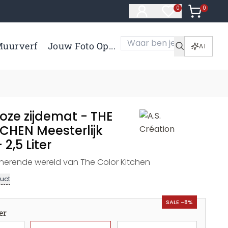
0
Artikelen 
0
Artikelen in verl
uurverf
Jouw Foto Op...
AI
oze zijdemat - THE
CHEN Meesterlijk
2,5 Liter
nerende wereld van The Color Kitchen
uct
SALE -8%
er