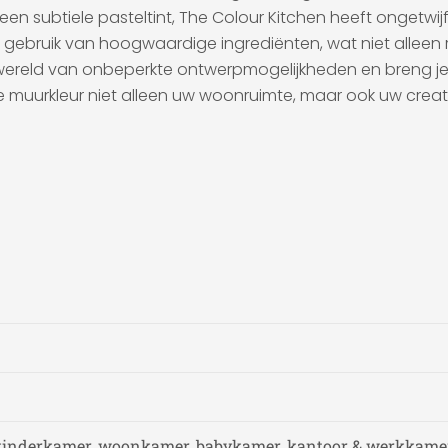
n subtiele pasteltint, The Colour Kitchen heeft ongetwijfe
 gebruik van hoogwaardige ingrediënten, wat niet alleen 
 wereld van onbeperkte ontwerpmogelijkheden en breng je m
ke muurkleur niet alleen uw woonruimte, maar ook uw creat
kinderkamer, woonkamer, babykamer, kantoor & werkkamer