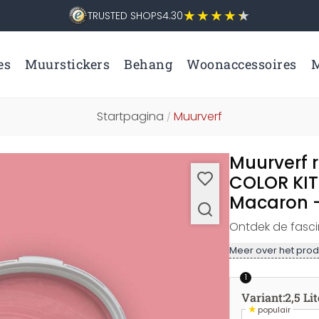
TRUSTED SHOPS
4.30
es
Muurstickers
Behang
Woonaccessoires
M
Startpagina
Muurverf
/
Muurverf r
COLOR KIT
Macaron - 
Ontdek de fasci
Meer over het prod
1
Variant
:
2,5 Lit
★
populair