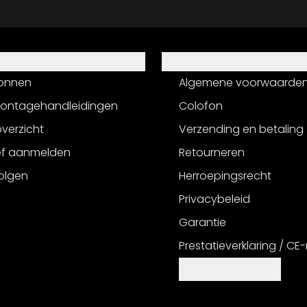
Informatie
onnen
Algemene voorwaarde
montagehandleidingen
Colofon
verzicht
Verzending en betaling
ef aanmelden
Retourneren
olgen
Herroepingsrecht
Privacybeleid
Garantie
Prestatieverklaring / CE
Cookie-instellingen