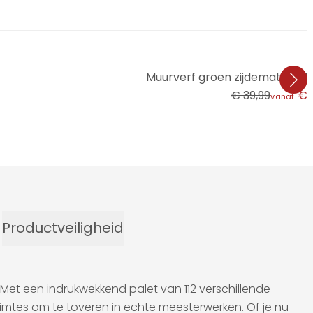
Muurverf groen zijdemat - TH
€ 39,99
€ 
vanaf
Productveiligheid
 Met een indrukwekkend palet van 112 verschillende
uimtes om te toveren in echte meesterwerken. Of je nu