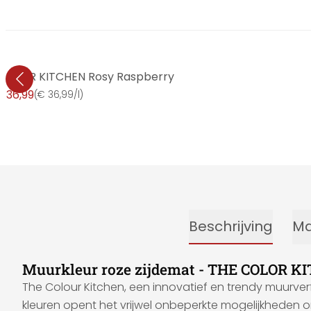
E COLOR KITCHEN Rosy Raspberry
 36,99
(
€ 36,99/l
)
Beschrijving
Ma
Muurkleur roze zijdemat - THE COLOR K
The Colour Kitchen, een innovatief en trendy muurver
kleuren opent het vrijwel onbeperkte mogelijkheden o