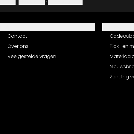
Colofon
·
Privacybeleid
·
Herroepingsrecht
Hulp
Service
Contact
Cadeaub
Over ons
Plak- en 
Veelgestelde vragen
Materiaalo
Nieuwsbri
Zending v