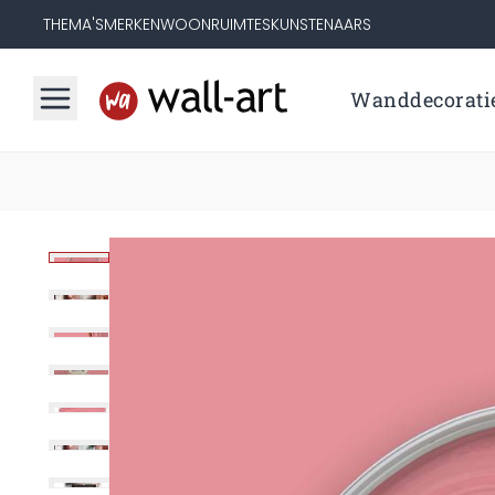
THEMA'S
MERKEN
WOONRUIMTES
KUNSTENAARS
Wanddecorati