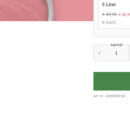
5 Liter
€ 49,99
€ 46,9
€ 9,40/l
Aantal
Art.-nr.
:
ASDD125726