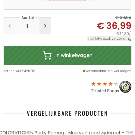
€ 39,99
Aantal
€ 36,99
€ 14,80/l
incl. btw excl. verzending
In winkelwagen
Art.-nr.
:
ASDD125716
Verzendklaar
: 1-3 werkdagen
Trusted Shops
VERGELIJKBARE PRODUCTEN
-8%
Muurverf rood zijdemat - THE COLOR KITCHEN Perky Pomegranate
Muurverf rood zijdemat - THE