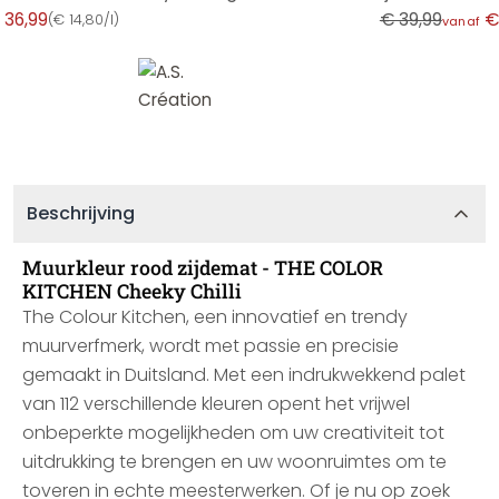
 36,99
€ 39,99
€
(
€ 14,80/l
)
vanaf
Beschrijving
Muurkleur rood zijdemat - THE COLOR
KITCHEN Cheeky Chilli
The Colour Kitchen, een innovatief en trendy
muurverfmerk, wordt met passie en precisie
gemaakt in Duitsland. Met een indrukwekkend palet
van 112 verschillende kleuren opent het vrijwel
onbeperkte mogelijkheden om uw creativiteit tot
uitdrukking te brengen en uw woonruimtes om te
toveren in echte meesterwerken. Of je nu op zoek