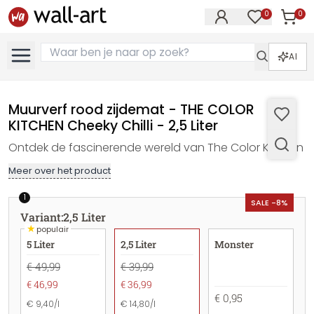
0
0
Artike
Artikelen in 
AI
Muurverf rood zijdemat - THE COLOR
KITCHEN Cheeky Chilli - 2,5 Liter
Ontdek de fascinerende wereld van The Color Kitchen
Meer over het product
1
SALE -8%
Variant
:
2,5 Liter
★
populair
5 Liter
2,5 Liter
Monster
€ 49,99
€ 39,99
€ 46,99
€ 36,99
€ 0,95
€ 9,40/l
€ 14,80/l