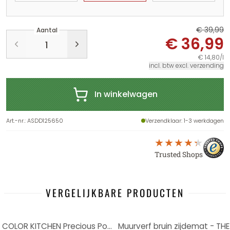
€ 39,99
Aantal
€ 36,99
€ 14,80/l
incl. btw excl. verzending
In winkelwagen
Art.-nr.
:
ASDD125650
Verzendklaar
: 1-3 werkdagen
Trusted Shops
VERGELIJKBARE PRODUCTEN
-8%
Muurverf beige zijdemat - THE COLOR KITCHEN Precious Popcorn
Muurverf bruin zijdemat - TH