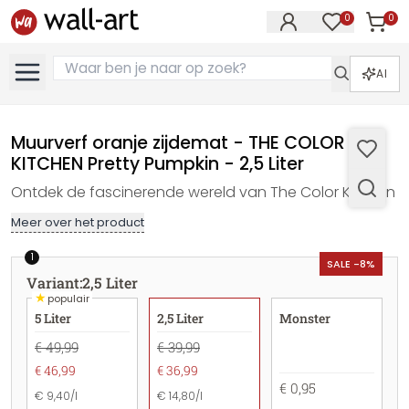
0
0
Artike
Artikelen in 
AI
Muurverf oranje zijdemat - THE COLOR
KITCHEN Pretty Pumpkin - 2,5 Liter
Ontdek de fascinerende wereld van The Color Kitchen
Meer over het product
1
SALE -8%
Variant
:
2,5 Liter
★
populair
5 Liter
2,5 Liter
Monster
€ 49,99
€ 39,99
€ 46,99
€ 36,99
€ 0,95
€ 9,40/l
€ 14,80/l