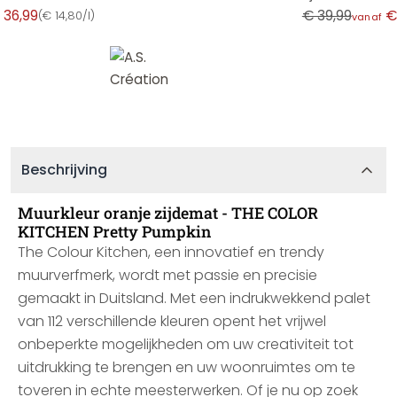
 36,99
€ 39,99
€
(
€ 14,80/l
)
vanaf
Beschrijving
Muurkleur oranje zijdemat - THE COLOR
KITCHEN Pretty Pumpkin
The Colour Kitchen, een innovatief en trendy
muurverfmerk, wordt met passie en precisie
gemaakt in Duitsland. Met een indrukwekkend palet
van 112 verschillende kleuren opent het vrijwel
onbeperkte mogelijkheden om uw creativiteit tot
uitdrukking te brengen en uw woonruimtes om te
toveren in echte meesterwerken. Of je nu op zoek