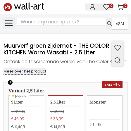
0
0
Artike
Artikelen in 
AI
Muurverf groen zijdemat - THE COLOR
KITCHEN Warm Wasabi - 2,5 Liter
Ontdek de fascinerende wereld van The Color Kitchen
Meer over het product
1
SALE -8%
Variant
:
2,5 Liter
★
populair
5 Liter
2,5 Liter
Monster
€ 49,99
€ 39,99
€ 46,99
€ 36,99
€ 0,95
€ 9,40/l
€ 14,80/l