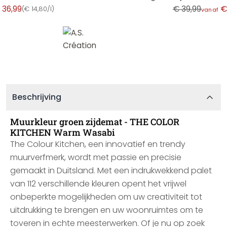
 36,99
€ 39,99
€
(
€ 14,80/l
)
vanaf
Beschrijving
Muurkleur groen zijdemat - THE COLOR
KITCHEN Warm Wasabi
The Colour Kitchen, een innovatief en trendy
muurverfmerk, wordt met passie en precisie
gemaakt in Duitsland. Met een indrukwekkend palet
van 112 verschillende kleuren opent het vrijwel
onbeperkte mogelijkheden om uw creativiteit tot
uitdrukking te brengen en uw woonruimtes om te
toveren in echte meesterwerken. Of je nu op zoek