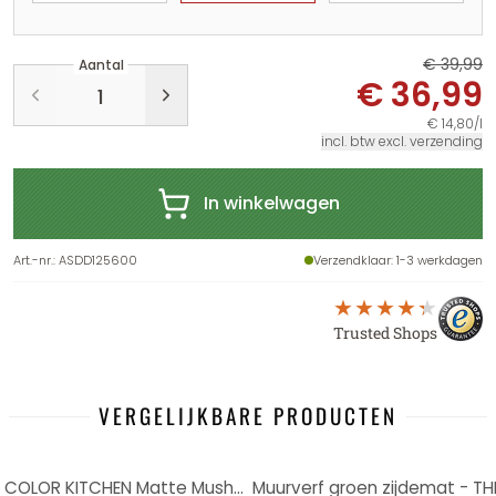
€ 39,99
Aantal
€ 36,99
€ 14,80/l
incl. btw excl. verzending
In winkelwagen
Art.-nr.
:
ASDD125600
Verzendklaar
: 1-3 werkdagen
Trusted Shops
VERGELIJKBARE PRODUCTEN
-8%
Muurverf beige zijdemat - THE COLOR KITCHEN Matte Mushroom
Muurverf groen zijdemat - TH